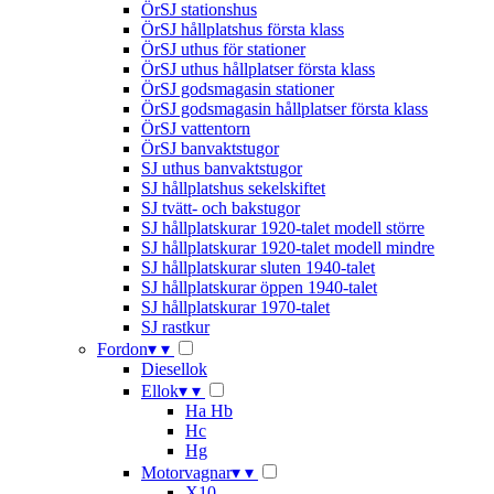
ÖrSJ stationshus
ÖrSJ hållplatshus första klass
ÖrSJ uthus för stationer
ÖrSJ uthus hållplatser första klass
ÖrSJ godsmagasin stationer
ÖrSJ godsmagasin hållplatser första klass
ÖrSJ vattentorn
ÖrSJ banvaktstugor
SJ uthus banvaktstugor
SJ hållplatshus sekelskiftet
SJ tvätt- och bakstugor
SJ hållplatskurar 1920-talet modell större
SJ hållplatskurar 1920-talet modell mindre
SJ hållplatskurar sluten 1940-talet
SJ hållplatskurar öppen 1940-talet
SJ hållplatskurar 1970-talet
SJ rastkur
Fordon
▾
▾
Diesellok
Ellok
▾
▾
Ha Hb
Hc
Hg
Motorvagnar
▾
▾
X10