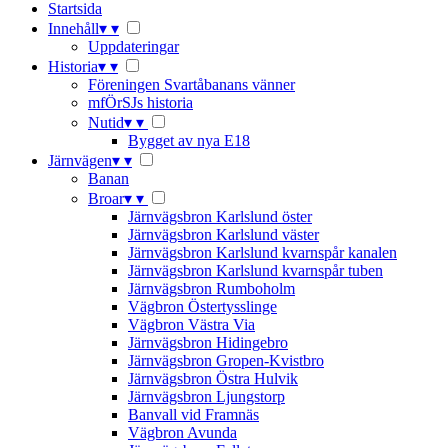
Startsida
Innehåll
▾
▾
Uppdateringar
Historia
▾
▾
Föreningen Svartåbanans vänner
mfÖrSJs historia
Nutid
▾
▾
Bygget av nya E18
Järnvägen
▾
▾
Banan
Broar
▾
▾
Järnvägsbron Karlslund öster
Järnvägsbron Karlslund väster
Järnvägsbron Karlslund kvarnspår kanalen
Järnvägsbron Karlslund kvarnspår tuben
Järnvägsbron Rumboholm
Vägbron Östertysslinge
Vägbron Västra Via
Järnvägsbron Hidingebro
Järnvägsbron Gropen-Kvistbro
Järnvägsbron Östra Hulvik
Järnvägsbron Ljungstorp
Banvall vid Framnäs
Vägbron Avunda