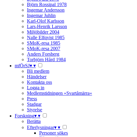
Björn Rossipal 1978
Ingemar Andersson
Ingemar Juhlin
Karl-Olof Karlsson
Lars-Henrik Larsson
Miljöbilder 2004
Nalle Elfqvist 1985
SMoK-resa 1985
SMoK-resa 2007
Anders Forsberg
Torbjörn Hård 1984
mfÖrSJ
▾
▾
Bli medlem
Händelser
Kontakta oss
Logga in
Medlemstidningen »Svartåmärra«
Press
Stadgar
Styrelse
Forskning
▾
▾
Berätta
Efterlysningar
▾
▾
Personer sökes