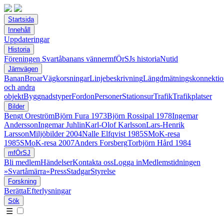
Startsida
Innehåll
Uppdateringar
Historia
Föreningen Svartåbanans vänner
mfÖrSJs historia
Nutid
Järnvägen
Banan
Broar
Vägkorsningar
Linjebeskrivning
Längdmätningskonnektio
och andra
objekt
Byggnadstyper
Fordon
Personer
Stationsur
Trafik
Trafikplatser
Bilder
Bengt Oreström
Björn Fura 1973
Björn Rossipal 1978
Ingemar
Andersson
Ingemar Juhlin
Karl-Olof Karlsson
Lars-Henrik
Larsson
Miljöbilder 2004
Nalle Elfqvist 1985
SMoK-resa
1985
SMoK-resa 2007
Anders Forsberg
Torbjörn Hård 1984
mfÖrSJ
Bli medlem
Händelser
Kontakta oss
Logga in
Medlemstidningen
»Svartåmärra«
Press
Stadgar
Styrelse
Forskning
Berätta
Efterlysningar
Sök
☰