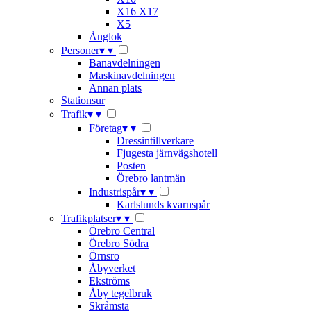
X16 X17
X5
Ånglok
Personer
▾
▾
Banavdelningen
Maskinavdelningen
Annan plats
Stationsur
Trafik
▾
▾
Företag
▾
▾
Dressintillverkare
Fjugesta järnvägshotell
Posten
Örebro lantmän
Industrispår
▾
▾
Karlslunds kvarnspår
Trafikplatser
▾
▾
Örebro Central
Örebro Södra
Örnsro
Åbyverket
Ekströms
Åby tegelbruk
Skråmsta