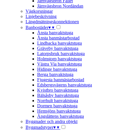
Järnvägsbron Fallet
Järnvägsbron Nordändan
Vägkorsningar
Linjebeskrivning
Längdmätningskonnektionen
Banbostäder
▾
▾
Ånsta banvaktstuga
Ånsta banmästarbostad
Lindbacka banvaktstuga
Gräveby banvaktstuga
Latorpsbruk banvaktstuga
Holmstorp banvaktstuga
Västra Via banvaktstuga
Hidinge banvaktstuga
Berga banvaktstuga
Fjugesta banmästarbostad
Edsbergsvägens banvaktstuga
Kvistbro banvaktstuga
Bälsåsby banvaktstuga
Norrhult banvaktstuga
Dormen banvaktstuga
Hemsjöns banvaktstuga
Ängslättens banvaktstuga
Byggnader och andra objekt
Byggnadstyper
▾
▾