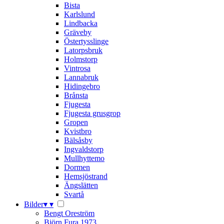
Bista
Karlslund
Lindbacka
Gräveby
Östertysslinge
Latorpsbruk
Holmstorp
Vintrosa
Lannabruk
Hidingebro
Brånsta
Fjugesta
Fjugesta grusgrop
Gropen
Kvistbro
Bälsåsby
Ingvaldstorp
Mullhyttemo
Dormen
Hemsjöstrand
Ängslätten
Svartå
Bilder
▾
▾
Bengt Oreström
Björn Fura 1973