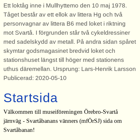
Ett loktåg inne i Mullhyttemo den 10 maj 1978.
Tåget består av ett ellok av littera Hg och två
personvagnar av littera B6 med loket i riktning
mot Svartå. I förgrunden står två cykeldressiner
med sadelskydd av metall. På andra sidan spåret
skymtar godsmagasinet bredvid loket och
stationshuset längst till höger med stationens
uthus däremellan. Ursprung: Lars-Henrik Larsson
Publicerad: 2020-05-10
Startsida
Välkommen till museiföreningen Örebro-Svartå
järnväg - Svartåbanans vänners (mfÖrSJ) sida om
Svartåbanan!