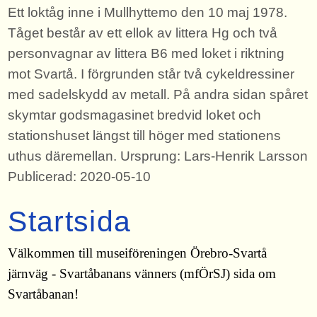
Ett loktåg inne i Mullhyttemo den 10 maj 1978.
Tåget består av ett ellok av littera Hg och två
personvagnar av littera B6 med loket i riktning
mot Svartå. I förgrunden står två cykeldressiner
med sadelskydd av metall. På andra sidan spåret
skymtar godsmagasinet bredvid loket och
stationshuset längst till höger med stationens
uthus däremellan. Ursprung: Lars-Henrik Larsson
Publicerad: 2020-05-10
Startsida
Välkommen till museiföreningen Örebro-Svartå
järnväg - Svartåbanans vänners (mfÖrSJ) sida om
Svartåbanan!