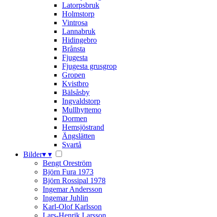
Latorpsbruk
Holmstorp
Vintrosa
Lannabruk
Hidingebro
Brånsta
Fjugesta
Fjugesta grusgrop
Gropen
Kvistbro
Bälsåsby
Ingvaldstorp
Mullhyttemo
Dormen
Hemsjöstrand
Ängslätten
Svartå
Bilder
▾
▾
Bengt Oreström
Björn Fura 1973
Björn Rossipal 1978
Ingemar Andersson
Ingemar Juhlin
Karl-Olof Karlsson
Lars-Henrik Larsson