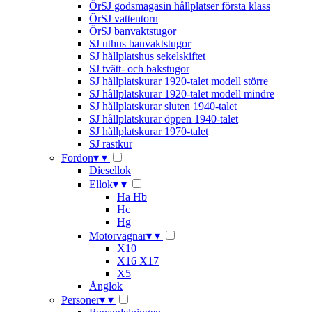
ÖrSJ godsmagasin hållplatser första klass
ÖrSJ vattentorn
ÖrSJ banvaktstugor
SJ uthus banvaktstugor
SJ hållplatshus sekelskiftet
SJ tvätt- och bakstugor
SJ hållplatskurar 1920-talet modell större
SJ hållplatskurar 1920-talet modell mindre
SJ hållplatskurar sluten 1940-talet
SJ hållplatskurar öppen 1940-talet
SJ hållplatskurar 1970-talet
SJ rastkur
Fordon
▾
▾
Diesellok
Ellok
▾
▾
Ha Hb
Hc
Hg
Motorvagnar
▾
▾
X10
X16 X17
X5
Ånglok
Personer
▾
▾