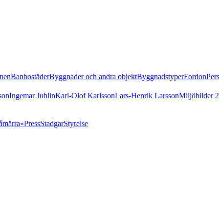
nen
Banbostäder
Byggnader och andra objekt
Byggnadstyper
Fordon
Per
son
Ingemar Juhlin
Karl-Olof Karlsson
Lars-Henrik Larsson
Miljöbilder 
åmärra«
Press
Stadgar
Styrelse