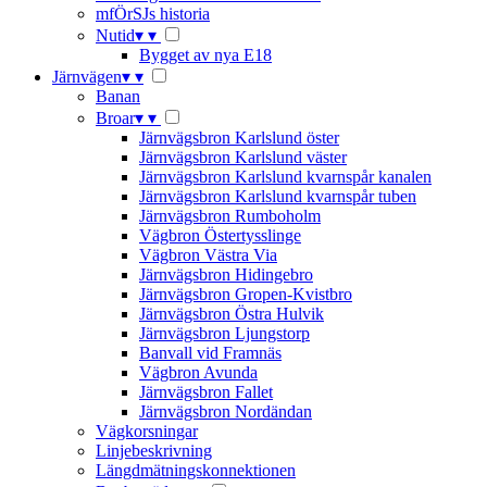
mfÖrSJs historia
Nutid
▾
▾
Bygget av nya E18
Järnvägen
▾
▾
Banan
Broar
▾
▾
Järnvägsbron Karlslund öster
Järnvägsbron Karlslund väster
Järnvägsbron Karlslund kvarnspår kanalen
Järnvägsbron Karlslund kvarnspår tuben
Järnvägsbron Rumboholm
Vägbron Östertysslinge
Vägbron Västra Via
Järnvägsbron Hidingebro
Järnvägsbron Gropen-Kvistbro
Järnvägsbron Östra Hulvik
Järnvägsbron Ljungstorp
Banvall vid Framnäs
Vägbron Avunda
Järnvägsbron Fallet
Järnvägsbron Nordändan
Vägkorsningar
Linjebeskrivning
Längdmätningskonnektionen