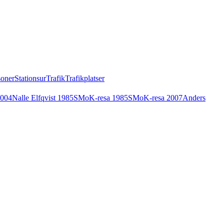
soner
Stationsur
Trafik
Trafikplatser
2004
Nalle Elfqvist 1985
SMoK-resa 1985
SMoK-resa 2007
Anders