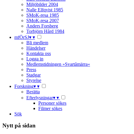
Miljöbilder 2004
Nalle Elfqvist 1985
SMoK-resa 1985
SMoK-resa 2007
Anders Forsberg
Torbjörn Hård 1984
mfÖrSJ
▾
▾
Bli medlem
Händelser
Kontakta oss
Logga in
Medlemstidningen »Svartåmärra«
Press
Stadgar
Styrelse
Forskning
▾
▾
Berätta
Efterlysningar
▾
▾
Personer sökes
Filmer sökes
Sök
Nytt på sidan