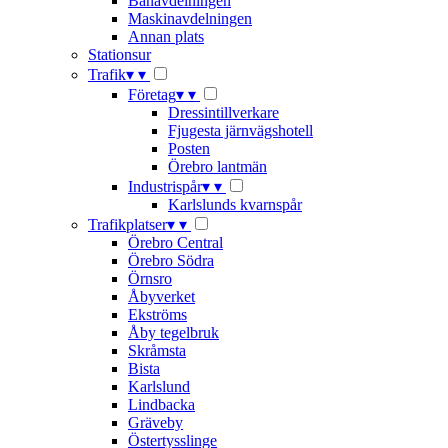
Banavdelningen
Maskinavdelningen
Annan plats
Stationsur
Trafik
▾
▾
Företag
▾
▾
Dressintillverkare
Fjugesta järnvägshotell
Posten
Örebro lantmän
Industrispår
▾
▾
Karlslunds kvarnspår
Trafikplatser
▾
▾
Örebro Central
Örebro Södra
Örnsro
Åbyverket
Ekströms
Åby tegelbruk
Skråmsta
Bista
Karlslund
Lindbacka
Gräveby
Östertysslinge