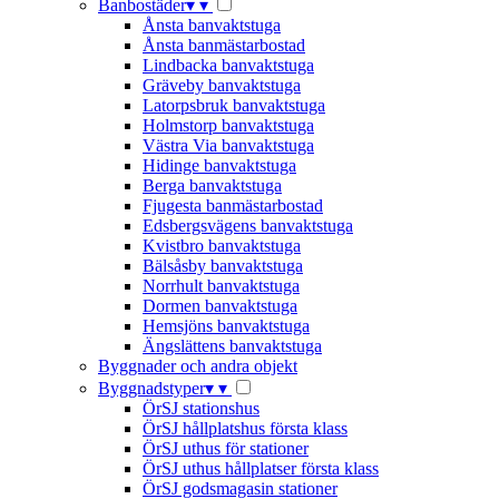
Banbostäder
▾
▾
Ånsta banvaktstuga
Ånsta banmästarbostad
Lindbacka banvaktstuga
Gräveby banvaktstuga
Latorpsbruk banvaktstuga
Holmstorp banvaktstuga
Västra Via banvaktstuga
Hidinge banvaktstuga
Berga banvaktstuga
Fjugesta banmästarbostad
Edsbergsvägens banvaktstuga
Kvistbro banvaktstuga
Bälsåsby banvaktstuga
Norrhult banvaktstuga
Dormen banvaktstuga
Hemsjöns banvaktstuga
Ängslättens banvaktstuga
Byggnader och andra objekt
Byggnadstyper
▾
▾
ÖrSJ stationshus
ÖrSJ hållplatshus första klass
ÖrSJ uthus för stationer
ÖrSJ uthus hållplatser första klass
ÖrSJ godsmagasin stationer