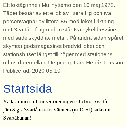
Ett loktåg inne i Mullhyttemo den 10 maj 1978.
Tåget består av ett ellok av littera Hg och två
personvagnar av littera B6 med loket i riktning
mot Svartå. I förgrunden står två cykeldressiner
med sadelskydd av metall. På andra sidan spåret
skymtar godsmagasinet bredvid loket och
stationshuset längst till höger med stationens
uthus däremellan. Ursprung: Lars-Henrik Larsson
Publicerad: 2020-05-10
Startsida
Välkommen till museiföreningen Örebro-Svartå
järnväg - Svartåbanans vänners (mfÖrSJ) sida om
Svartåbanan!