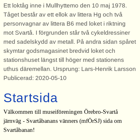
Ett loktåg inne i Mullhyttemo den 10 maj 1978.
Tåget består av ett ellok av littera Hg och två
personvagnar av littera B6 med loket i riktning
mot Svartå. I förgrunden står två cykeldressiner
med sadelskydd av metall. På andra sidan spåret
skymtar godsmagasinet bredvid loket och
stationshuset längst till höger med stationens
uthus däremellan. Ursprung: Lars-Henrik Larsson
Publicerad: 2020-05-10
Startsida
Välkommen till museiföreningen Örebro-Svartå
järnväg - Svartåbanans vänners (mfÖrSJ) sida om
Svartåbanan!