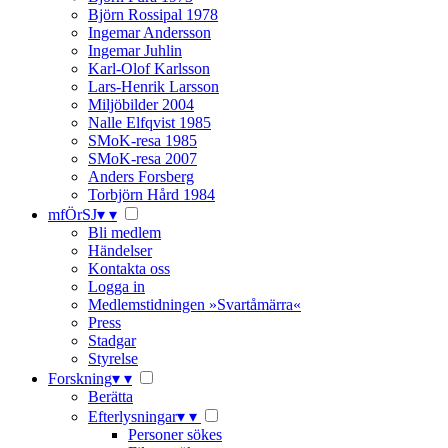
Björn Rossipal 1978
Ingemar Andersson
Ingemar Juhlin
Karl-Olof Karlsson
Lars-Henrik Larsson
Miljöbilder 2004
Nalle Elfqvist 1985
SMoK-resa 1985
SMoK-resa 2007
Anders Forsberg
Torbjörn Hård 1984
mfÖrSJ
▾
▾
Bli medlem
Händelser
Kontakta oss
Logga in
Medlemstidningen »Svartåmärra«
Press
Stadgar
Styrelse
Forskning
▾
▾
Berätta
Efterlysningar
▾
▾
Personer sökes