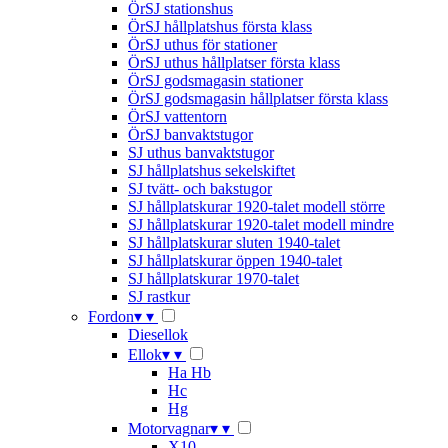
ÖrSJ stationshus
ÖrSJ hållplatshus första klass
ÖrSJ uthus för stationer
ÖrSJ uthus hållplatser första klass
ÖrSJ godsmagasin stationer
ÖrSJ godsmagasin hållplatser första klass
ÖrSJ vattentorn
ÖrSJ banvaktstugor
SJ uthus banvaktstugor
SJ hållplatshus sekelskiftet
SJ tvätt- och bakstugor
SJ hållplatskurar 1920-talet modell större
SJ hållplatskurar 1920-talet modell mindre
SJ hållplatskurar sluten 1940-talet
SJ hållplatskurar öppen 1940-talet
SJ hållplatskurar 1970-talet
SJ rastkur
Fordon
▾
▾
Diesellok
Ellok
▾
▾
Ha Hb
Hc
Hg
Motorvagnar
▾
▾
X10