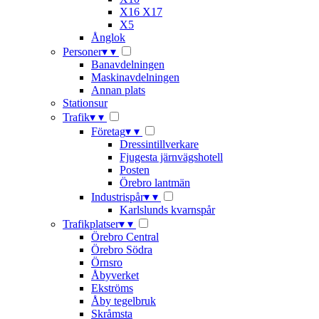
X16 X17
X5
Ånglok
Personer
▾
▾
Banavdelningen
Maskinavdelningen
Annan plats
Stationsur
Trafik
▾
▾
Företag
▾
▾
Dressintillverkare
Fjugesta järnvägshotell
Posten
Örebro lantmän
Industrispår
▾
▾
Karlslunds kvarnspår
Trafikplatser
▾
▾
Örebro Central
Örebro Södra
Örnsro
Åbyverket
Ekströms
Åby tegelbruk
Skråmsta