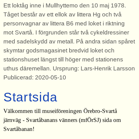
Ett loktåg inne i Mullhyttemo den 10 maj 1978.
Tåget består av ett ellok av littera Hg och två
personvagnar av littera B6 med loket i riktning
mot Svartå. I förgrunden står två cykeldressiner
med sadelskydd av metall. På andra sidan spåret
skymtar godsmagasinet bredvid loket och
stationshuset längst till höger med stationens
uthus däremellan. Ursprung: Lars-Henrik Larsson
Publicerad: 2020-05-10
Startsida
Välkommen till museiföreningen Örebro-Svartå
järnväg - Svartåbanans vänners (mfÖrSJ) sida om
Svartåbanan!