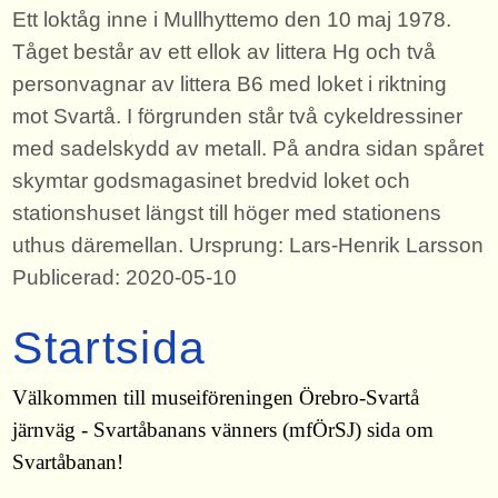
Ett loktåg inne i Mullhyttemo den 10 maj 1978.
Tåget består av ett ellok av littera Hg och två
personvagnar av littera B6 med loket i riktning
mot Svartå. I förgrunden står två cykeldressiner
med sadelskydd av metall. På andra sidan spåret
skymtar godsmagasinet bredvid loket och
stationshuset längst till höger med stationens
uthus däremellan. Ursprung: Lars-Henrik Larsson
Publicerad: 2020-05-10
Startsida
Välkommen till museiföreningen Örebro-Svartå
järnväg - Svartåbanans vänners (mfÖrSJ) sida om
Svartåbanan!