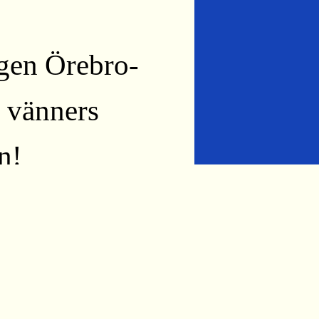
gen Örebro-
s vänners
n!
n helt vanlig
bro-Svartå