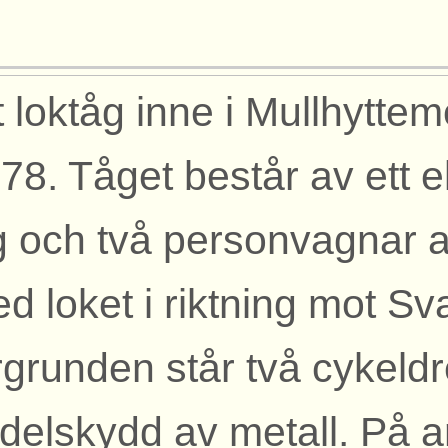
t loktåg inne i Mullhytte
78. Tåget består av ett el
 och två personvagnar av
d loket i riktning mot Sva
rgrunden står två cykeld
delskydd av metall. På a