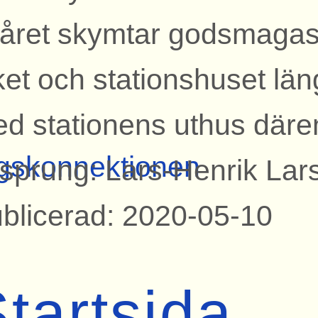
året skymtar godsmagasi
ket och stationshuset läng
d stationens uthus däre
gskonnektionen
sprung: Lars-Henrik Lar
blicerad: 2020-05-10
tartsida