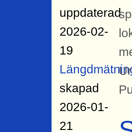
uppdaterad
sp
2026-02-
lo
19
me
Längdmätnin
Ur
skapad
Pu
2026-01-
S
21