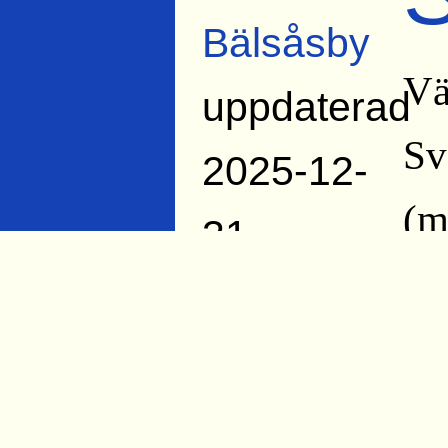
Bälsåsby
Vä
uppdaterad
Sv
2025-12-
(m
31
Björn
Hä
Rossipal
jä
1978