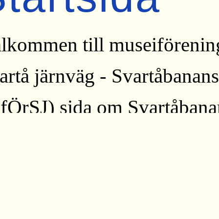
lkommen till museiförenin
artå järnväg - Svartåbanan
fÖrSJ) sida om Svartåbana
r berättar vi historien om e
rnväg i Mellansverige. Öre