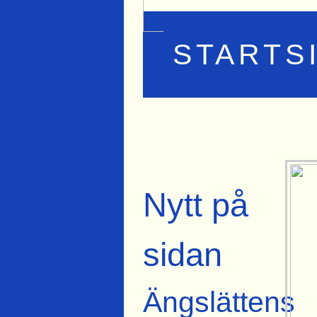
STARTS
Nytt på
sidan
Ängslättens