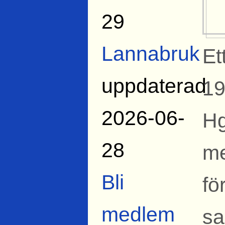
29
Lannabruk
Et
uppdaterad
19
2026-06-
Hg
28
me
Bli
fö
medlem
sa