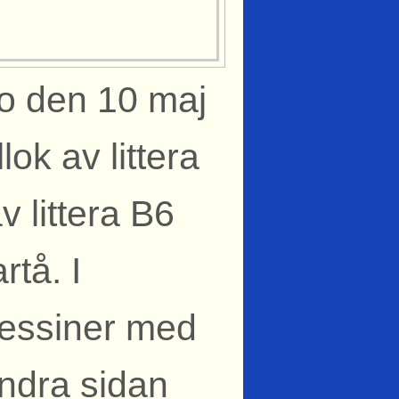
mo den 10 maj
lok av littera
 littera B6
rtå. I
ressiner med
ndra sidan