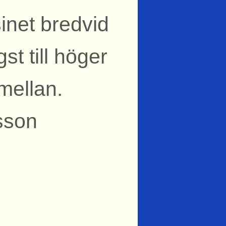
net bredvid
st till höger
mellan.
sson