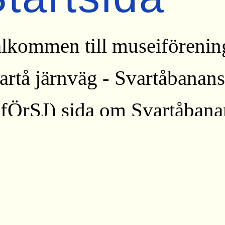
lkommen till museiförenin
artå järnväg - Svartåbanan
fÖrSJ) sida om Svartåbana
r berättar vi historien om e
rnväg i Mellansverige. Öre