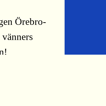
gen Örebro-
s vänners
n!
n helt vanlig
bro-Svartå