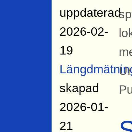
uppdaterad
sp
2026-02-
lo
19
me
Längdmätnin
Ur
skapad
Pu
2026-01-
S
21