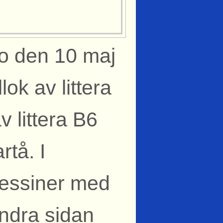
mo den 10 maj
lok av littera
 littera B6
rtå. I
ressiner med
ndra sidan