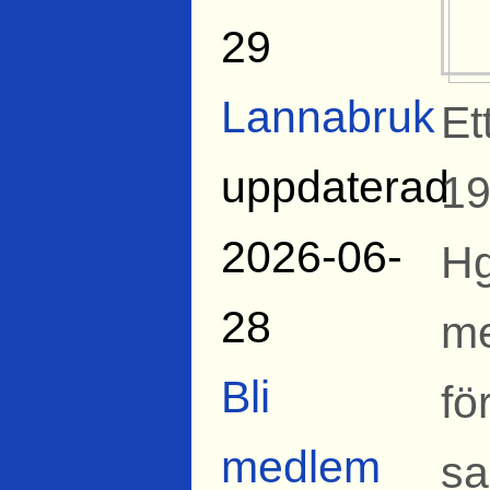
29
Lannabruk
Et
uppdaterad
19
2026-06-
Hg
28
me
Bli
fö
medlem
sa