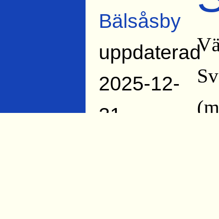
Bälsåsby
Vä
uppdaterad
Sv
2025-12-
(m
31
Björn
Hä
Rossipal
jä
1978