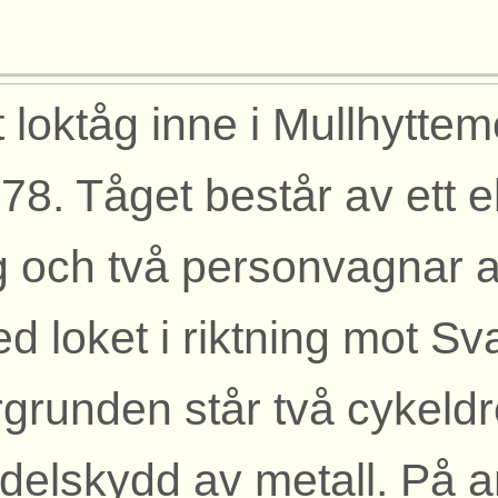
t loktåg inne i Mullhytte
78. Tåget består av ett el
 och två personvagnar av
d loket i riktning mot Sva
rgrunden står två cykeld
delskydd av metall. På a