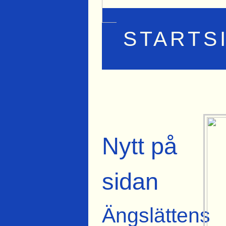
STARTS
Nytt på
sidan
Ängslättens