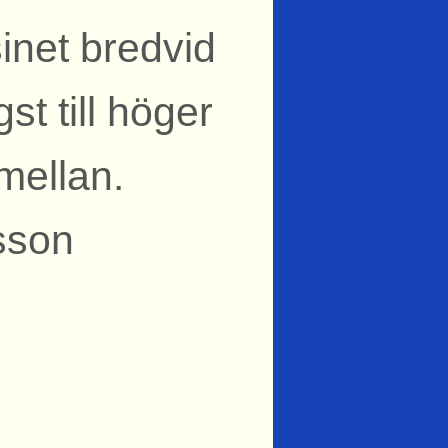
net bredvid
st till höger
mellan.
sson