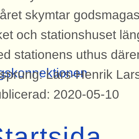
året skymtar godsmagasi
ket och stationshuset läng
d stationens uthus däre
gskonnektionen
sprung: Lars-Henrik Lar
blicerad: 2020-05-10
tartsida