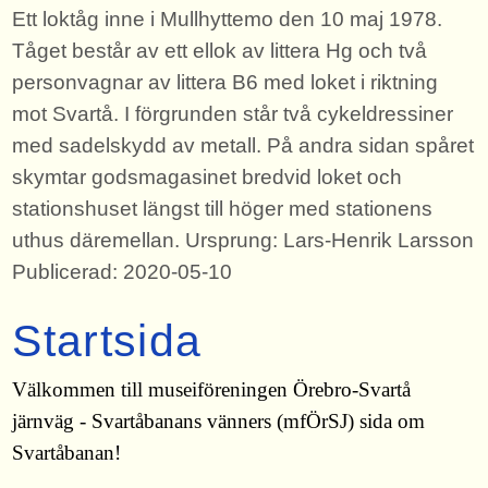
Ett loktåg inne i Mullhyttemo den 10 maj 1978.
Tåget består av ett ellok av littera Hg och två
personvagnar av littera B6 med loket i riktning
mot Svartå. I förgrunden står två cykeldressiner
med sadelskydd av metall. På andra sidan spåret
skymtar godsmagasinet bredvid loket och
stationshuset längst till höger med stationens
uthus däremellan. Ursprung: Lars-Henrik Larsson
Publicerad: 2020-05-10
Startsida
Välkommen till museiföreningen Örebro-Svartå
järnväg - Svartåbanans vänners (mfÖrSJ) sida om
Svartåbanan!