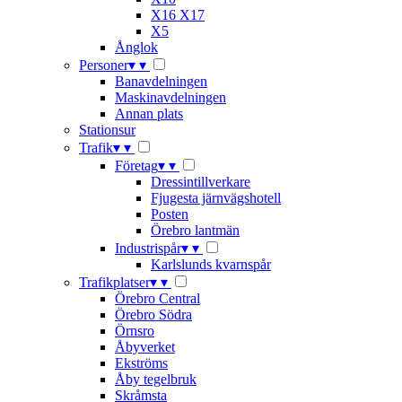
X16 X17
X5
Ånglok
Personer
▾
▾
Banavdelningen
Maskinavdelningen
Annan plats
Stationsur
Trafik
▾
▾
Företag
▾
▾
Dressintillverkare
Fjugesta järnvägshotell
Posten
Örebro lantmän
Industrispår
▾
▾
Karlslunds kvarnspår
Trafikplatser
▾
▾
Örebro Central
Örebro Södra
Örnsro
Åbyverket
Ekströms
Åby tegelbruk
Skråmsta