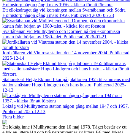
Ett elloksdraget tåg vid korsningen mellan Svartåbanan och Södra
Holmstorp någon gång i mars 1956.
Publicerad 2026-05-23
Svartåbanan vid Mullhyttemo och Dormen på den ekonomiska
kartan från början av 1980-talet.
Publicerad 2026-01-21
Jordkällaren vid Vintrosa station den 14 november 2004.
Publicerad
2025-12-14
Stationskarl Helge Eklund fikar på julaftonen 1955 tillsammans med
stationsmästare Hugo Lindgren och hans hustru.
Publicerad 2025-
12-13
Loktåg vid Mullhyttemo station någon gång mellan 1947 och 1957.
Publicerad 2025-12-13
Flera bilder
Ett loktåg inne i Mullhyttemo den 10 maj 1978. Tåget består av ett
ellok av littera Hg och två personvagnar av littera B6 med loket i