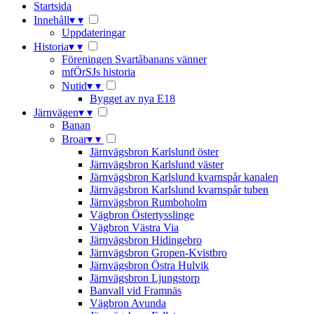
Startsida
Innehåll
▾
▾
Uppdateringar
Historia
▾
▾
Föreningen Svartåbanans vänner
mfÖrSJs historia
Nutid
▾
▾
Bygget av nya E18
Järnvägen
▾
▾
Banan
Broar
▾
▾
Järnvägsbron Karlslund öster
Järnvägsbron Karlslund väster
Järnvägsbron Karlslund kvarnspår kanalen
Järnvägsbron Karlslund kvarnspår tuben
Järnvägsbron Rumboholm
Vägbron Östertysslinge
Vägbron Västra Via
Järnvägsbron Hidingebro
Järnvägsbron Gropen-Kvistbro
Järnvägsbron Östra Hulvik
Järnvägsbron Ljungstorp
Banvall vid Framnäs
Vägbron Avunda