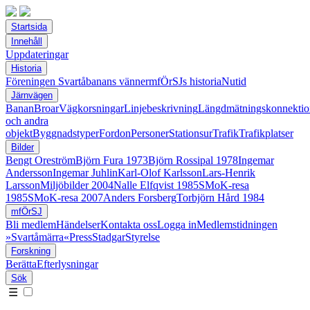
Startsida
Innehåll
Uppdateringar
Historia
Föreningen Svartåbanans vänner
mfÖrSJs historia
Nutid
Järnvägen
Banan
Broar
Vägkorsningar
Linjebeskrivning
Längdmätningskonnektio
och andra
objekt
Byggnadstyper
Fordon
Personer
Stationsur
Trafik
Trafikplatser
Bilder
Bengt Oreström
Björn Fura 1973
Björn Rossipal 1978
Ingemar
Andersson
Ingemar Juhlin
Karl-Olof Karlsson
Lars-Henrik
Larsson
Miljöbilder 2004
Nalle Elfqvist 1985
SMoK-resa
1985
SMoK-resa 2007
Anders Forsberg
Torbjörn Hård 1984
mfÖrSJ
Bli medlem
Händelser
Kontakta oss
Logga in
Medlemstidningen
»Svartåmärra«
Press
Stadgar
Styrelse
Forskning
Berätta
Efterlysningar
Sök
☰