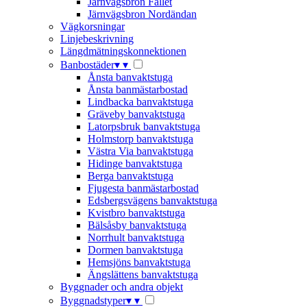
Järnvägsbron Fallet
Järnvägsbron Nordändan
Vägkorsningar
Linjebeskrivning
Längdmätningskonnektionen
Banbostäder
▾
▾
Ånsta banvaktstuga
Ånsta banmästarbostad
Lindbacka banvaktstuga
Gräveby banvaktstuga
Latorpsbruk banvaktstuga
Holmstorp banvaktstuga
Västra Via banvaktstuga
Hidinge banvaktstuga
Berga banvaktstuga
Fjugesta banmästarbostad
Edsbergsvägens banvaktstuga
Kvistbro banvaktstuga
Bälsåsby banvaktstuga
Norrhult banvaktstuga
Dormen banvaktstuga
Hemsjöns banvaktstuga
Ängslättens banvaktstuga
Byggnader och andra objekt
Byggnadstyper
▾
▾