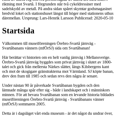
riktning mot Svartå. I förgrunden står två cykeldressiner med
sadelskydd av metall. På andra sidan spåret skymtar godsmagasinet
bredvid loket och stationshuset längst till höger med stationens uthus
däremellan. Ursprung: Lars-Henrik Larsson Publicerad: 2020-05-10
Startsida
Välkommen till museiföreningen Örebro-Svartå järnväg -
Svartåbanans vänners (mfÖrSJ) sida om Svartåbanan!
Här berättar vi historien om en helt vanlig järnväg i Mellansverige.
Örebro-Svartå järnväg byggdes som privat järnväg i slutet av 1800-
talet och gick från mellersta Närkes slätter, längs Kilsbergens kant
och mot de skogigare gränstrakterna mot Värmland. SJ köpte banan,
drev den fram till 1985 och sedan revs den några år senare.
Under nästan 90 år påverkade Svartåbanan bygden och den
lämnade många spår efter sig - både i landskapet och i människors
minnen. För att bevara Svartåbanan som en levande historia bildades
museiföreningen Örebro-Svartå järnväg - Svartåbanans vänner
(mfÖrSJ) sommaren 2005.
Detta är i dagsläget vårt enda museum - är det något du undrar över,