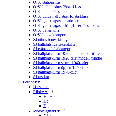
ÖrSJ stationshus
ÖrSJ hållplatshus första klass
ÖrSJ uthus för stationer
ÖrSJ uthus hållplatser första klass
ÖrSJ godsmagasin stationer
ÖrSJ godsmagasin hållplatser första klass
ÖrSJ vattentorn
ÖrSJ banvaktstugor
SJ uthus banvaktstugor
SJ hållplatshus sekelskiftet
SJ tvätt- och bakstugor
SJ hållplatskurar 1920-talet modell större
SJ hållplatskurar 1920-talet modell mindre
SJ hållplatskurar sluten 1940-talet
SJ hållplatskurar öppen 1940-talet
SJ hållplatskurar 1970-talet
SJ rastkur
Fordon
▾
▾
Diesellok
Ellok
▾
▾
Ha Hb
Hc
Hg
Motorvagnar
▾
▾
X10