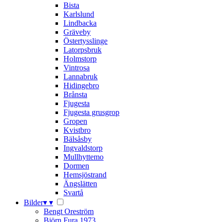
Bista
Karlslund
Lindbacka
Gräveby
Östertysslinge
Latorpsbruk
Holmstorp
Vintrosa
Lannabruk
Hidingebro
Brånsta
Fjugesta
Fjugesta grusgrop
Gropen
Kvistbro
Bälsåsby
Ingvaldstorp
Mullhyttemo
Dormen
Hemsjöstrand
Ängslätten
Svartå
Bilder
▾
▾
Bengt Oreström
Björn Fura 1973