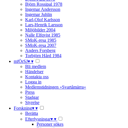
Björn Rossipal 1978
Ingemar Andersson
Ingemar Juhlin
Karl-Olof Karlsson
Lars-Henrik Larsson
Miljöbilder 2004
Nalle Elfqvist 1985
SMoK-resa 1985
SMoK-resa 2007
Anders Forsberg
Torbjörn Hård 1984
mfÖrSJ
▾
▾
Bli medlem
Händelser
Kontakta oss
Logga in
Medlemstidningen »Svartåmärra«
Press
Stadgar
Styrelse
Forskning
▾
▾
Berätta
Efterlysningar
▾
▾
Personer sökes