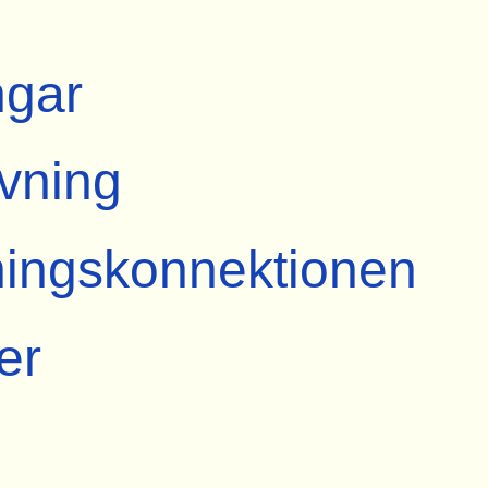
ngar
ivning
ingskonnektionen
er