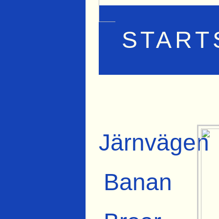
START
Järnvägen
Banan