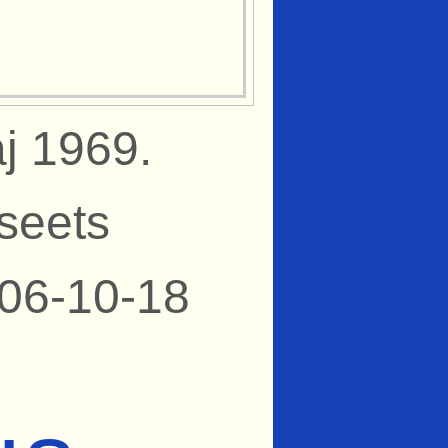
aj 1969.
seets
006-10-18