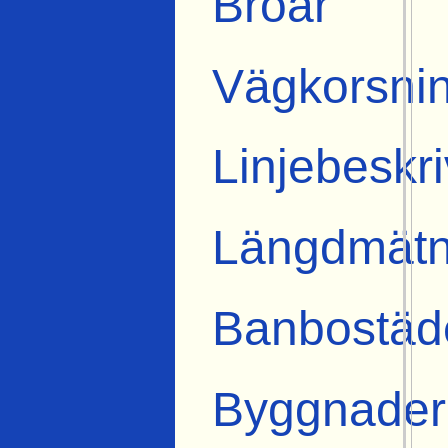
Broar
Vägkorsni
Linjebeskr
Längdmätn
Banbostäd
Byggnader