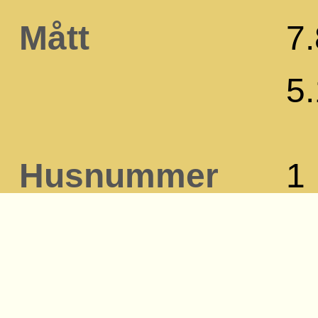
Mått
7.
5
Husnummer
1
Byggnadstyp