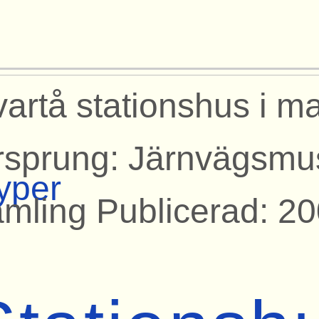
artå stationshus i m
rsprung: Järnvägsmu
yper
amling Publicerad: 2