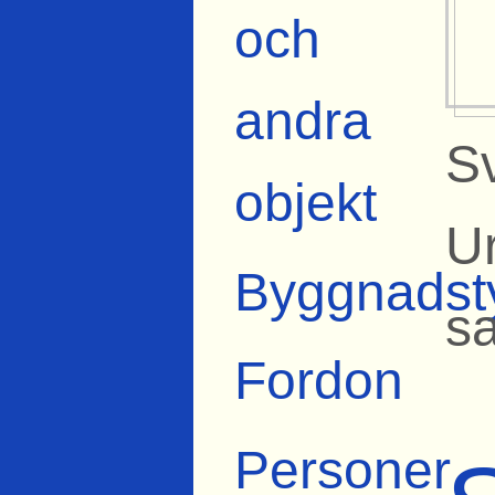
och
andra
Sv
objekt
U
Byggnadst
s
Fordon
Personer