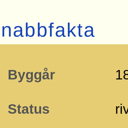
nabbfakta
Byggår
1
Status
ri