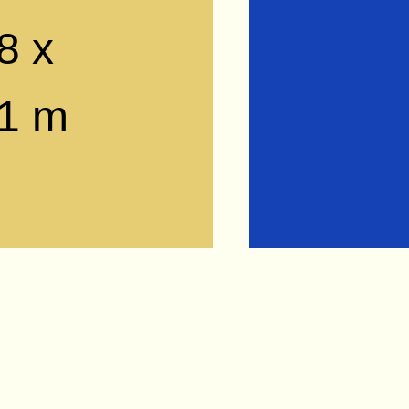
8 x
.1 m