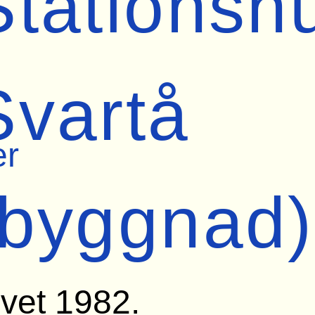
Stationsh
Svartå
er
(byggnad)
vet 1982.