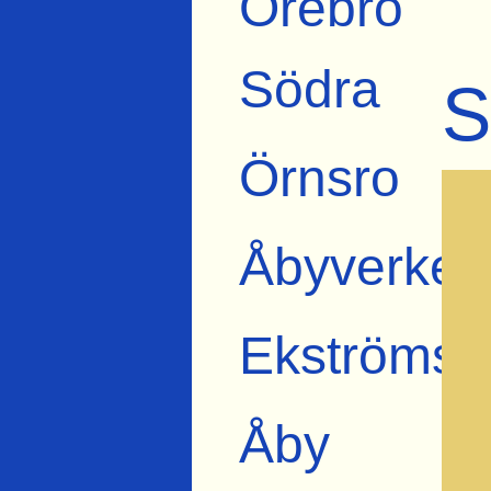
Örebro
Södra
S
Örnsro
Åbyverket
Ekströms
Åby