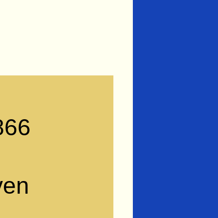
866
ven