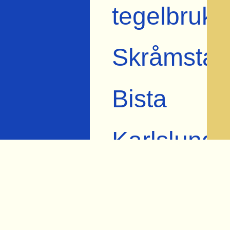
tegelbruk
Skråmsta
Bista
Karlslund
Lindbacka
Gräveby