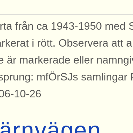
rta från ca 1943-1950 med 
kerat i rött. Observera att al
te är markerade eller namngi
sprung: mfÖrSJs samlingar 
06-10-26
ärnvägen