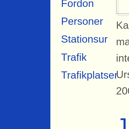
Fordon
Personer
Ka
Stationsur
mar
Trafik
in
Ur
Trafikplatser
20
J