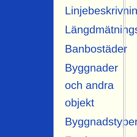
Linjebeskrivni
Längdmätning
Banbostäder
Byggnader
och andra
objekt
Byggnadstype