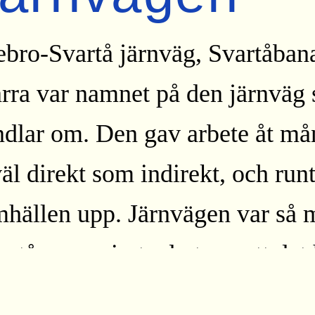
bro-Svartå järnväg, Svartåbana
rra var namnet på den järnväg
ndlar om. Den gav arbete åt må
äl direkt som indirekt, och run
mhällen upp. Järnvägen var så 
a tågen – visste du t.ex. att det
tentorn längs banan?