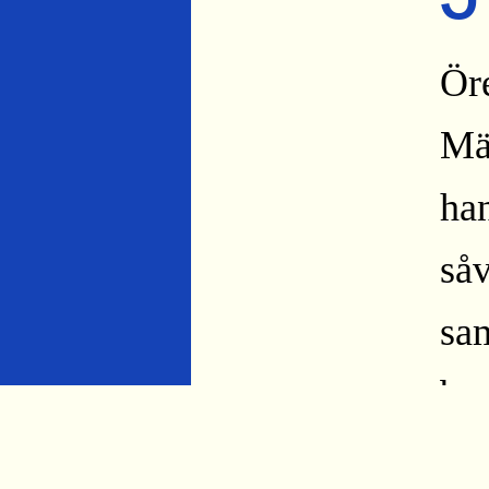
Öre
Mä
ha
såv
sa
bar
vat