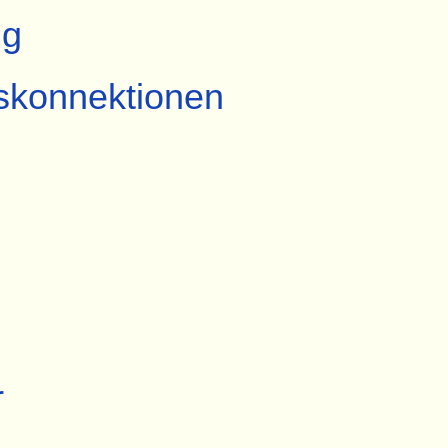
ng
skonnektionen
r