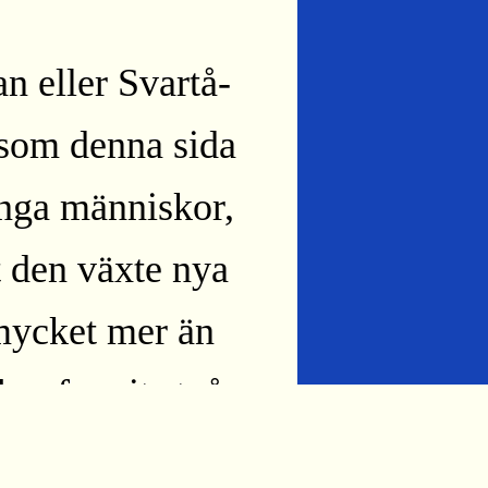
n eller Svartå-
 som denna sida
nga människor,
t den växte nya
mycket mer än
 har funnits två