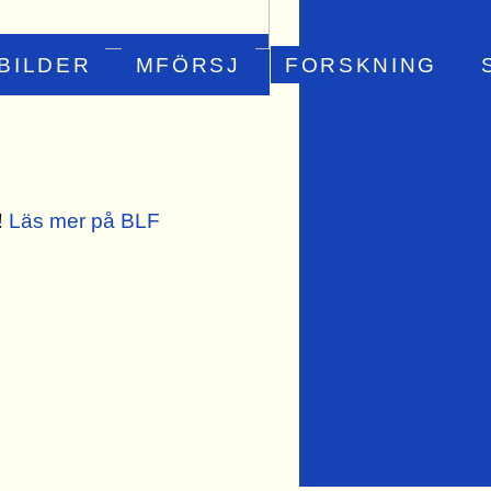
BILDER
MFÖRSJ
FORSKNING
f!
Läs mer på BLF