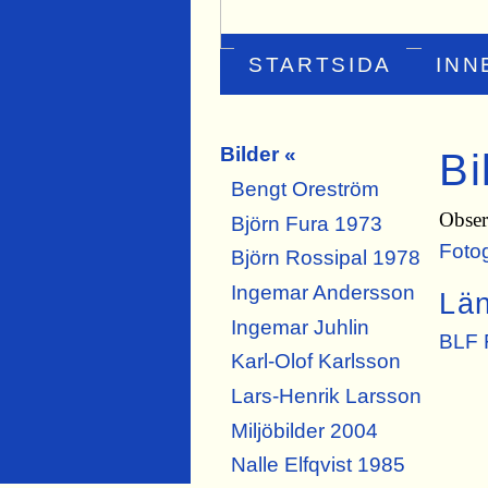
STARTSIDA
INN
Bilder «
Bi
Bengt Oreström
Observ
Björn Fura 1973
Foto
Björn Rossipal 1978
Ingemar Andersson
Lä
Ingemar Juhlin
BLF 
Karl-Olof Karlsson
Lars-Henrik Larsson
Miljöbilder 2004
Nalle Elfqvist 1985