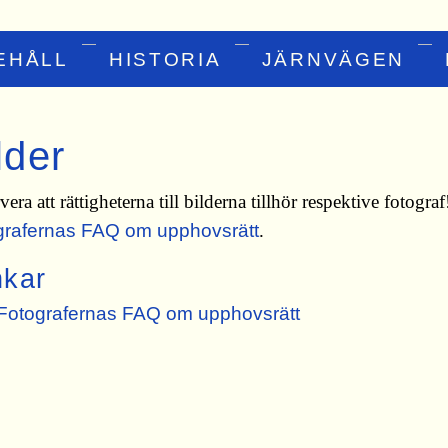
EHÅLL
HISTORIA
JÄRNVÄGEN
lder
era att rättigheterna till bilderna tillhör respektive fotogra
grafernas FAQ om upphovsrätt
.
nkar
Fotografernas FAQ om upphovsrätt