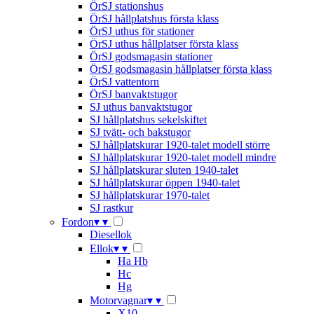
ÖrSJ stationshus
ÖrSJ hållplatshus första klass
ÖrSJ uthus för stationer
ÖrSJ uthus hållplatser första klass
ÖrSJ godsmagasin stationer
ÖrSJ godsmagasin hållplatser första klass
ÖrSJ vattentorn
ÖrSJ banvaktstugor
SJ uthus banvaktstugor
SJ hållplatshus sekelskiftet
SJ tvätt- och bakstugor
SJ hållplatskurar 1920-talet modell större
SJ hållplatskurar 1920-talet modell mindre
SJ hållplatskurar sluten 1940-talet
SJ hållplatskurar öppen 1940-talet
SJ hållplatskurar 1970-talet
SJ rastkur
Fordon
▾
▾
Diesellok
Ellok
▾
▾
Ha Hb
Hc
Hg
Motorvagnar
▾
▾
X10