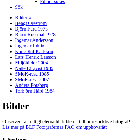
Filmer sökes
Sök
Bilder «
Bengt Oreström
Björn Fura 1973
Björn Rossipal 1978
Ingemar Andersson
Ingemar Juhlin
Karl-Olof Karlsson
Lars-Henrik Larsson
Miljöbilder 2004
Nalle Elfqvist 1985
SMoK-resa 1985
SMoK-resa 2007
Anders Forsberg
Torbjörn Hård 1984
Bilder
Observera att rättigheterna till bilderna tillhör respektive fotograf!
Läs mer på BLF Fotografernas FAQ om upphovsrätt
.