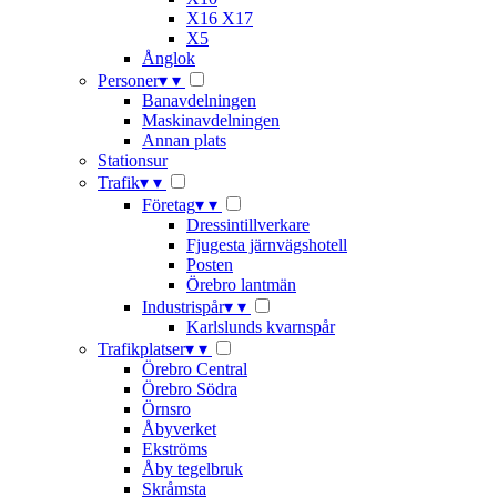
X16 X17
X5
Ånglok
Personer
▾
▾
Banavdelningen
Maskinavdelningen
Annan plats
Stationsur
Trafik
▾
▾
Företag
▾
▾
Dressintillverkare
Fjugesta järnvägshotell
Posten
Örebro lantmän
Industrispår
▾
▾
Karlslunds kvarnspår
Trafikplatser
▾
▾
Örebro Central
Örebro Södra
Örnsro
Åbyverket
Ekströms
Åby tegelbruk
Skråmsta