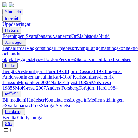
Startsida
Innehåll
Uppdateringar
Historia
Föreningen Svartåbanans vänner
mfÖrSJs historia
Nutid
Järnvägen
Banan
Broar
Vägkorsningar
Linjebeskrivning
Längdmätningskonnektio
och andra
objekt
Byggnadstyper
Fordon
Personer
Stationsur
Trafik
Trafikplatser
Bilder
Bengt Oreström
Björn Fura 1973
Björn Rossipal 1978
Ingemar
Andersson
Ingemar Juhlin
Karl-Olof Karlsson
Lars-Henrik
Larsson
Miljöbilder 2004
Nalle Elfqvist 1985
SMoK-resa
1985
SMoK-resa 2007
Anders Forsberg
Torbjörn Hård 1984
mfÖrSJ
Bli medlem
Händelser
Kontakta oss
Logga in
Medlemstidningen
»Svartåmärra«
Press
Stadgar
Styrelse
Forskning
Berätta
Efterlysningar
Sök
☰