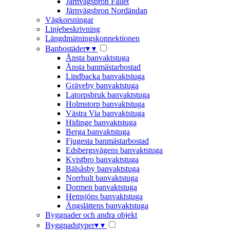
Järnvägsbron Fallet
Järnvägsbron Nordändan
Vägkorsningar
Linjebeskrivning
Längdmätningskonnektionen
Banbostäder
▾
▾
Ånsta banvaktstuga
Ånsta banmästarbostad
Lindbacka banvaktstuga
Gräveby banvaktstuga
Latorpsbruk banvaktstuga
Holmstorp banvaktstuga
Västra Via banvaktstuga
Hidinge banvaktstuga
Berga banvaktstuga
Fjugesta banmästarbostad
Edsbergsvägens banvaktstuga
Kvistbro banvaktstuga
Bälsåsby banvaktstuga
Norrhult banvaktstuga
Dormen banvaktstuga
Hemsjöns banvaktstuga
Ängslättens banvaktstuga
Byggnader och andra objekt
Byggnadstyper
▾
▾