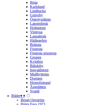
Bista
Karlslund
Lindbacka
Gräveby
Östertysslinge
Latorpsbruk
Holmstorp
Vintrosa
Lannabruk
Hidingebro
Brånsta
Fjugesta
Fjugesta grusgrop
Gropen
Kvistbro
Bälsåsby
Ingvaldstorp
Mullhyttemo
Dormen
Hemsjöstrand
Ängslätten
Svartå
Bilder
▾
▾
Bengt Oreström
Björn Fura 1973