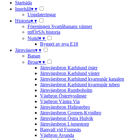
Startsida
Innehåll
▾
▾
Uppdateringar
Historia
▾
▾
Föreningen Svartåbanans vänner
mfÖrSJs historia
Nutid
▾
▾
Bygget av nya E18
Järnvägen
▾
▾
Banan
Broar
▾
▾
Järnvägsbron Karlslund öster
Järnvägsbron Karlslund väster
Järnvägsbron Karlslund kvarnspår kanalen
Järnvägsbron Karlslund kvarnspår tuben
Järnvägsbron Rumboholm
Vägbron Östertysslinge
Vägbron Västra Via
Järnvägsbron Hidingebro
Järnvägsbron Gropen-Kvistbro
Järnvägsbron Östra Hulvik
Järnvägsbron Ljungstorp
Banvall vid Framnäs
Vägbron Avunda