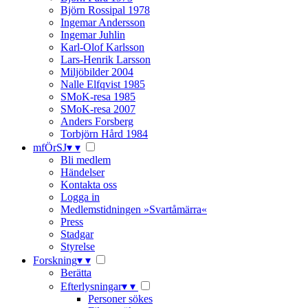
Björn Rossipal 1978
Ingemar Andersson
Ingemar Juhlin
Karl-Olof Karlsson
Lars-Henrik Larsson
Miljöbilder 2004
Nalle Elfqvist 1985
SMoK-resa 1985
SMoK-resa 2007
Anders Forsberg
Torbjörn Hård 1984
mfÖrSJ
▾
▾
Bli medlem
Händelser
Kontakta oss
Logga in
Medlemstidningen »Svartåmärra«
Press
Stadgar
Styrelse
Forskning
▾
▾
Berätta
Efterlysningar
▾
▾
Personer sökes