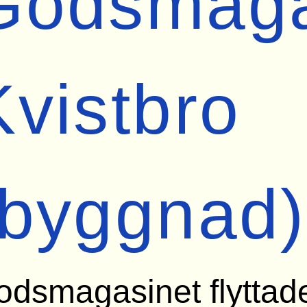
Godsmaga
Kvistbro
(byggnad)
dsmagasinet flyttades