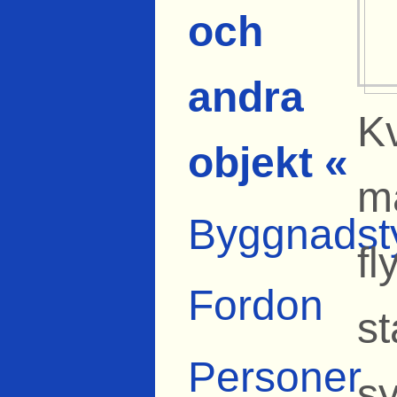
och
andra
K
objekt «
m
Byggnadst
fl
Fordon
s
Personer
s