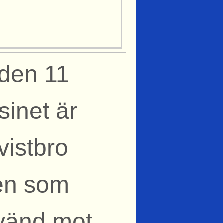
den 11
inet är
Kvistbro
ten som
 vänd mot