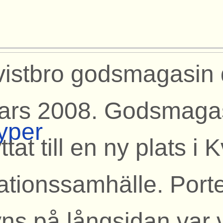
vistbro godsmagasin 
ars 2008. Godsmagas
yper
yttat till en ny plats i 
tationssamhälle. Por
yns på långsidan var