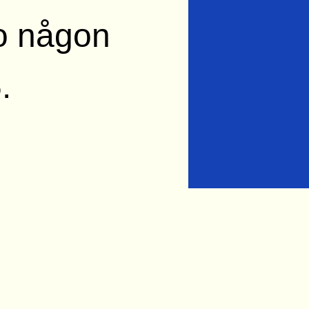
ro någon
.
897