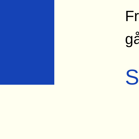
Fr
gå
S