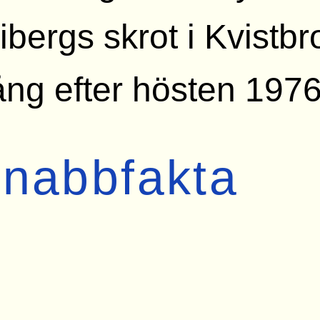
ibergs skrot i Kvistb
ng efter hösten 1976
nabbfakta
Byggår
1