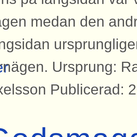
ägen medan den and
ngsidan ursprunglige
ärnägen. Ursprung: 
er
xelsson Publicerad: 