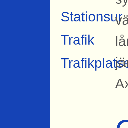
Stationsur
v
Trafik
lå
j
Trafikplats
A