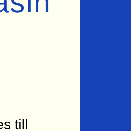
sin
 till