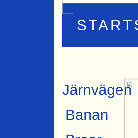
START
Järnvägen
Banan