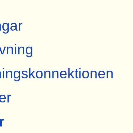
ngar
ivning
ingskonnektionen
er
r