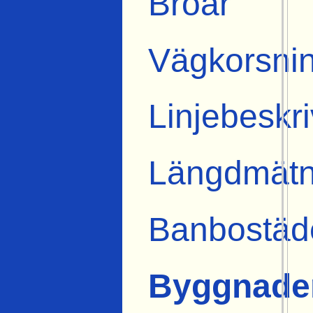
Broar
Vägkorsni
Linjebeskr
Längdmätn
Banbostäd
Byggnade