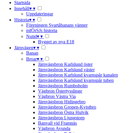
Startsida
Innehåll
▾
▾
Uppdateringar
Historia
▾
▾
Föreningen Svartåbanans vänner
mfÖrSJs historia
Nutid
▾
▾
Bygget av nya E18
Järnvägen
▾
▾
Banan
Broar
▾
▾
Järnvägsbron Karlslund öster
Järnvägsbron Karlslund väster
Järnvägsbron Karlslund kvarnspår kanalen
Järnvägsbron Karlslund kvarnspår tuben
Järnvägsbron Rumboholm
Vägbron Östertysslinge
Vägbron Västra Via
Järnvägsbron Hidingebro
Järnvägsbron Gropen-Kvistbro
Järnvägsbron Östra Hulvik
Järnvägsbron Ljungstorp
Banvall vid Framnäs
Vägbron Avunda