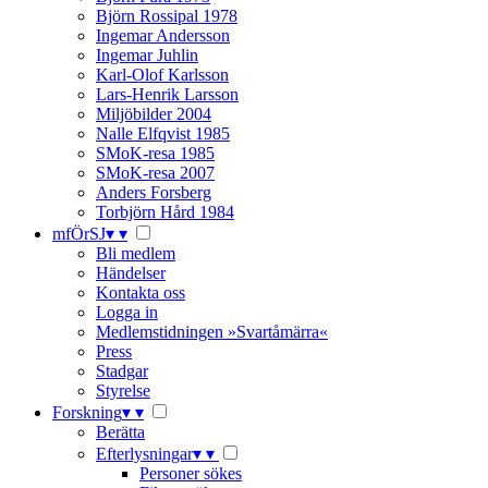
Björn Rossipal 1978
Ingemar Andersson
Ingemar Juhlin
Karl-Olof Karlsson
Lars-Henrik Larsson
Miljöbilder 2004
Nalle Elfqvist 1985
SMoK-resa 1985
SMoK-resa 2007
Anders Forsberg
Torbjörn Hård 1984
mfÖrSJ
▾
▾
Bli medlem
Händelser
Kontakta oss
Logga in
Medlemstidningen »Svartåmärra«
Press
Stadgar
Styrelse
Forskning
▾
▾
Berätta
Efterlysningar
▾
▾
Personer sökes