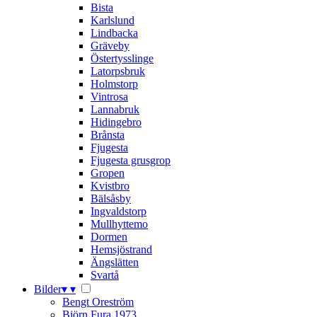
Bista
Karlslund
Lindbacka
Gräveby
Östertysslinge
Latorpsbruk
Holmstorp
Vintrosa
Lannabruk
Hidingebro
Brånsta
Fjugesta
Fjugesta grusgrop
Gropen
Kvistbro
Bälsåsby
Ingvaldstorp
Mullhyttemo
Dormen
Hemsjöstrand
Ängslätten
Svartå
Bilder
▾
▾
Bengt Oreström
Björn Fura 1973