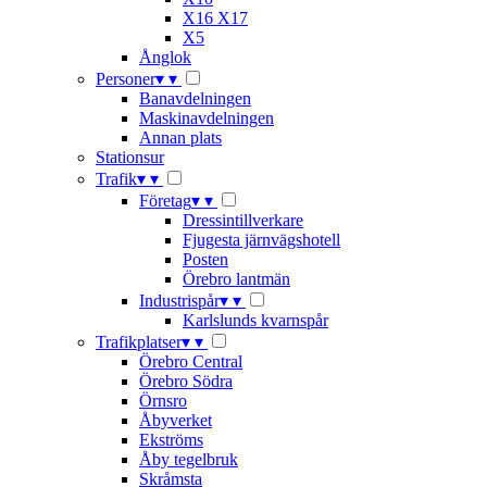
X16 X17
X5
Ånglok
Personer
▾
▾
Banavdelningen
Maskinavdelningen
Annan plats
Stationsur
Trafik
▾
▾
Företag
▾
▾
Dressintillverkare
Fjugesta järnvägshotell
Posten
Örebro lantmän
Industrispår
▾
▾
Karlslunds kvarnspår
Trafikplatser
▾
▾
Örebro Central
Örebro Södra
Örnsro
Åbyverket
Ekströms
Åby tegelbruk
Skråmsta