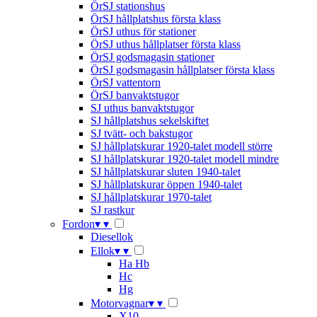
ÖrSJ stationshus
ÖrSJ hållplatshus första klass
ÖrSJ uthus för stationer
ÖrSJ uthus hållplatser första klass
ÖrSJ godsmagasin stationer
ÖrSJ godsmagasin hållplatser första klass
ÖrSJ vattentorn
ÖrSJ banvaktstugor
SJ uthus banvaktstugor
SJ hållplatshus sekelskiftet
SJ tvätt- och bakstugor
SJ hållplatskurar 1920-talet modell större
SJ hållplatskurar 1920-talet modell mindre
SJ hållplatskurar sluten 1940-talet
SJ hållplatskurar öppen 1940-talet
SJ hållplatskurar 1970-talet
SJ rastkur
Fordon
▾
▾
Diesellok
Ellok
▾
▾
Ha Hb
Hc
Hg
Motorvagnar
▾
▾
X10