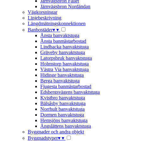
Järnvägsbron Fallet
Järnvägsbron Nordändan
Vägkorsningar
Linjebeskrivning
Längdmätningskonnektionen
Banbostäder
▾
▾
Ånsta banvaktstuga
Ånsta banmästarbostad
Lindbacka banvaktstuga
Gräveby banvaktstuga
Latorpsbruk banvaktstuga
Holmstorp banvaktstuga
Västra Via banvaktstuga
Hidinge banvaktstuga
Berga banvaktstuga
Fjugesta banmästarbostad
Edsbergsvägens banvaktstuga
Kvistbro banvaktstuga
Bälsåsby banvaktstuga
Norrhult banvaktstuga
Dormen banvaktstuga
Hemsjöns banvaktstuga
Ängslättens banvaktstuga
Byggnader och andra objekt
Byggnadstyper
▾
▾