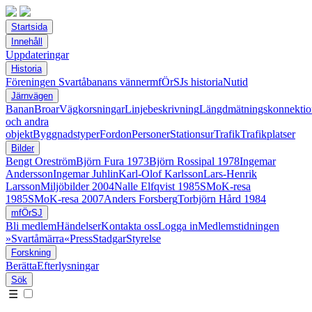
Startsida
Innehåll
Uppdateringar
Historia
Föreningen Svartåbanans vänner
mfÖrSJs historia
Nutid
Järnvägen
Banan
Broar
Vägkorsningar
Linjebeskrivning
Längdmätningskonnektio
och andra
objekt
Byggnadstyper
Fordon
Personer
Stationsur
Trafik
Trafikplatser
Bilder
Bengt Oreström
Björn Fura 1973
Björn Rossipal 1978
Ingemar
Andersson
Ingemar Juhlin
Karl-Olof Karlsson
Lars-Henrik
Larsson
Miljöbilder 2004
Nalle Elfqvist 1985
SMoK-resa
1985
SMoK-resa 2007
Anders Forsberg
Torbjörn Hård 1984
mfÖrSJ
Bli medlem
Händelser
Kontakta oss
Logga in
Medlemstidningen
»Svartåmärra«
Press
Stadgar
Styrelse
Forskning
Berätta
Efterlysningar
Sök
☰