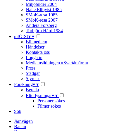
Miljöbilder 2004
Nalle Elfqvist 1985
SMoK-resa 1985
SMoK-resa 2007
Anders Forsberg
Torbjörn Hård 1984
mfÖrSJ
▾
▾
Bli medlem
Händelser
Kontakta oss
Logga in
Medlemstidningen »Svartåmärra«
Press
Stadgar
Styrelse
Forskning
▾
▾
Berätta
Efterlysningar
▾
▾
Personer sökes
Filmer sökes
Sök
Järnvägen
Banan