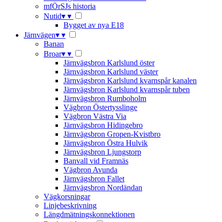
mfÖrSJs historia
Nutid
▾
▾
Bygget av nya E18
Järnvägen
▾
▾
Banan
Broar
▾
▾
Järnvägsbron Karlslund öster
Järnvägsbron Karlslund väster
Järnvägsbron Karlslund kvarnspår kanalen
Järnvägsbron Karlslund kvarnspår tuben
Järnvägsbron Rumboholm
Vägbron Östertysslinge
Vägbron Västra Via
Järnvägsbron Hidingebro
Järnvägsbron Gropen-Kvistbro
Järnvägsbron Östra Hulvik
Järnvägsbron Ljungstorp
Banvall vid Framnäs
Vägbron Avunda
Järnvägsbron Fallet
Järnvägsbron Nordändan
Vägkorsningar
Linjebeskrivning
Längdmätningskonnektionen