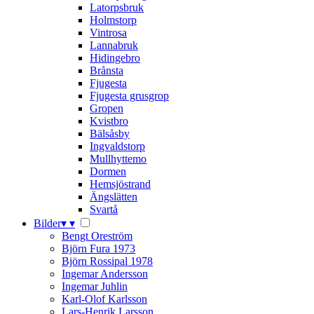
Latorpsbruk
Holmstorp
Vintrosa
Lannabruk
Hidingebro
Brånsta
Fjugesta
Fjugesta grusgrop
Gropen
Kvistbro
Bälsåsby
Ingvaldstorp
Mullhyttemo
Dormen
Hemsjöstrand
Ängslätten
Svartå
Bilder
▾
▾
Bengt Oreström
Björn Fura 1973
Björn Rossipal 1978
Ingemar Andersson
Ingemar Juhlin
Karl-Olof Karlsson
Lars-Henrik Larsson