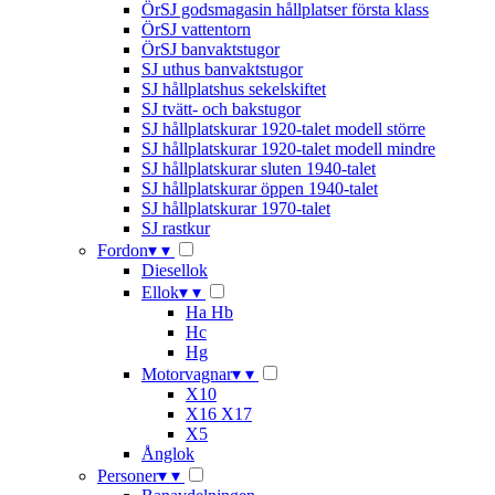
ÖrSJ godsmagasin hållplatser första klass
ÖrSJ vattentorn
ÖrSJ banvaktstugor
SJ uthus banvaktstugor
SJ hållplatshus sekelskiftet
SJ tvätt- och bakstugor
SJ hållplatskurar 1920-talet modell större
SJ hållplatskurar 1920-talet modell mindre
SJ hållplatskurar sluten 1940-talet
SJ hållplatskurar öppen 1940-talet
SJ hållplatskurar 1970-talet
SJ rastkur
Fordon
▾
▾
Diesellok
Ellok
▾
▾
Ha Hb
Hc
Hg
Motorvagnar
▾
▾
X10
X16 X17
X5
Ånglok
Personer
▾
▾