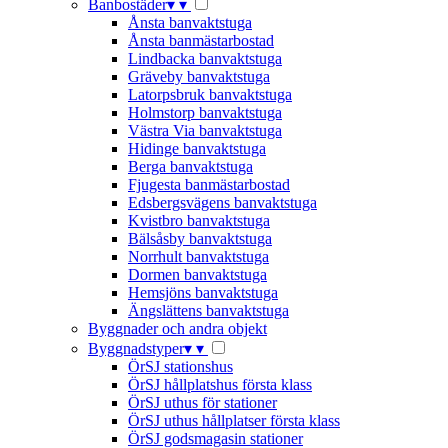
Banbostäder
▾
▾
Ånsta banvaktstuga
Ånsta banmästarbostad
Lindbacka banvaktstuga
Gräveby banvaktstuga
Latorpsbruk banvaktstuga
Holmstorp banvaktstuga
Västra Via banvaktstuga
Hidinge banvaktstuga
Berga banvaktstuga
Fjugesta banmästarbostad
Edsbergsvägens banvaktstuga
Kvistbro banvaktstuga
Bälsåsby banvaktstuga
Norrhult banvaktstuga
Dormen banvaktstuga
Hemsjöns banvaktstuga
Ängslättens banvaktstuga
Byggnader och andra objekt
Byggnadstyper
▾
▾
ÖrSJ stationshus
ÖrSJ hållplatshus första klass
ÖrSJ uthus för stationer
ÖrSJ uthus hållplatser första klass
ÖrSJ godsmagasin stationer