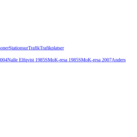
soner
Stationsur
Trafik
Trafikplatser
2004
Nalle Elfqvist 1985
SMoK-resa 1985
SMoK-resa 2007
Anders