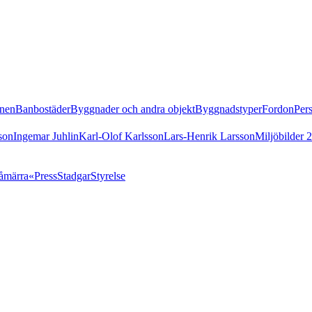
nen
Banbostäder
Byggnader och andra objekt
Byggnadstyper
Fordon
Per
son
Ingemar Juhlin
Karl-Olof Karlsson
Lars-Henrik Larsson
Miljöbilder 
åmärra«
Press
Stadgar
Styrelse