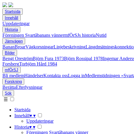
Startsida
Innehåll
Uppdateringar
Historia
Föreningen Svartåbanans vänner
mfÖrSJs historia
Nutid
Järnvägen
Banan
Broar
Vägkorsningar
Linjebeskrivning
Längdmätningskonnektio
Bilder
Bengt Oreström
Björn Fura 1973
Björn Rossipal 1978
Ingemar Anders
Forsberg
Torbjörn Hård 1984
mfÖrSJ
Bli medlem
Händelser
Kontakta oss
Logga in
Medlemstidningen »Svart
Forskning
Berätta
Efterlysningar
Sök
☰
Startsida
Innehåll
▾
▾
Uppdateringar
Historia
▾
▾
Föreningen Svartåbanans vänner