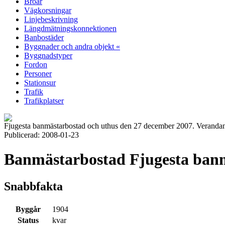
Broar
Vägkorsningar
Linjebeskrivning
Längdmätningskonnektionen
Banbostäder
Byggnader och andra objekt «
Byggnadstyper
Fordon
Personer
Stationsur
Trafik
Trafikplatser
Fjugesta banmästarbostad och uthus den 27 december 2007. Verandan 
Publicerad: 2008-01-23
Banmästarbostad Fjugesta ban
Snabbfakta
Byggår
1904
Status
kvar