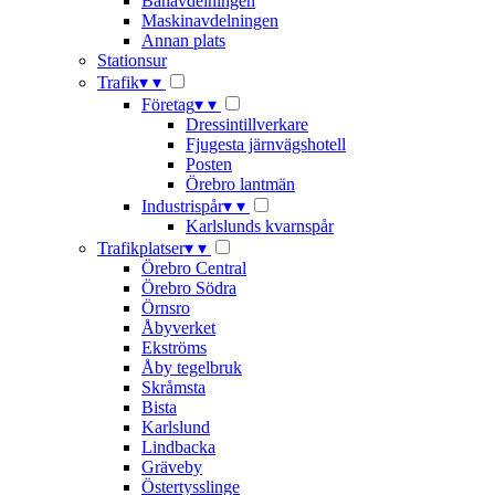
Banavdelningen
Maskinavdelningen
Annan plats
Stationsur
Trafik
▾
▾
Företag
▾
▾
Dressintillverkare
Fjugesta järnvägshotell
Posten
Örebro lantmän
Industrispår
▾
▾
Karlslunds kvarnspår
Trafikplatser
▾
▾
Örebro Central
Örebro Södra
Örnsro
Åbyverket
Ekströms
Åby tegelbruk
Skråmsta
Bista
Karlslund
Lindbacka
Gräveby
Östertysslinge