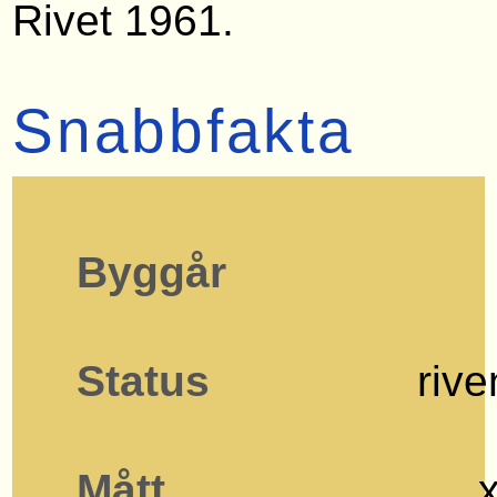
Rivet 1961.
Snabbfakta
Byggår
Status
rive
Mått
__ 