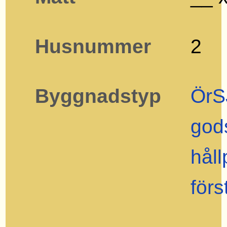
Husnummer
2
Byggnadstyp
ÖrS
god
håll
förs