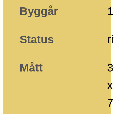
Byggår
1
Status
r
Mått
3
x
7