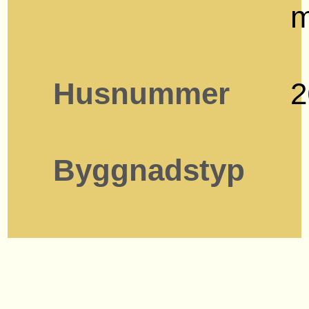
Husnummer
2
Byggnadstyp
Karta