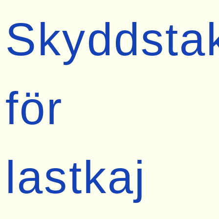
Skyddsta
för
lastkaj