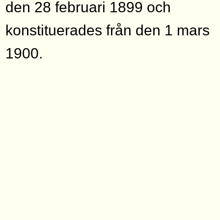
den 28 februari 1899 och
konstituerades från den 1 mars
1900.
Snabbfakta
Född
1859-07-15 Öreb
Död
1930-02-03 Olau
Petri