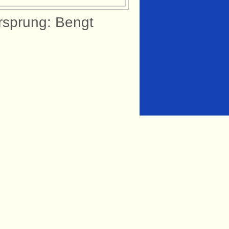
rsprung: Bengt
knytning till