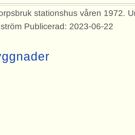
orpsbruk stationshus våren 1972. U
ström Publicerad: 2023-06-22
yggnader
bilden syns dessa byggnader med an
rtåbanan.
ket Latorpsbruk
tionshus Latorpsbruk
llverksapparat Latorpsbruk