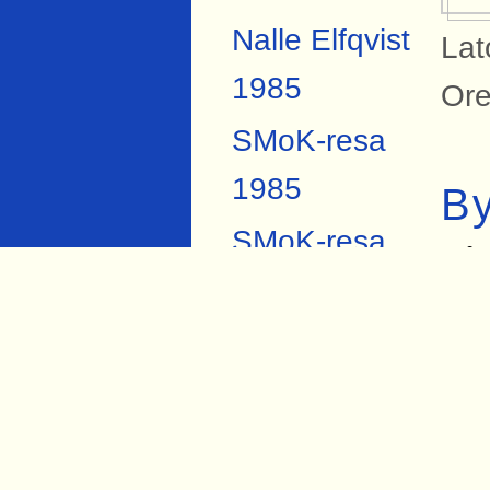
Nalle Elfqvist
Lat
1985
Ore
SMoK-resa
1985
B
SMoK-resa
På 
2007
Sva
Anders
sta
Forsberg
sta
Torbjörn Hård
stä
1984