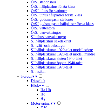
ÖrSJ stationshus
ÖrSJ hållplatshus första klass
ÖrSJ uthus för stationer
ÖrSJ uthus hållplatser första klass
ÖrSJ godsmagasin stationer
ÖrSJ godsmagasin hållplatser första klass
ÖrSJ vattentorn
ÖrSJ banvaktstugor
SJ uthus banvaktstugor
SJ hållplatshus sekelskiftet
SJ tvätt- och bakstugor
SJ hållplatskurar 1920-talet modell större
SJ hållplatskurar 1920-talet modell mindre
SJ hållplatskurar sluten 1940-talet
SJ hållplatskurar öppen 1940-talet
SJ hållplatskurar 1970-talet
SJ rastkur
Fordon
▾
▾
Diesellok
Ellok
▾
▾
Ha Hb
Hc
Hg
Motorvagnar
▾
▾
X10