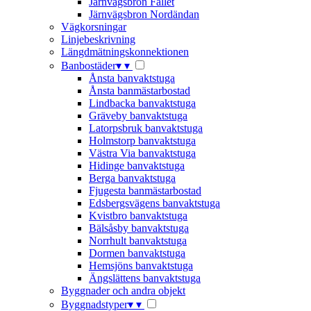
Järnvägsbron Fallet
Järnvägsbron Nordändan
Vägkorsningar
Linjebeskrivning
Längdmätningskonnektionen
Banbostäder
▾
▾
Ånsta banvaktstuga
Ånsta banmästarbostad
Lindbacka banvaktstuga
Gräveby banvaktstuga
Latorpsbruk banvaktstuga
Holmstorp banvaktstuga
Västra Via banvaktstuga
Hidinge banvaktstuga
Berga banvaktstuga
Fjugesta banmästarbostad
Edsbergsvägens banvaktstuga
Kvistbro banvaktstuga
Bälsåsby banvaktstuga
Norrhult banvaktstuga
Dormen banvaktstuga
Hemsjöns banvaktstuga
Ängslättens banvaktstuga
Byggnader och andra objekt
Byggnadstyper
▾
▾