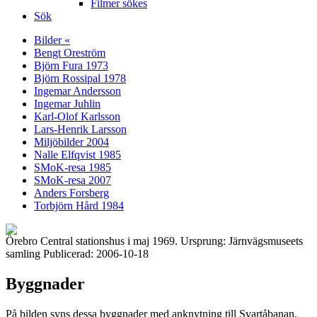
Filmer sökes
Sök
Bilder «
Bengt Oreström
Björn Fura 1973
Björn Rossipal 1978
Ingemar Andersson
Ingemar Juhlin
Karl-Olof Karlsson
Lars-Henrik Larsson
Miljöbilder 2004
Nalle Elfqvist 1985
SMoK-resa 1985
SMoK-resa 2007
Anders Forsberg
Torbjörn Hård 1984
Örebro Central stationshus i maj 1969. Ursprung: Järnvägsmuseets
samling Publicerad: 2006-10-18
Byggnader
På bilden syns dessa byggnader med anknytning till Svartåbanan.