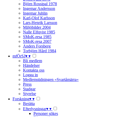
Björn Rossipal 1978
Ingemar Andersson
Ingemar Juhlin
Karl-Olof Karlsson
Lars-Henrik Larsson
Miljöbilder 2004
Nalle Elfqvist 1985
SMoK-resa 1985
SMoK-resa 2007
Anders Forsberg
Torbjörn Hård 1984
mfÖrSJ
▾
▾
Bli medlem
Händelser
Kontakta oss
Logga in
Medlemstidningen »Svartåmärra«
Press
Stadgar
Styrelse
Forskning
▾
▾
Berätta
Efterlysningar
▾
▾
Personer sökes