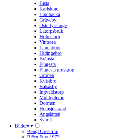
Bista
Karlslund
Lindbacka
Gräveby
Östertysslinge
Latorpsbruk
Holmstorp
Vintrosa
Lannabruk
Hidingebro
Brånsta
Fjugesta
Fjugesta grusgrop
Gropen
Kvistbro
Bälsåsby
Ingvaldstorp
Mullhyttemo
Dormen
Hemsjöstrand
Ängslätten
Svartå
Bilder
▾
▾
Bengt Oreström
Björn Fura 1973