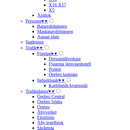
X16 X17
X5
Ånglok
Personer
▾
▾
Banavdelningen
Maskinavdelningen
Annan plats
Stationsur
Trafik
▾
▾
Företag
▾
▾
Dressintillverkare
Fjugesta järnvägshotell
Posten
Örebro lantmän
Industrispår
▾
▾
Karlslunds kvarnspår
Trafikplatser
▾
▾
Örebro Central
Örebro Södra
Örnsro
Åbyverket
Ekströms
Åby tegelbruk
Skråmsta