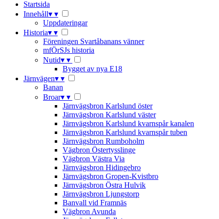
Startsida
Innehåll
▾
▾
Uppdateringar
Historia
▾
▾
Föreningen Svartåbanans vänner
mfÖrSJs historia
Nutid
▾
▾
Bygget av nya E18
Järnvägen
▾
▾
Banan
Broar
▾
▾
Järnvägsbron Karlslund öster
Järnvägsbron Karlslund väster
Järnvägsbron Karlslund kvarnspår kanalen
Järnvägsbron Karlslund kvarnspår tuben
Järnvägsbron Rumboholm
Vägbron Östertysslinge
Vägbron Västra Via
Järnvägsbron Hidingebro
Järnvägsbron Gropen-Kvistbro
Järnvägsbron Östra Hulvik
Järnvägsbron Ljungstorp
Banvall vid Framnäs
Vägbron Avunda