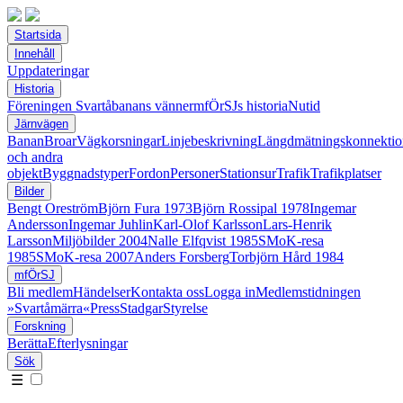
Startsida
Innehåll
Uppdateringar
Historia
Föreningen Svartåbanans vänner
mfÖrSJs historia
Nutid
Järnvägen
Banan
Broar
Vägkorsningar
Linjebeskrivning
Längdmätningskonnektio
och andra
objekt
Byggnadstyper
Fordon
Personer
Stationsur
Trafik
Trafikplatser
Bilder
Bengt Oreström
Björn Fura 1973
Björn Rossipal 1978
Ingemar
Andersson
Ingemar Juhlin
Karl-Olof Karlsson
Lars-Henrik
Larsson
Miljöbilder 2004
Nalle Elfqvist 1985
SMoK-resa
1985
SMoK-resa 2007
Anders Forsberg
Torbjörn Hård 1984
mfÖrSJ
Bli medlem
Händelser
Kontakta oss
Logga in
Medlemstidningen
»Svartåmärra«
Press
Stadgar
Styrelse
Forskning
Berätta
Efterlysningar
Sök
☰