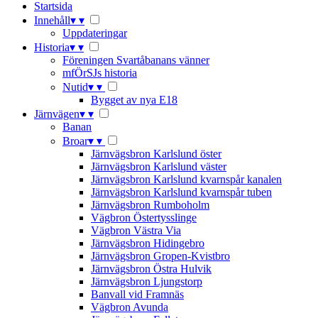
Startsida
Innehåll
▾
▾
Uppdateringar
Historia
▾
▾
Föreningen Svartåbanans vänner
mfÖrSJs historia
Nutid
▾
▾
Bygget av nya E18
Järnvägen
▾
▾
Banan
Broar
▾
▾
Järnvägsbron Karlslund öster
Järnvägsbron Karlslund väster
Järnvägsbron Karlslund kvarnspår kanalen
Järnvägsbron Karlslund kvarnspår tuben
Järnvägsbron Rumboholm
Vägbron Östertysslinge
Vägbron Västra Via
Järnvägsbron Hidingebro
Järnvägsbron Gropen-Kvistbro
Järnvägsbron Östra Hulvik
Järnvägsbron Ljungstorp
Banvall vid Framnäs
Vägbron Avunda