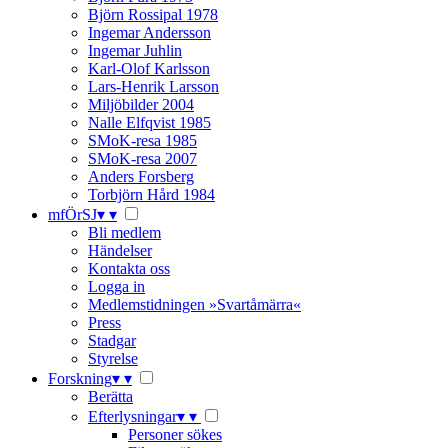
Björn Rossipal 1978
Ingemar Andersson
Ingemar Juhlin
Karl-Olof Karlsson
Lars-Henrik Larsson
Miljöbilder 2004
Nalle Elfqvist 1985
SMoK-resa 1985
SMoK-resa 2007
Anders Forsberg
Torbjörn Hård 1984
mfÖrSJ
▾
▾
Bli medlem
Händelser
Kontakta oss
Logga in
Medlemstidningen »Svartåmärra«
Press
Stadgar
Styrelse
Forskning
▾
▾
Berätta
Efterlysningar
▾
▾
Personer sökes