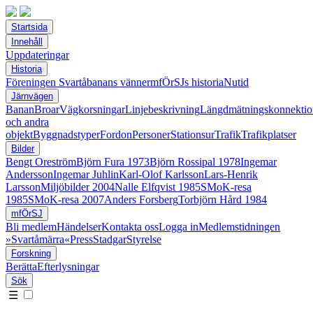
Startsida
Innehåll
Uppdateringar
Historia
Föreningen Svartåbanans vänner
mfÖrSJs historia
Nutid
Järnvägen
Banan
Broar
Vägkorsningar
Linjebeskrivning
Längdmätningskonnektio
och andra
objekt
Byggnadstyper
Fordon
Personer
Stationsur
Trafik
Trafikplatser
Bilder
Bengt Oreström
Björn Fura 1973
Björn Rossipal 1978
Ingemar
Andersson
Ingemar Juhlin
Karl-Olof Karlsson
Lars-Henrik
Larsson
Miljöbilder 2004
Nalle Elfqvist 1985
SMoK-resa
1985
SMoK-resa 2007
Anders Forsberg
Torbjörn Hård 1984
mfÖrSJ
Bli medlem
Händelser
Kontakta oss
Logga in
Medlemstidningen
»Svartåmärra«
Press
Stadgar
Styrelse
Forskning
Berätta
Efterlysningar
Sök
☰