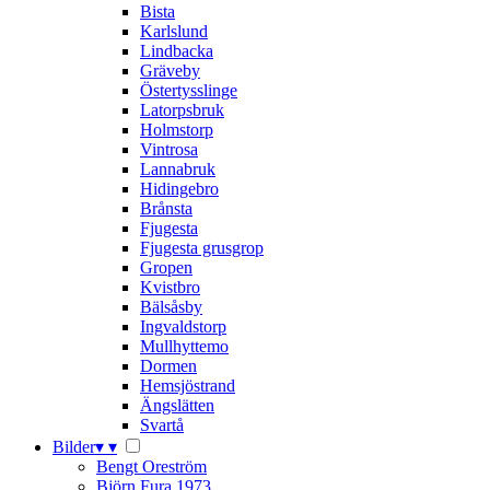
Bista
Karlslund
Lindbacka
Gräveby
Östertysslinge
Latorpsbruk
Holmstorp
Vintrosa
Lannabruk
Hidingebro
Brånsta
Fjugesta
Fjugesta grusgrop
Gropen
Kvistbro
Bälsåsby
Ingvaldstorp
Mullhyttemo
Dormen
Hemsjöstrand
Ängslätten
Svartå
Bilder
▾
▾
Bengt Oreström
Björn Fura 1973