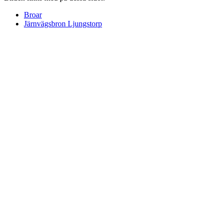
Broar
Järnvägsbron Ljungstorp