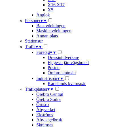
X16 X17
X5
Ånglok
Personer
▾
▾
Banavdelningen
Maskinavdelningen
Annan plats
Stationsur
Trafik
▾
▾
Företag
▾
▾
Dressintillverkare
Fjugesta järnvägshotell
Posten
Örebro lantmän
Industrispår
▾
▾
Karlslunds kvarnspår
Trafikplatser
▾
▾
Örebro Central
Örebro Södra
Örnsro
Åbyverket
Ekströms
Åby tegelbruk
Skråmsta