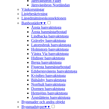
Järnvägsbron Fallet
Järnvägsbron Nordändan
Vägkorsningar
Linjebeskrivning
Längdmätningskonnektionen
Banbostäder
▾
▾
Ånsta banvaktstuga
Ånsta banmästarbostad
Lindbacka banvaktstuga
Gräveby banvaktstuga
Latorpsbruk banvaktstuga
Holmstorp banvaktstuga
Västra Via banvaktstuga
Hidinge banvaktstuga
Berga banvaktstuga
Fjugesta banmästarbostad
Edsbergsvägens banvaktstuga
Kvistbro banvaktstuga
Bälsåsby banvaktstuga
Norrhult banvaktstuga
Dormen banvaktstuga
Hemsjöns banvaktstuga
Ängslättens banvaktstuga
Byggnader och andra objekt
Byggnadstyper
▾
▾