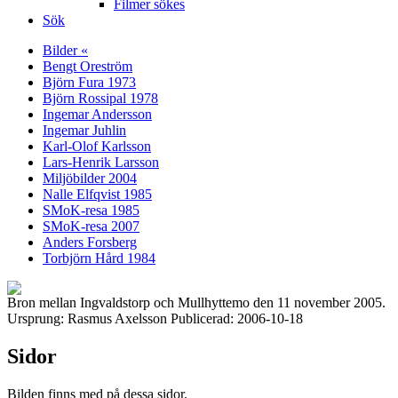
Filmer sökes
Sök
Bilder «
Bengt Oreström
Björn Fura 1973
Björn Rossipal 1978
Ingemar Andersson
Ingemar Juhlin
Karl-Olof Karlsson
Lars-Henrik Larsson
Miljöbilder 2004
Nalle Elfqvist 1985
SMoK-resa 1985
SMoK-resa 2007
Anders Forsberg
Torbjörn Hård 1984
Bron mellan Ingvaldstorp och Mullhyttemo den 11 november 2005.
Ursprung: Rasmus Axelsson Publicerad: 2006-10-18
Sidor
Bilden finns med på dessa sidor.