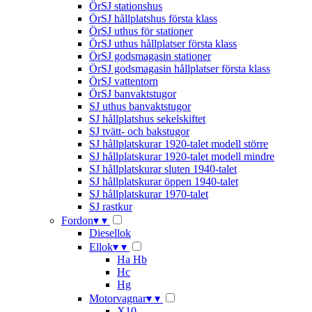
ÖrSJ stationshus
ÖrSJ hållplatshus första klass
ÖrSJ uthus för stationer
ÖrSJ uthus hållplatser första klass
ÖrSJ godsmagasin stationer
ÖrSJ godsmagasin hållplatser första klass
ÖrSJ vattentorn
ÖrSJ banvaktstugor
SJ uthus banvaktstugor
SJ hållplatshus sekelskiftet
SJ tvätt- och bakstugor
SJ hållplatskurar 1920-talet modell större
SJ hållplatskurar 1920-talet modell mindre
SJ hållplatskurar sluten 1940-talet
SJ hållplatskurar öppen 1940-talet
SJ hållplatskurar 1970-talet
SJ rastkur
Fordon
▾
▾
Diesellok
Ellok
▾
▾
Ha Hb
Hc
Hg
Motorvagnar
▾
▾
X10