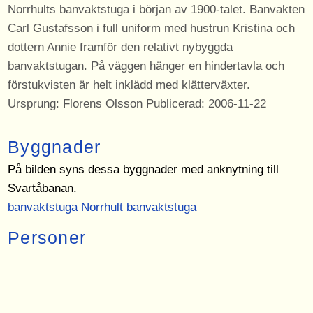
Norrhults banvaktstuga i början av 1900-talet. Banvakten
Carl Gustafsson i full uniform med hustrun Kristina och
dottern Annie framför den relativt nybyggda
banvaktstugan. På väggen hänger en hindertavla och
förstukvisten är helt inklädd med klätterväxter.
Ursprung: Florens Olsson Publicerad: 2006-11-22
Byggnader
På bilden syns dessa byggnader med anknytning till
Svartåbanan.
banvaktstuga Norrhult banvaktstuga
Personer
På bilden syns dessa personer med anknytning till
Svartåbanan.
Carl Gustafsson