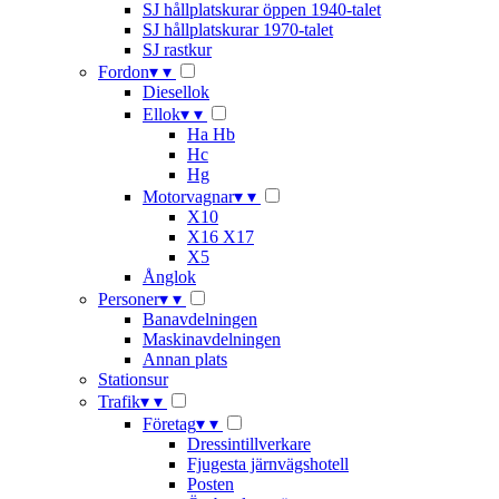
SJ hållplatskurar öppen 1940-talet
SJ hållplatskurar 1970-talet
SJ rastkur
Fordon
▾
▾
Diesellok
Ellok
▾
▾
Ha Hb
Hc
Hg
Motorvagnar
▾
▾
X10
X16 X17
X5
Ånglok
Personer
▾
▾
Banavdelningen
Maskinavdelningen
Annan plats
Stationsur
Trafik
▾
▾
Företag
▾
▾
Dressintillverkare
Fjugesta järnvägshotell
Posten