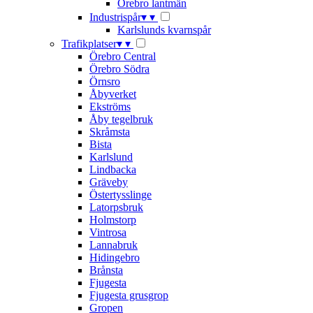
Örebro lantmän
Industrispår
▾
▾
Karlslunds kvarnspår
Trafikplatser
▾
▾
Örebro Central
Örebro Södra
Örnsro
Åbyverket
Ekströms
Åby tegelbruk
Skråmsta
Bista
Karlslund
Lindbacka
Gräveby
Östertysslinge
Latorpsbruk
Holmstorp
Vintrosa
Lannabruk
Hidingebro
Brånsta
Fjugesta
Fjugesta grusgrop
Gropen