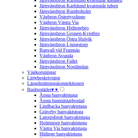
Järnvägsbron Karlslund kvarnspår kanalen
Järnvägsbron Karlslund kvarnspår tuben
Järnvägsbron Rumboholm
Vägbron Östertysslinge
Vägbron Västra Via
Järnvägsbron Hidingebro
Järnvägsbron Gropen-Kvistbro
Järnvägsbron Östra Hulvik
Järnvägsbron Ljungstorp
Banvall vid Framnäs
Vägbron Avunda
Järnvägsbron Fallet
Järnvägsbron Nordändan
Vägkorsningar
Linjebeskrivning
Längdmätningskonnektionen
Banbostäder
▾
▾
Ånsta banvaktstuga
Ånsta banmästarbostad
Lindbacka banvaktstuga
Gräveby banvaktstuga
Latorpsbruk banvaktstuga
Holmstorp banvaktstuga
Västra Via banvaktstuga
Hidinge banvaktstuga