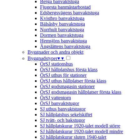
Berga banvaktstuga
Fjugesta banmästarbostad
Edsbergsvägens banvaktstuga
Kvistbro banvaktstuga
Bälsåsby banvaktstuga
Norrhult banvaktstuga
Dormen banvaktstuga
Hemsjöns banvaktstuga
Ängslättens banvaktstuga
Byggnader och andra objekt
Byggnadstyper
▾
▾
ÖrSJ stationshus
ÖrSJ hållplatshus första klass
ÖrSJ uthus för stationer
ÖrSJ uthus hållplatser första klass
ÖrSJ godsmagasin stationer
ÖrSJ godsmagasin hållplatser första klass
ÖrSJ vattentorn
ÖrSJ banvaktstugor
SJ uthus banvaktstugor
SJ hållplatshus sekelskiftet
SJ tvätt- och bakstugor
SJ hållplatskurar 1920-talet modell större
SJ hållplatskurar 1920-talet modell mindre
SJ hållplatskurar sluten 1940-talet