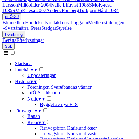
Larsson
Miljöbilder 2004
Nalle Elfqvist 1985
SMoK-resa
1985
SMoK-resa 2007
Anders Forsberg
Torbjörn Hård 1984
mfÖrSJ
Bli medlem
Händelser
Kontakta oss
Logga in
Medlemstidningen
»Svartåmärra«
Press
Stadgar
Styrelse
Forskning
Berätta
Efterlysningar
Sök
☰
Startsida
Innehåll
▾
▾
Uppdateringar
Historia
▾
▾
Föreningen Svartåbanans vänner
mfÖrSJs historia
Nutid
▾
▾
Bygget av nya E18
Järnvägen
▾
▾
Banan
Broar
▾
▾
Järnvägsbron Karlslund öster
Järnvägsbron Karlslund väster