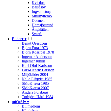
Kvistbro
Bälsåsby
Ingvaldstorp
Mullhyttemo
Dormen
Hemsjöstrand
Ängslätten
Svartå
Bilder
▾
▾
Bengt Oreström
Björn Fura 1973
Björn Rossipal 1978
Ingemar Andersson
Ingemar Juhlin
Karl-Olof Karlsson
Lars-Henrik Larsson
Miljöbilder 2004
Nalle Elfqvist 1985
SMoK-resa 1985
SMoK-resa 2007
Anders Forsberg
Torbjörn Hård 1984
mfÖrSJ
▾
▾
Bli medlem
Händelser