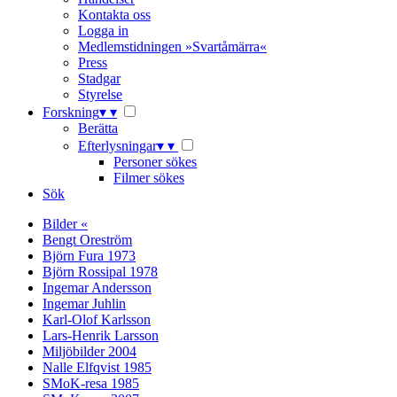
Kontakta oss
Logga in
Medlemstidningen »Svartåmärra«
Press
Stadgar
Styrelse
Forskning
▾
▾
Berätta
Efterlysningar
▾
▾
Personer sökes
Filmer sökes
Sök
Bilder «
Bengt Oreström
Björn Fura 1973
Björn Rossipal 1978
Ingemar Andersson
Ingemar Juhlin
Karl-Olof Karlsson
Lars-Henrik Larsson
Miljöbilder 2004
Nalle Elfqvist 1985
SMoK-resa 1985