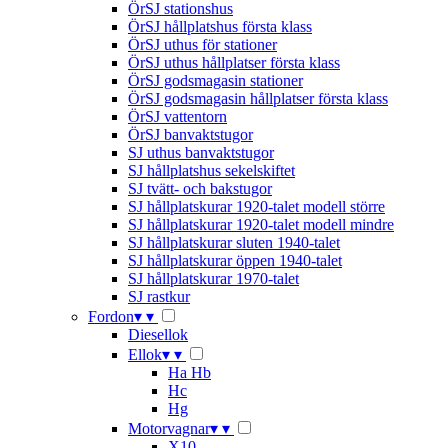
ÖrSJ stationshus
ÖrSJ hållplatshus första klass
ÖrSJ uthus för stationer
ÖrSJ uthus hållplatser första klass
ÖrSJ godsmagasin stationer
ÖrSJ godsmagasin hållplatser första klass
ÖrSJ vattentorn
ÖrSJ banvaktstugor
SJ uthus banvaktstugor
SJ hållplatshus sekelskiftet
SJ tvätt- och bakstugor
SJ hållplatskurar 1920-talet modell större
SJ hållplatskurar 1920-talet modell mindre
SJ hållplatskurar sluten 1940-talet
SJ hållplatskurar öppen 1940-talet
SJ hållplatskurar 1970-talet
SJ rastkur
Fordon
▾
▾
Diesellok
Ellok
▾
▾
Ha Hb
Hc
Hg
Motorvagnar
▾
▾
X10