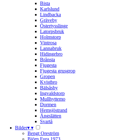
Bista
Karlslund
Lindbacka
Gräveby
Östertysslinge
Latorpsbruk
Holmstorp
Vintrosa
Lannabruk
Hidingebro
Brånsta
Fjugesta
Fjugesta grusgrop
Gropen
Kvistbro
Bälsåsby
Ingvaldstorp
Mullhyttemo
Dormen
Hemsjöstrand
Ängslätten
Svartå
Bilder
▾
▾
Bengt Oreström
Björn Fura 1973