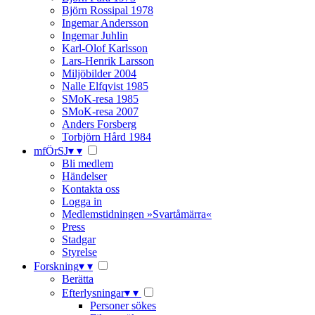
Björn Rossipal 1978
Ingemar Andersson
Ingemar Juhlin
Karl-Olof Karlsson
Lars-Henrik Larsson
Miljöbilder 2004
Nalle Elfqvist 1985
SMoK-resa 1985
SMoK-resa 2007
Anders Forsberg
Torbjörn Hård 1984
mfÖrSJ
▾
▾
Bli medlem
Händelser
Kontakta oss
Logga in
Medlemstidningen »Svartåmärra«
Press
Stadgar
Styrelse
Forskning
▾
▾
Berätta
Efterlysningar
▾
▾
Personer sökes