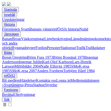
Startsida
Innehåll
Uppdateringar
Historia
Föreningen Svartåbanans vänner
mfÖrSJs historia
Nutid
Järnvägen
Banan
Broar
Vägkorsningar
Linjebeskrivning
Längdmätningskonnektio
och andra
objekt
Byggnadstyper
Fordon
Personer
Stationsur
Trafik
Trafikplatser
Bilder
Bengt Oreström
Björn Fura 1973
Björn Rossipal 1978
Ingemar
Andersson
Ingemar Juhlin
Karl-Olof Karlsson
Lars-Henrik
Larsson
Miljöbilder 2004
Nalle Elfqvist 1985
SMoK-resa
1985
SMoK-resa 2007
Anders Forsberg
Torbjörn Hård 1984
mfÖrSJ
Bli medlem
Händelser
Kontakta oss
Logga in
Medlemstidningen
»Svartåmärra«
Press
Stadgar
Styrelse
Forskning
Berätta
Efterlysningar
Sök
☰