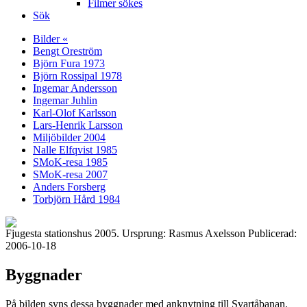
Filmer sökes
Sök
Bilder «
Bengt Oreström
Björn Fura 1973
Björn Rossipal 1978
Ingemar Andersson
Ingemar Juhlin
Karl-Olof Karlsson
Lars-Henrik Larsson
Miljöbilder 2004
Nalle Elfqvist 1985
SMoK-resa 1985
SMoK-resa 2007
Anders Forsberg
Torbjörn Hård 1984
Fjugesta stationshus 2005. Ursprung: Rasmus Axelsson Publicerad:
2006-10-18
Byggnader
På bilden syns dessa byggnader med anknytning till Svartåbanan.