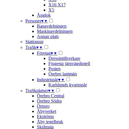
X16 X17
X5
Ånglok
Personer
▾
▾
Banavdelningen
Maskinavdelningen
Annan plats
Stationsur
Trafik
▾
▾
Företag
▾
▾
Dressintillverkare
Fjugesta järnvägshotell
Posten
Örebro lantmän
Industrispår
▾
▾
Karlslunds kvarnspår
Trafikplatser
▾
▾
Örebro Central
Örebro Södra
Örnsro
Åbyverket
Ekströms
Åby tegelbruk
Skråmsta