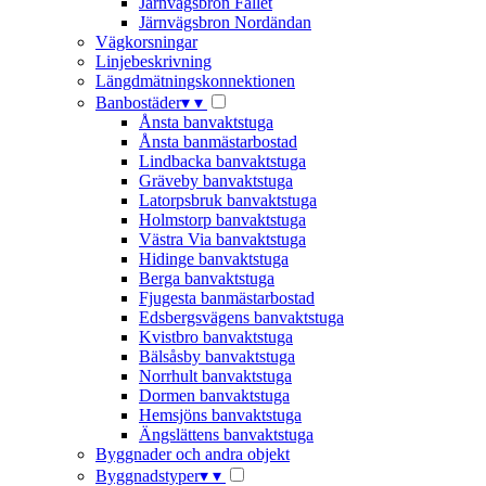
Järnvägsbron Fallet
Järnvägsbron Nordändan
Vägkorsningar
Linjebeskrivning
Längdmätningskonnektionen
Banbostäder
▾
▾
Ånsta banvaktstuga
Ånsta banmästarbostad
Lindbacka banvaktstuga
Gräveby banvaktstuga
Latorpsbruk banvaktstuga
Holmstorp banvaktstuga
Västra Via banvaktstuga
Hidinge banvaktstuga
Berga banvaktstuga
Fjugesta banmästarbostad
Edsbergsvägens banvaktstuga
Kvistbro banvaktstuga
Bälsåsby banvaktstuga
Norrhult banvaktstuga
Dormen banvaktstuga
Hemsjöns banvaktstuga
Ängslättens banvaktstuga
Byggnader och andra objekt
Byggnadstyper
▾
▾