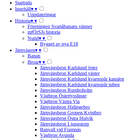
Startsida
Innehåll
▾
▾
Uppdateringar
Historia
▾
▾
Föreningen Svartåbanans vänner
mfÖrSJs historia
Nutid
▾
▾
Bygget av nya E18
Järnvägen
▾
▾
Banan
Broar
▾
▾
Järnvägsbron Karlslund öster
Järnvägsbron Karlslund väster
Järnvägsbron Karlslund kvarnspår kanalen
Järnvägsbron Karlslund kvarnspår tuben
Järnvägsbron Rumboholm
Vägbron Östertysslinge
Vägbron Västra Via
Järnvägsbron Hidingebro
Järnvägsbron Gropen-Kvistbro
Järnvägsbron Östra Hulvik
Järnvägsbron Ljungstorp
Banvall vid Framnäs
Vägbron Avunda