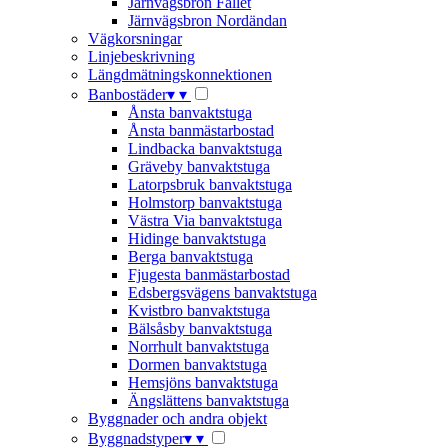
Järnvägsbron Fallet
Järnvägsbron Nordändan
Vägkorsningar
Linjebeskrivning
Längdmätningskonnektionen
Banbostäder
▾
▾
Ånsta banvaktstuga
Ånsta banmästarbostad
Lindbacka banvaktstuga
Gräveby banvaktstuga
Latorpsbruk banvaktstuga
Holmstorp banvaktstuga
Västra Via banvaktstuga
Hidinge banvaktstuga
Berga banvaktstuga
Fjugesta banmästarbostad
Edsbergsvägens banvaktstuga
Kvistbro banvaktstuga
Bälsåsby banvaktstuga
Norrhult banvaktstuga
Dormen banvaktstuga
Hemsjöns banvaktstuga
Ängslättens banvaktstuga
Byggnader och andra objekt
Byggnadstyper
▾
▾