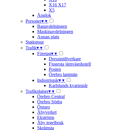
X16 X17
X5
Ånglok
Personer
▾
▾
Banavdelningen
Maskinavdelningen
Annan plats
Stationsur
Trafik
▾
▾
Företag
▾
▾
Dressintillverkare
Fjugesta järnvägshotell
Posten
Örebro lantmän
Industrispår
▾
▾
Karlslunds kvarnspår
Trafikplatser
▾
▾
Örebro Central
Örebro Södra
Örnsro
Åbyverket
Ekströms
Åby tegelbruk
Skråmsta