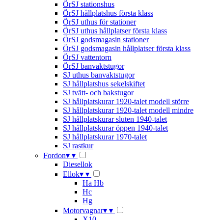
ÖrSJ stationshus
ÖrSJ hållplatshus första klass
ÖrSJ uthus för stationer
ÖrSJ uthus hållplatser första klass
ÖrSJ godsmagasin stationer
ÖrSJ godsmagasin hållplatser första klass
ÖrSJ vattentorn
ÖrSJ banvaktstugor
SJ uthus banvaktstugor
SJ hållplatshus sekelskiftet
SJ tvätt- och bakstugor
SJ hållplatskurar 1920-talet modell större
SJ hållplatskurar 1920-talet modell mindre
SJ hållplatskurar sluten 1940-talet
SJ hållplatskurar öppen 1940-talet
SJ hållplatskurar 1970-talet
SJ rastkur
Fordon
▾
▾
Diesellok
Ellok
▾
▾
Ha Hb
Hc
Hg
Motorvagnar
▾
▾
X10