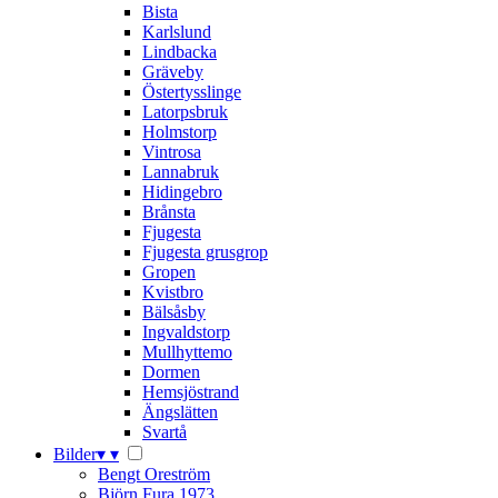
Bista
Karlslund
Lindbacka
Gräveby
Östertysslinge
Latorpsbruk
Holmstorp
Vintrosa
Lannabruk
Hidingebro
Brånsta
Fjugesta
Fjugesta grusgrop
Gropen
Kvistbro
Bälsåsby
Ingvaldstorp
Mullhyttemo
Dormen
Hemsjöstrand
Ängslätten
Svartå
Bilder
▾
▾
Bengt Oreström
Björn Fura 1973