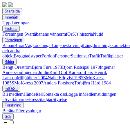
Startsida
Innehåll
Uppdateringar
Historia
Föreningen Svartåbanans vänner
mfÖrSJs historia
Nutid
Järnvägen
Banan
Broar
Vägkorsningar
Linjebeskrivning
Längdmätningskonnektio
och andra
objekt
Byggnadstyper
Fordon
Personer
Stationsur
Trafik
Trafikplatser
Bilder
Bengt Oreström
Björn Fura 1973
Björn Rossipal 1978
Ingemar
Andersson
Ingemar Juhlin
Karl-Olof Karlsson
Lars-Henrik
Larsson
Miljöbilder 2004
Nalle Elfqvist 1985
SMoK-resa
1985
SMoK-resa 2007
Anders Forsberg
Torbjörn Hård 1984
mfÖrSJ
Bli medlem
Händelser
Kontakta oss
Logga in
Medlemstidningen
»Svartåmärra«
Press
Stadgar
Styrelse
Forskning
Berätta
Efterlysningar
Sök
☰