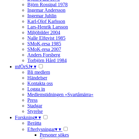
Björn Rossipal 1978
Ingemar Andersson
Ingemar Juhlin
Karl-Olof Karlsson
Lars-Henrik Larsson
Miljöbilder 2004
Nalle Elfqvist 1985
SMoK-resa 1985
SMoK-resa 2007
Anders Forsberg
Torbjörn Hård 1984
mfÖrSJ
▾
▾
Bli medlem
Händelser
Kontakta oss
Logga in
Medlemstidningen »Svartåmärra«
Press
Stadgar
Styrelse
Forskning
▾
▾
Berätta
Efterlysningar
▾
▾
Personer sökes