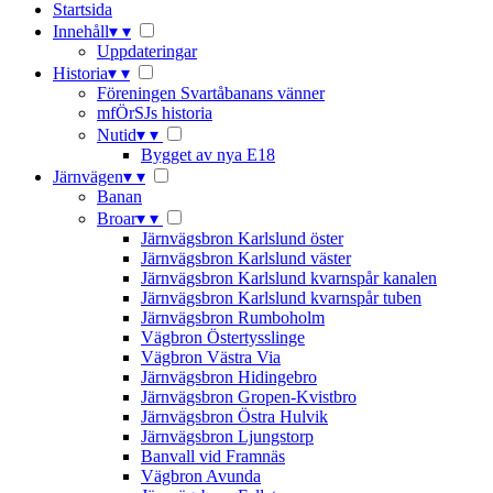
Startsida
Innehåll
▾
▾
Uppdateringar
Historia
▾
▾
Föreningen Svartåbanans vänner
mfÖrSJs historia
Nutid
▾
▾
Bygget av nya E18
Järnvägen
▾
▾
Banan
Broar
▾
▾
Järnvägsbron Karlslund öster
Järnvägsbron Karlslund väster
Järnvägsbron Karlslund kvarnspår kanalen
Järnvägsbron Karlslund kvarnspår tuben
Järnvägsbron Rumboholm
Vägbron Östertysslinge
Vägbron Västra Via
Järnvägsbron Hidingebro
Järnvägsbron Gropen-Kvistbro
Järnvägsbron Östra Hulvik
Järnvägsbron Ljungstorp
Banvall vid Framnäs
Vägbron Avunda