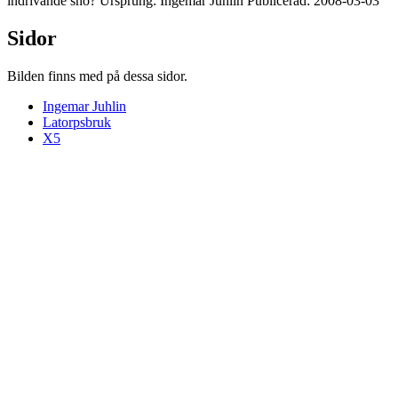
indrivande snö? Ursprung: Ingemar Juhlin Publicerad: 2008-03-03
Sidor
Bilden finns med på dessa sidor.
Ingemar Juhlin
Latorpsbruk
X5