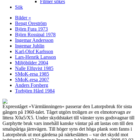
Filmer sökes
Sök
Bilder «
Bengt Oreström
Björn Fura 1973
Björn Rossipal 1978
Ingemar Andersson
Ingemar Juhlin
Karl-Olof Karlsson
Lars-Henrik Larsson
Miljöbilder 2004
Nalle Elfqvist 1985
SMoK-resa 1985
SMoK-resa 2007
Anders Forsberg
Torbjörn Hård 1984
Expresståget »Värmlänningen« passerar den Latorpsbruk för sista
gången på 1960-talet. Tåget utgörs troligen av en elmotorvagn av
littera X0a5/X5. Under skyddstaket till vänster syns godsvagnar till
Garphytte bruk vars innehåll kanske väntar på att lastas om till den
smalspåriga järnvägen. Till höger syns det höga plank som fanns i
Latorpsbruk ut mot gärdena på närkeslätten – var det skydd mot