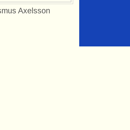
asmus Axelsson
ytning till