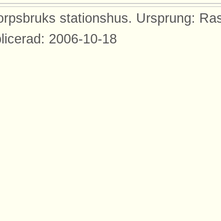
orpsbruks stationshus. Ursprung: R
licerad: 2006-10-18
yggnader
bilden syns dessa byggnader med ankn
rtåbanan.
tionshus Latorpsbruk
dor
den finns med på dessa sidor.