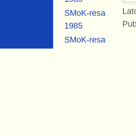
Lat
SMoK-resa
Pub
1985
SMoK-resa
B
2007
Anders
På 
Forsberg
Sva
Torbjörn Hård
sta
1984
Si
Bil