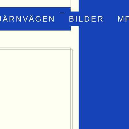
JÄRNVÄGEN
BILDER
M