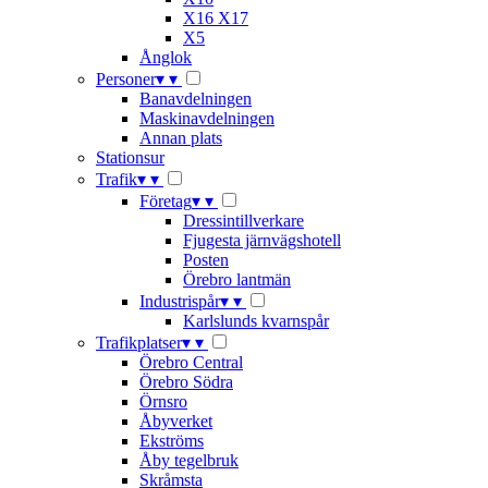
X16 X17
X5
Ånglok
Personer
▾
▾
Banavdelningen
Maskinavdelningen
Annan plats
Stationsur
Trafik
▾
▾
Företag
▾
▾
Dressintillverkare
Fjugesta järnvägshotell
Posten
Örebro lantmän
Industrispår
▾
▾
Karlslunds kvarnspår
Trafikplatser
▾
▾
Örebro Central
Örebro Södra
Örnsro
Åbyverket
Ekströms
Åby tegelbruk
Skråmsta