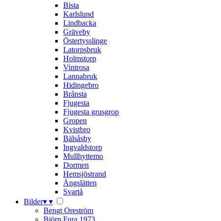
Bista
Karlslund
Lindbacka
Gräveby
Östertysslinge
Latorpsbruk
Holmstorp
Vintrosa
Lannabruk
Hidingebro
Brånsta
Fjugesta
Fjugesta grusgrop
Gropen
Kvistbro
Bälsåsby
Ingvaldstorp
Mullhyttemo
Dormen
Hemsjöstrand
Ängslätten
Svartå
Bilder
▾
▾
Bengt Oreström
Björn Fura 1973