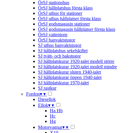
ÖrSJ stationshus
ÖrSJ hållplatshus första klass
ÖrSJ uthus för stationer
ÖrSJ uthus hållplatser första klass
ÖrSJ godsmagasin stationer
ÖrSJ godsmagasin hållplatser första klass
ÖrSJ vattentorn
ÖrSJ banvaktstugor
SJ uthus banvaktstugor
SJ hållplatshus sekelskiftet
SJ tvätt- och bakstugor
SJ hållplatskurar 1920-talet modell större
SJ hållplatskurar 1920-talet modell mindre
SJ hållplatskurar sluten 1940-talet
SJ hållplatskurar öppen 1940-talet
SJ hållplatskurar 1970-talet
SJ rastkur
Fordon
▾
▾
Diesellok
Ellok
▾
▾
Ha Hb
Hc
Hg
Motorvagnar
▾
▾
X10