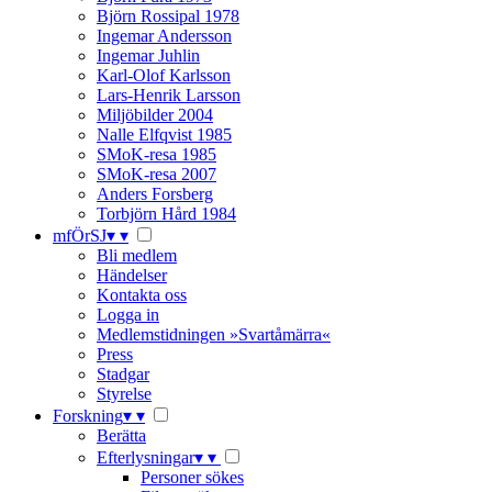
Björn Rossipal 1978
Ingemar Andersson
Ingemar Juhlin
Karl-Olof Karlsson
Lars-Henrik Larsson
Miljöbilder 2004
Nalle Elfqvist 1985
SMoK-resa 1985
SMoK-resa 2007
Anders Forsberg
Torbjörn Hård 1984
mfÖrSJ
▾
▾
Bli medlem
Händelser
Kontakta oss
Logga in
Medlemstidningen »Svartåmärra«
Press
Stadgar
Styrelse
Forskning
▾
▾
Berätta
Efterlysningar
▾
▾
Personer sökes