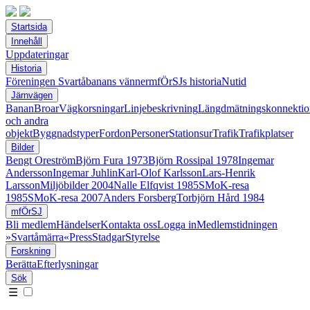
Startsida
Innehåll
Uppdateringar
Historia
Föreningen Svartåbanans vänner
mfÖrSJs historia
Nutid
Järnvägen
Banan
Broar
Vägkorsningar
Linjebeskrivning
Längdmätningskonnektio
och andra
objekt
Byggnadstyper
Fordon
Personer
Stationsur
Trafik
Trafikplatser
Bilder
Bengt Oreström
Björn Fura 1973
Björn Rossipal 1978
Ingemar
Andersson
Ingemar Juhlin
Karl-Olof Karlsson
Lars-Henrik
Larsson
Miljöbilder 2004
Nalle Elfqvist 1985
SMoK-resa
1985
SMoK-resa 2007
Anders Forsberg
Torbjörn Hård 1984
mfÖrSJ
Bli medlem
Händelser
Kontakta oss
Logga in
Medlemstidningen
»Svartåmärra«
Press
Stadgar
Styrelse
Forskning
Berätta
Efterlysningar
Sök
☰