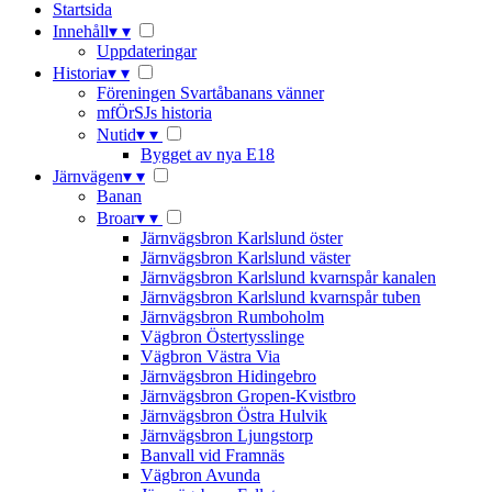
Startsida
Innehåll
▾
▾
Uppdateringar
Historia
▾
▾
Föreningen Svartåbanans vänner
mfÖrSJs historia
Nutid
▾
▾
Bygget av nya E18
Järnvägen
▾
▾
Banan
Broar
▾
▾
Järnvägsbron Karlslund öster
Järnvägsbron Karlslund väster
Järnvägsbron Karlslund kvarnspår kanalen
Järnvägsbron Karlslund kvarnspår tuben
Järnvägsbron Rumboholm
Vägbron Östertysslinge
Vägbron Västra Via
Järnvägsbron Hidingebro
Järnvägsbron Gropen-Kvistbro
Järnvägsbron Östra Hulvik
Järnvägsbron Ljungstorp
Banvall vid Framnäs
Vägbron Avunda