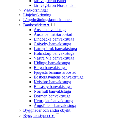
Järnvägsbron Fallet
Järnvägsbron Nordändan
Vägkorsningar
Linjebeskrivning
Längdmätningskonnektionen
Banbostäder
▾
▾
Ånsta banvaktstuga
Ånsta banmästarbostad
Lindbacka banvaktstuga
Gräveby banvaktstuga
Latorpsbruk banvaktstuga
Holmstorp banvaktstuga
Västra Via banvaktstuga
Hidinge banvaktstuga
Berga banvaktstuga
Fjugesta banmästarbostad
Edsbergsvägens banvaktstuga
Kvistbro banvaktstuga
Bälsåsby banvaktstuga
Norrhult banvaktstuga
Dormen banvaktstuga
Hemsjöns banvaktstuga
Ängslättens banvaktstuga
Byggnader och andra objekt
Byggnadstyper
▾
▾