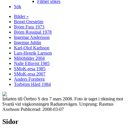
Filmer sökes
Sök
Bilder «
Bengt Oreström
Björn Fura 1973
Björn Rossipal 1978
Ingemar Andersson
Ingemar Juhlin
Karl-Olof Karlsson
Lars-Henrik Larsson
Miljöbilder 2004
Nalle Elfqvist 1985
SMoK-resa 1985
SMoK-resa 2007
Anders Forsberg
Torbjörn Hård 1984
Infarten till Örebro S den 7 mars 2008. Foto är taget i riktning mot
Svartå vid vägkorsningen Radiatorvägen. Ursprung: Rasmus
Axelsson Publicerad: 2008-03-07
Sidor