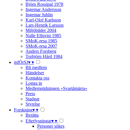
Björn Rossipal 1978
Ingemar Andersson
Ingemar Juhlin
Karl-Olof Karlsson
Lars-Henrik Larsson
Miljöbilder 2004
Nalle Elfqvist 1985
SMoK-resa 1985
SMoK-resa 2007
Anders Forsberg
Torbjörn Hård 1984
mfÖrSJ
▾
▾
Bli medlem
Händelser
Kontakta oss
Logga in
Medlemstidningen »Svartåmärra«
Press
Stadgar
Styrelse
Forskning
▾
▾
Berätta
Efterlysningar
▾
▾
Personer sökes