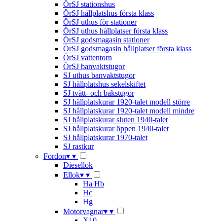
ÖrSJ stationshus
ÖrSJ hållplatshus första klass
ÖrSJ uthus för stationer
ÖrSJ uthus hållplatser första klass
ÖrSJ godsmagasin stationer
ÖrSJ godsmagasin hållplatser första klass
ÖrSJ vattentorn
ÖrSJ banvaktstugor
SJ uthus banvaktstugor
SJ hållplatshus sekelskiftet
SJ tvätt- och bakstugor
SJ hållplatskurar 1920-talet modell större
SJ hållplatskurar 1920-talet modell mindre
SJ hållplatskurar sluten 1940-talet
SJ hållplatskurar öppen 1940-talet
SJ hållplatskurar 1970-talet
SJ rastkur
Fordon
▾
▾
Diesellok
Ellok
▾
▾
Ha Hb
Hc
Hg
Motorvagnar
▾
▾
X10