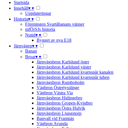
Startsida
Innehåll
▾
▾
Uppdateringar
Historia
▾
▾
Föreningen Svartåbanans vänner
mfÖrSJs historia
Nutid
▾
▾
Bygget av nya E18
Järnvägen
▾
▾
Banan
Broar
▾
▾
Järnvägsbron Karlslund öster
Järnvägsbron Karlslund väster
Järnvägsbron Karlslund kvarnspår kanalen
Järnvägsbron Karlslund kvarnspår tuben
Järnvägsbron Rumboholm
Vägbron Östertysslinge
Vägbron Västra Via
Järnvägsbron Hidingebro
Järnvägsbron Gropen-Kvistbro
Järnvägsbron Östra Hulvik
Järnvägsbron Ljungstorp
Banvall vid Framnäs
Vägbron Avunda