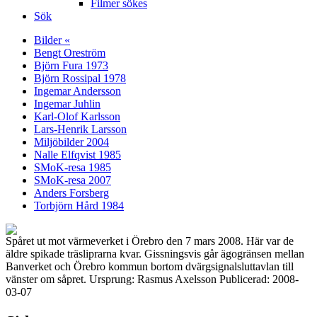
Filmer sökes
Sök
Bilder «
Bengt Oreström
Björn Fura 1973
Björn Rossipal 1978
Ingemar Andersson
Ingemar Juhlin
Karl-Olof Karlsson
Lars-Henrik Larsson
Miljöbilder 2004
Nalle Elfqvist 1985
SMoK-resa 1985
SMoK-resa 2007
Anders Forsberg
Torbjörn Hård 1984
Spåret ut mot värmeverket i Örebro den 7 mars 2008. Här var de
äldre spikade träsliprarna kvar. Gissningsvis går ägogränsen mellan
Banverket och Örebro kommun bortom dvärgsignalsluttavlan till
vänster om såpret. Ursprung: Rasmus Axelsson Publicerad: 2008-
03-07