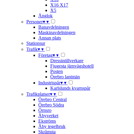
X16 X17
X5
Ånglok
Personer
▾
▾
Banavdelningen
Maskinavdelningen
Annan plats
Stationsur
Trafik
▾
▾
Företag
▾
▾
Dressintillverkare
Fjugesta järnvägshotell
Posten
Örebro lantmän
Industrispår
▾
▾
Karlslunds kvarnspår
Trafikplatser
▾
▾
Örebro Central
Örebro Södra
Örnsro
Åbyverket
Ekströms
Åby tegelbruk
Skråmsta