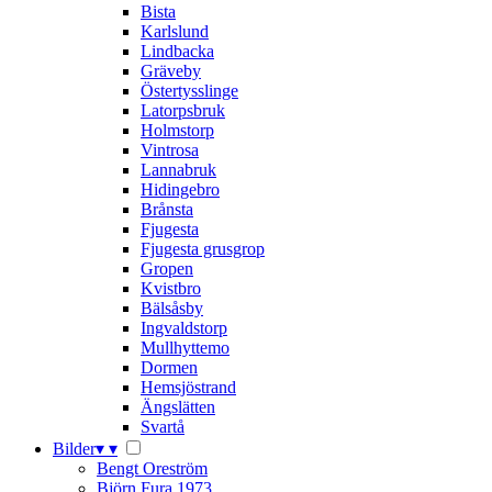
Bista
Karlslund
Lindbacka
Gräveby
Östertysslinge
Latorpsbruk
Holmstorp
Vintrosa
Lannabruk
Hidingebro
Brånsta
Fjugesta
Fjugesta grusgrop
Gropen
Kvistbro
Bälsåsby
Ingvaldstorp
Mullhyttemo
Dormen
Hemsjöstrand
Ängslätten
Svartå
Bilder
▾
▾
Bengt Oreström
Björn Fura 1973