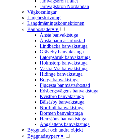
Järnvägsbron Fallet
Järnvägsbron Nordändan
Vägkorsningar
Linjebeskrivning
Längdmätningskonnektionen
Banbostäder
▾
▾
Ånsta banvaktstuga
Ånsta banmästarbostad
Lindbacka banvaktstuga
Gräveby banvaktstuga
Latorpsbruk banvaktstuga
Holmstorp banvaktstuga
Västra Via banvaktstuga
Hidinge banvaktstuga
Berga banvaktstuga
Fjugesta banmästarbostad
Edsbergsvägens banvaktstuga
Kvistbro banvaktstuga
Bälsåsby banvaktstuga
Norrhult banvaktstuga
Dormen banvaktstuga
Hemsjöns banvaktstuga
Ängslättens banvaktstuga
Byggnader och andra objekt
Byggnadstyper
▾
▾