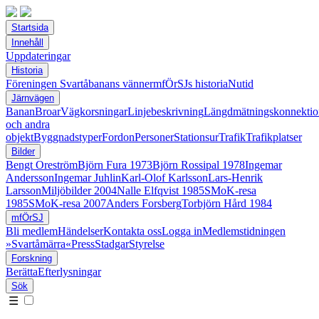
Startsida
Innehåll
Uppdateringar
Historia
Föreningen Svartåbanans vänner
mfÖrSJs historia
Nutid
Järnvägen
Banan
Broar
Vägkorsningar
Linjebeskrivning
Längdmätningskonnektio
och andra
objekt
Byggnadstyper
Fordon
Personer
Stationsur
Trafik
Trafikplatser
Bilder
Bengt Oreström
Björn Fura 1973
Björn Rossipal 1978
Ingemar
Andersson
Ingemar Juhlin
Karl-Olof Karlsson
Lars-Henrik
Larsson
Miljöbilder 2004
Nalle Elfqvist 1985
SMoK-resa
1985
SMoK-resa 2007
Anders Forsberg
Torbjörn Hård 1984
mfÖrSJ
Bli medlem
Händelser
Kontakta oss
Logga in
Medlemstidningen
»Svartåmärra«
Press
Stadgar
Styrelse
Forskning
Berätta
Efterlysningar
Sök
☰