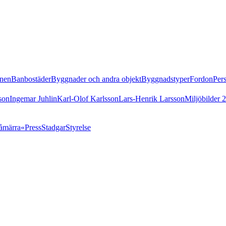
nen
Banbostäder
Byggnader och andra objekt
Byggnadstyper
Fordon
Per
son
Ingemar Juhlin
Karl-Olof Karlsson
Lars-Henrik Larsson
Miljöbilder 
åmärra«
Press
Stadgar
Styrelse