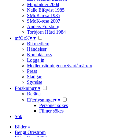
Miljöbilder 2004
Nalle Elfqvist 1985
SMoK-resa 1985
SMoK-resa 2007
Anders Forsberg
Torbjörn Hård 1984
mfÖrSJ
▾
▾
Bli medlem
Händelser
Kontakta oss
Logga in
Medlemstidningen »Svartåmärra«
Press
Stadgar
Styrelse
Forskning
▾
▾
Berätta
Efterlysningar
▾
▾
Personer sökes
Filmer sökes
Sök
Bilder «
Bengt Oreström