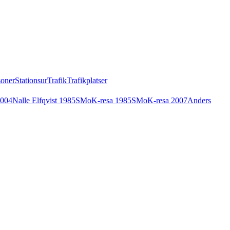
soner
Stationsur
Trafik
Trafikplatser
2004
Nalle Elfqvist 1985
SMoK-resa 1985
SMoK-resa 2007
Anders