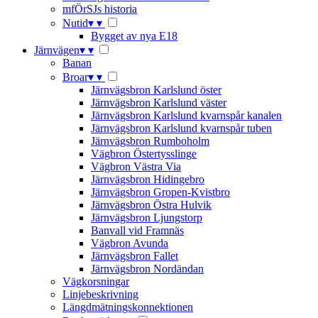
mfÖrSJs historia
Nutid
▾
▾
Bygget av nya E18
Järnvägen
▾
▾
Banan
Broar
▾
▾
Järnvägsbron Karlslund öster
Järnvägsbron Karlslund väster
Järnvägsbron Karlslund kvarnspår kanalen
Järnvägsbron Karlslund kvarnspår tuben
Järnvägsbron Rumboholm
Vägbron Östertysslinge
Vägbron Västra Via
Järnvägsbron Hidingebro
Järnvägsbron Gropen-Kvistbro
Järnvägsbron Östra Hulvik
Järnvägsbron Ljungstorp
Banvall vid Framnäs
Vägbron Avunda
Järnvägsbron Fallet
Järnvägsbron Nordändan
Vägkorsningar
Linjebeskrivning
Längdmätningskonnektionen