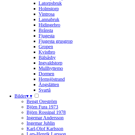
Latorpsbruk
Holmstorp
Vintrosa
Lannabruk
Hidingebro
Brånsta
Fjugesta
Fjugesta grusgrop
Gropen
Kvistbro
Bälsåsby
Ingvaldstorp
Mullhyttemo
Dormen
Hemsjöstrand
Ängslätten
Svartå
Bilder
▾
▾
Bengt Oreström
Björn Fura 1973
Björn Rossipal 1978
Ingemar Andersson
Ingemar Juhlin
Karl-Olof Karlsson
Lars-Henrik Larsson