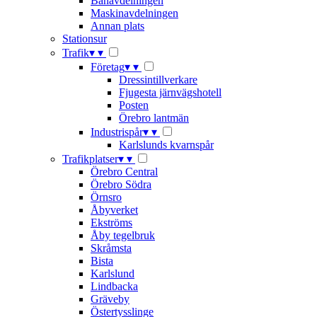
Banavdelningen
Maskinavdelningen
Annan plats
Stationsur
Trafik
▾
▾
Företag
▾
▾
Dressintillverkare
Fjugesta järnvägshotell
Posten
Örebro lantmän
Industrispår
▾
▾
Karlslunds kvarnspår
Trafikplatser
▾
▾
Örebro Central
Örebro Södra
Örnsro
Åbyverket
Ekströms
Åby tegelbruk
Skråmsta
Bista
Karlslund
Lindbacka
Gräveby
Östertysslinge