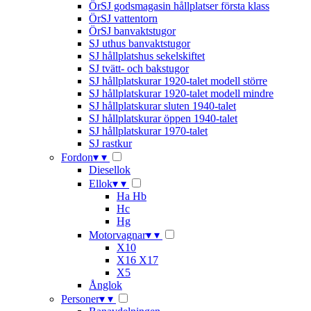
ÖrSJ godsmagasin hållplatser första klass
ÖrSJ vattentorn
ÖrSJ banvaktstugor
SJ uthus banvaktstugor
SJ hållplatshus sekelskiftet
SJ tvätt- och bakstugor
SJ hållplatskurar 1920-talet modell större
SJ hållplatskurar 1920-talet modell mindre
SJ hållplatskurar sluten 1940-talet
SJ hållplatskurar öppen 1940-talet
SJ hållplatskurar 1970-talet
SJ rastkur
Fordon
▾
▾
Diesellok
Ellok
▾
▾
Ha Hb
Hc
Hg
Motorvagnar
▾
▾
X10
X16 X17
X5
Ånglok
Personer
▾
▾