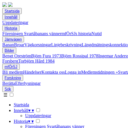
Startsida
Innehåll
Uppdateringar
Historia
Föreningen Svartåbanans vänner
mfÖrSJs historia
Nutid
Järnvägen
Banan
Broar
Vägkorsningar
Linjebeskrivning
Längdmätningskonnektio
Bilder
Bengt Oreström
Björn Fura 1973
Björn Rossipal 1978
Ingemar Anders
Forsberg
Torbjörn Hård 1984
mfÖrSJ
Bli medlem
Händelser
Kontakta oss
Logga in
Medlemstidningen »Svart
Forskning
Berätta
Efterlysningar
Sök
☰
Startsida
Innehåll
▾
▾
Uppdateringar
Historia
▾
▾
Föreningen Svartåbanans vänner