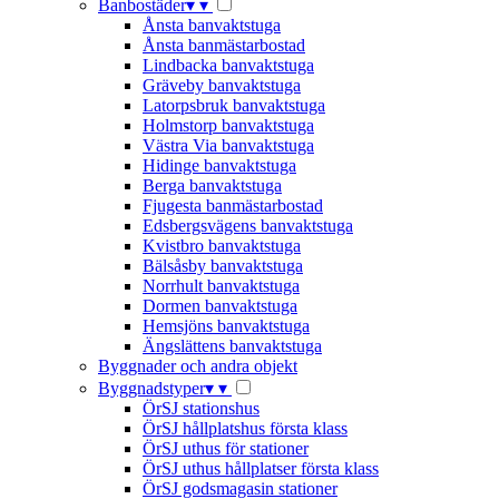
Banbostäder
▾
▾
Ånsta banvaktstuga
Ånsta banmästarbostad
Lindbacka banvaktstuga
Gräveby banvaktstuga
Latorpsbruk banvaktstuga
Holmstorp banvaktstuga
Västra Via banvaktstuga
Hidinge banvaktstuga
Berga banvaktstuga
Fjugesta banmästarbostad
Edsbergsvägens banvaktstuga
Kvistbro banvaktstuga
Bälsåsby banvaktstuga
Norrhult banvaktstuga
Dormen banvaktstuga
Hemsjöns banvaktstuga
Ängslättens banvaktstuga
Byggnader och andra objekt
Byggnadstyper
▾
▾
ÖrSJ stationshus
ÖrSJ hållplatshus första klass
ÖrSJ uthus för stationer
ÖrSJ uthus hållplatser första klass
ÖrSJ godsmagasin stationer