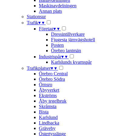
Banavdelningen
Maskinavdelningen
Annan plats
Stationsur
Trafik
▾
▾
Företag
▾
▾
Dressintillverkare
Fjugesta järnvägshotell
Posten
Örebro lantmän
Industrispår
▾
▾
Karlslunds kvarnspår
Trafikplatser
▾
▾
Örebro Central
Örebro Södra
Örnsro
Åbyverket
Ekströms
Åby tegelbruk
Skråmsta
Bista
Karlslund
Lindbacka
Gräveby
Östertysslinge