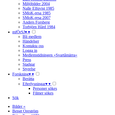
Miljöbilder 2004
Nalle Elfqvist 1985
SMoK-resa 1985
SMoK-resa 2007
Anders Forsberg
Torbjörn Hård 1984
mfÖrSJ
▾
▾
Bli medlem
Händelser
Kontakta oss
Logga in
Medlemstidningen »Svartåmärra«
Press
Stadgar
Styrelse
Forskning
▾
▾
Berätta
Efterlysningar
▾
▾
Personer sökes
Filmer sökes
Sök
Bilder «
Bengt Oreström