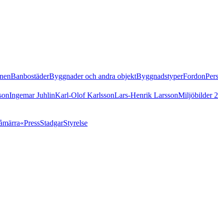
nen
Banbostäder
Byggnader och andra objekt
Byggnadstyper
Fordon
Per
son
Ingemar Juhlin
Karl-Olof Karlsson
Lars-Henrik Larsson
Miljöbilder 
åmärra«
Press
Stadgar
Styrelse