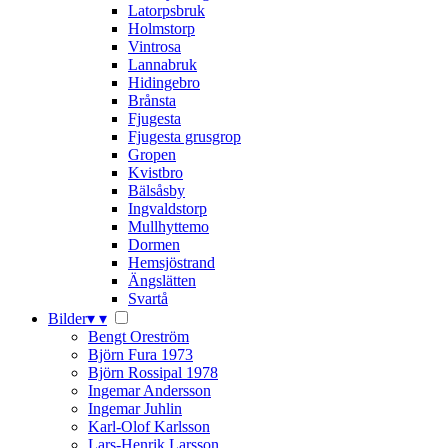
Latorpsbruk
Holmstorp
Vintrosa
Lannabruk
Hidingebro
Brånsta
Fjugesta
Fjugesta grusgrop
Gropen
Kvistbro
Bälsåsby
Ingvaldstorp
Mullhyttemo
Dormen
Hemsjöstrand
Ängslätten
Svartå
Bilder
▾
▾
Bengt Oreström
Björn Fura 1973
Björn Rossipal 1978
Ingemar Andersson
Ingemar Juhlin
Karl-Olof Karlsson
Lars-Henrik Larsson