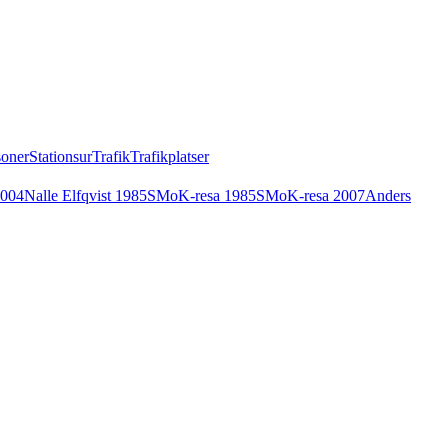
soner
Stationsur
Trafik
Trafikplatser
2004
Nalle Elfqvist 1985
SMoK-resa 1985
SMoK-resa 2007
Anders