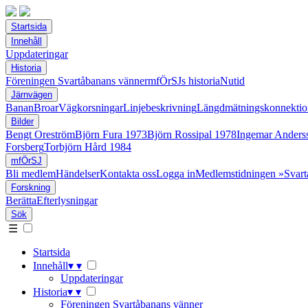
Startsida
Innehåll
Uppdateringar
Historia
Föreningen Svartåbanans vänner
mfÖrSJs historia
Nutid
Järnvägen
Banan
Broar
Vägkorsningar
Linjebeskrivning
Längdmätningskonnektio
Bilder
Bengt Oreström
Björn Fura 1973
Björn Rossipal 1978
Ingemar Anders
Forsberg
Torbjörn Hård 1984
mfÖrSJ
Bli medlem
Händelser
Kontakta oss
Logga in
Medlemstidningen »Svart
Forskning
Berätta
Efterlysningar
Sök
☰
Startsida
Innehåll
▾
▾
Uppdateringar
Historia
▾
▾
Föreningen Svartåbanans vänner