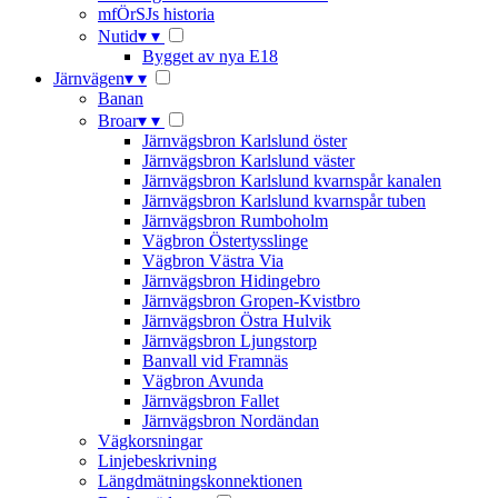
mfÖrSJs historia
Nutid
▾
▾
Bygget av nya E18
Järnvägen
▾
▾
Banan
Broar
▾
▾
Järnvägsbron Karlslund öster
Järnvägsbron Karlslund väster
Järnvägsbron Karlslund kvarnspår kanalen
Järnvägsbron Karlslund kvarnspår tuben
Järnvägsbron Rumboholm
Vägbron Östertysslinge
Vägbron Västra Via
Järnvägsbron Hidingebro
Järnvägsbron Gropen-Kvistbro
Järnvägsbron Östra Hulvik
Järnvägsbron Ljungstorp
Banvall vid Framnäs
Vägbron Avunda
Järnvägsbron Fallet
Järnvägsbron Nordändan
Vägkorsningar
Linjebeskrivning
Längdmätningskonnektionen