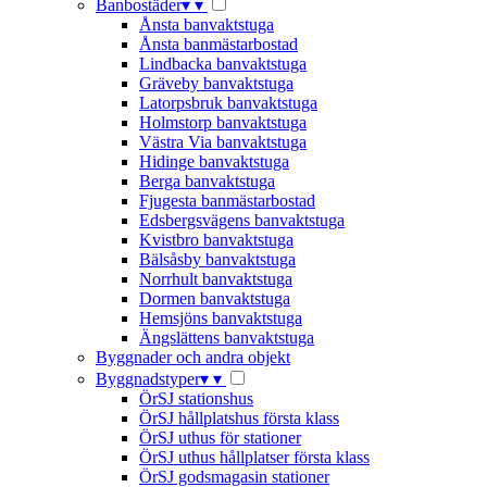
Banbostäder
▾
▾
Ånsta banvaktstuga
Ånsta banmästarbostad
Lindbacka banvaktstuga
Gräveby banvaktstuga
Latorpsbruk banvaktstuga
Holmstorp banvaktstuga
Västra Via banvaktstuga
Hidinge banvaktstuga
Berga banvaktstuga
Fjugesta banmästarbostad
Edsbergsvägens banvaktstuga
Kvistbro banvaktstuga
Bälsåsby banvaktstuga
Norrhult banvaktstuga
Dormen banvaktstuga
Hemsjöns banvaktstuga
Ängslättens banvaktstuga
Byggnader och andra objekt
Byggnadstyper
▾
▾
ÖrSJ stationshus
ÖrSJ hållplatshus första klass
ÖrSJ uthus för stationer
ÖrSJ uthus hållplatser första klass
ÖrSJ godsmagasin stationer