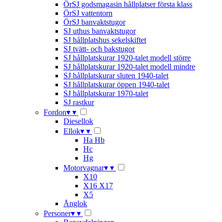
ÖrSJ godsmagasin hållplatser första klass
ÖrSJ vattentorn
ÖrSJ banvaktstugor
SJ uthus banvaktstugor
SJ hållplatshus sekelskiftet
SJ tvätt- och bakstugor
SJ hållplatskurar 1920-talet modell större
SJ hållplatskurar 1920-talet modell mindre
SJ hållplatskurar sluten 1940-talet
SJ hållplatskurar öppen 1940-talet
SJ hållplatskurar 1970-talet
SJ rastkur
Fordon
▾
▾
Diesellok
Ellok
▾
▾
Ha Hb
Hc
Hg
Motorvagnar
▾
▾
X10
X16 X17
X5
Ånglok
Personer
▾
▾