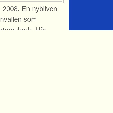
l 2008. En nybliven
anvallen som
atorpsbruk. Här
atsen fanns några
g: Rasmus Axelsson