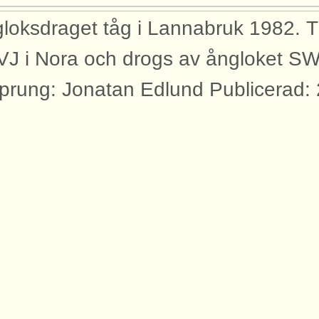
loksdraget tåg i Lannabruk 1982. T
J i Nora och drogs av ångloket S
prung: Jonatan Edlund Publicerad:
yggnader
bilden syns dessa byggnader med an
rtåbanan.
ttform Lannabruk
dor