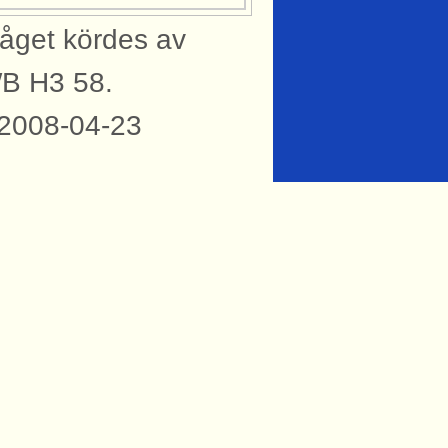
åget kördes av
WB H3 58.
 2008-04-23
knytning till