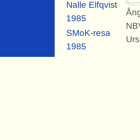
Nalle Elfqvist
Ång
1985
NBV
SMoK-resa
Urs
1985
SMoK-resa
B
2007
På 
Anders
Sva
Forsberg
pla
Torbjörn Hård
1984
Si