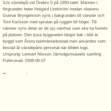
SJs växtdepå vid Örebro S på 1950-talet. Mannen i
förgrunden heter Holgard Lindström medan »basen«
Gunnar Bryngelsson syns i bakgrunden till vänster och
Tore Karlsson med sprutan på ryggen till höger. Till
vänster syns delar av de sju växthus som ska ha funnits
på platsen. Den ljusa byggnaden längst bak i bild är
byggd som Ånsta banmästarbostad men användes som
bostad åt växtdepåns personal när bilden togs.
Ursprung: Lennart Nilsson Järnvägsmuseets samling
Publicerad: 2008-06-07
Byggnader
På bilden syns dessa byggnader med anknytning till
Svartåbanan.
banmästarbostad Ånsta banmästarbostad
Sidor