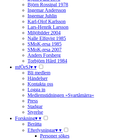
Björn Rossipal 1978
Ingemar Andersson
Ingemar Juhlin
Karl-Olof Karlsson
Lars-Henrik Larsson
Miljöbilder 2004
Nalle Elfqvist 1985
SMoK-resa 1985
SMoK-resa 2007
Anders Forsberg
Torbjörn Hård 1984
mfÖrSJ
▾
▾
Bli medlem
Händelser
Kontakta oss
Logga in
Medlemstidningen »Svartåmärra«
Press
Stadgar
Styrelse
Forskning
▾
▾
Berätta
Efterlysningar
▾
▾
Personer sökes