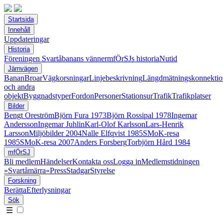
Startsida
Innehåll
Uppdateringar
Historia
Föreningen Svartåbanans vänner
mfÖrSJs historia
Nutid
Järnvägen
Banan
Broar
Vägkorsningar
Linjebeskrivning
Längdmätningskonnektio
och andra
objekt
Byggnadstyper
Fordon
Personer
Stationsur
Trafik
Trafikplatser
Bilder
Bengt Oreström
Björn Fura 1973
Björn Rossipal 1978
Ingemar
Andersson
Ingemar Juhlin
Karl-Olof Karlsson
Lars-Henrik
Larsson
Miljöbilder 2004
Nalle Elfqvist 1985
SMoK-resa
1985
SMoK-resa 2007
Anders Forsberg
Torbjörn Hård 1984
mfÖrSJ
Bli medlem
Händelser
Kontakta oss
Logga in
Medlemstidningen
»Svartåmärra«
Press
Stadgar
Styrelse
Forskning
Berätta
Efterlysningar
Sök
☰