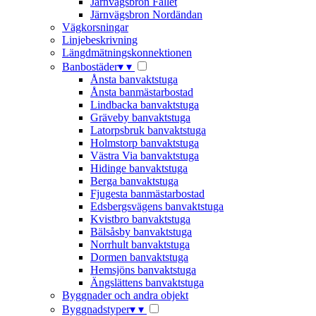
Järnvägsbron Fallet
Järnvägsbron Nordändan
Vägkorsningar
Linjebeskrivning
Längdmätningskonnektionen
Banbostäder
▾
▾
Ånsta banvaktstuga
Ånsta banmästarbostad
Lindbacka banvaktstuga
Gräveby banvaktstuga
Latorpsbruk banvaktstuga
Holmstorp banvaktstuga
Västra Via banvaktstuga
Hidinge banvaktstuga
Berga banvaktstuga
Fjugesta banmästarbostad
Edsbergsvägens banvaktstuga
Kvistbro banvaktstuga
Bälsåsby banvaktstuga
Norrhult banvaktstuga
Dormen banvaktstuga
Hemsjöns banvaktstuga
Ängslättens banvaktstuga
Byggnader och andra objekt
Byggnadstyper
▾
▾