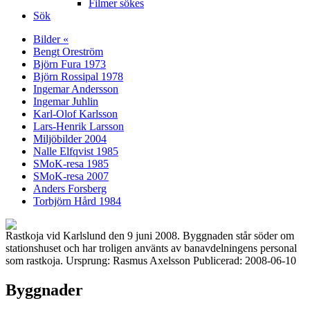
Filmer sökes
Sök
Bilder «
Bengt Oreström
Björn Fura 1973
Björn Rossipal 1978
Ingemar Andersson
Ingemar Juhlin
Karl-Olof Karlsson
Lars-Henrik Larsson
Miljöbilder 2004
Nalle Elfqvist 1985
SMoK-resa 1985
SMoK-resa 2007
Anders Forsberg
Torbjörn Hård 1984
Rastkoja vid Karlslund den 9 juni 2008. Byggnaden står söder om
stationshuset och har troligen använts av banavdelningens personal
som rastkoja. Ursprung: Rasmus Axelsson Publicerad: 2008-06-10
Byggnader