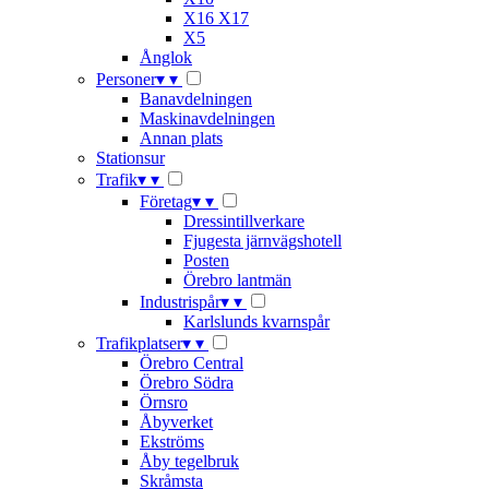
X16 X17
X5
Ånglok
Personer
▾
▾
Banavdelningen
Maskinavdelningen
Annan plats
Stationsur
Trafik
▾
▾
Företag
▾
▾
Dressintillverkare
Fjugesta järnvägshotell
Posten
Örebro lantmän
Industrispår
▾
▾
Karlslunds kvarnspår
Trafikplatser
▾
▾
Örebro Central
Örebro Södra
Örnsro
Åbyverket
Ekströms
Åby tegelbruk
Skråmsta