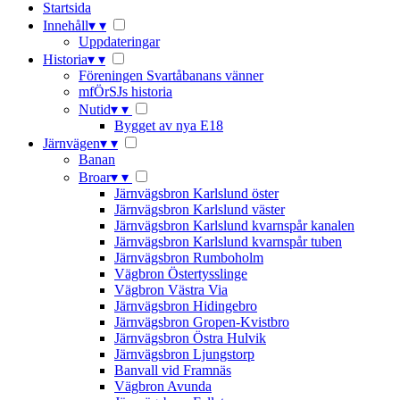
Startsida
Innehåll
▾
▾
Uppdateringar
Historia
▾
▾
Föreningen Svartåbanans vänner
mfÖrSJs historia
Nutid
▾
▾
Bygget av nya E18
Järnvägen
▾
▾
Banan
Broar
▾
▾
Järnvägsbron Karlslund öster
Järnvägsbron Karlslund väster
Järnvägsbron Karlslund kvarnspår kanalen
Järnvägsbron Karlslund kvarnspår tuben
Järnvägsbron Rumboholm
Vägbron Östertysslinge
Vägbron Västra Via
Järnvägsbron Hidingebro
Järnvägsbron Gropen-Kvistbro
Järnvägsbron Östra Hulvik
Järnvägsbron Ljungstorp
Banvall vid Framnäs
Vägbron Avunda