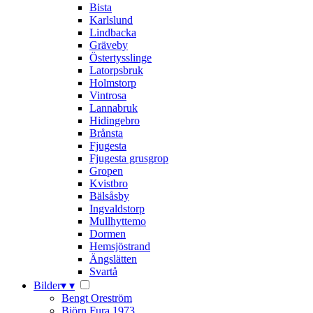
Bista
Karlslund
Lindbacka
Gräveby
Östertysslinge
Latorpsbruk
Holmstorp
Vintrosa
Lannabruk
Hidingebro
Brånsta
Fjugesta
Fjugesta grusgrop
Gropen
Kvistbro
Bälsåsby
Ingvaldstorp
Mullhyttemo
Dormen
Hemsjöstrand
Ängslätten
Svartå
Bilder
▾
▾
Bengt Oreström
Björn Fura 1973