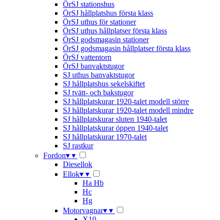
ÖrSJ stationshus
ÖrSJ hållplatshus första klass
ÖrSJ uthus för stationer
ÖrSJ uthus hållplatser första klass
ÖrSJ godsmagasin stationer
ÖrSJ godsmagasin hållplatser första klass
ÖrSJ vattentorn
ÖrSJ banvaktstugor
SJ uthus banvaktstugor
SJ hållplatshus sekelskiftet
SJ tvätt- och bakstugor
SJ hållplatskurar 1920-talet modell större
SJ hållplatskurar 1920-talet modell mindre
SJ hållplatskurar sluten 1940-talet
SJ hållplatskurar öppen 1940-talet
SJ hållplatskurar 1970-talet
SJ rastkur
Fordon
▾
▾
Diesellok
Ellok
▾
▾
Ha Hb
Hc
Hg
Motorvagnar
▾
▾
X10