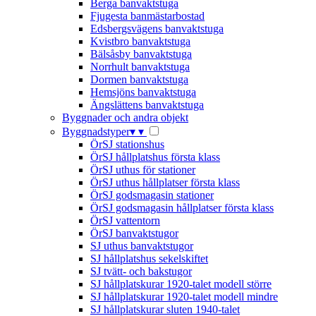
Berga banvaktstuga
Fjugesta banmästarbostad
Edsbergsvägens banvaktstuga
Kvistbro banvaktstuga
Bälsåsby banvaktstuga
Norrhult banvaktstuga
Dormen banvaktstuga
Hemsjöns banvaktstuga
Ängslättens banvaktstuga
Byggnader och andra objekt
Byggnadstyper
▾
▾
ÖrSJ stationshus
ÖrSJ hållplatshus första klass
ÖrSJ uthus för stationer
ÖrSJ uthus hållplatser första klass
ÖrSJ godsmagasin stationer
ÖrSJ godsmagasin hållplatser första klass
ÖrSJ vattentorn
ÖrSJ banvaktstugor
SJ uthus banvaktstugor
SJ hållplatshus sekelskiftet
SJ tvätt- och bakstugor
SJ hållplatskurar 1920-talet modell större
SJ hållplatskurar 1920-talet modell mindre
SJ hållplatskurar sluten 1940-talet