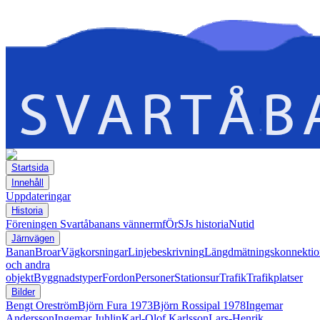
Startsida
Innehåll
Uppdateringar
Historia
Föreningen Svartåbanans vänner
mfÖrSJs historia
Nutid
Järnvägen
Banan
Broar
Vägkorsningar
Linjebeskrivning
Längdmätningskonnektio
och andra
objekt
Byggnadstyper
Fordon
Personer
Stationsur
Trafik
Trafikplatser
Bilder
Bengt Oreström
Björn Fura 1973
Björn Rossipal 1978
Ingemar
Andersson
Ingemar Juhlin
Karl-Olof Karlsson
Lars-Henrik