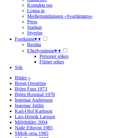
Kontakta oss
Logga in
Medlemstidningen »Svartåmärra«
Press
Stadgar
Styrelse
Forskning
▾
▾
Berätta
Efterlysningar
▾
▾
Personer sökes
Filmer sökes
Sök
Bilder «
Bengt Oreström
Björn Fura 1973
Björn Rossipal 1978
Ingemar Andersson
Ingemar Juhlin
Karl-Olof Karlsson
Lars-Henrik Larsson
Miljöbilder 2004
Nalle Elfqvist 1985
SMoK-resa 1985