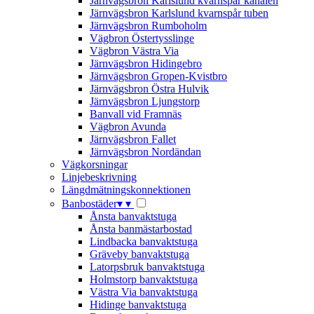
Järnvägsbron Karlslund kvarnspår kanalen
Järnvägsbron Karlslund kvarnspår tuben
Järnvägsbron Rumboholm
Vägbron Östertysslinge
Vägbron Västra Via
Järnvägsbron Hidingebro
Järnvägsbron Gropen-Kvistbro
Järnvägsbron Östra Hulvik
Järnvägsbron Ljungstorp
Banvall vid Framnäs
Vägbron Avunda
Järnvägsbron Fallet
Järnvägsbron Nordändan
Vägkorsningar
Linjebeskrivning
Längdmätningskonnektionen
Banbostäder
▾
▾
Ånsta banvaktstuga
Ånsta banmästarbostad
Lindbacka banvaktstuga
Gräveby banvaktstuga
Latorpsbruk banvaktstuga
Holmstorp banvaktstuga
Västra Via banvaktstuga
Hidinge banvaktstuga