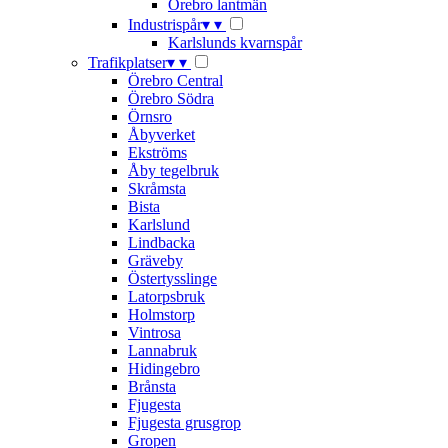
Örebro lantmän
Industrispår
▾
▾
Karlslunds kvarnspår
Trafikplatser
▾
▾
Örebro Central
Örebro Södra
Örnsro
Åbyverket
Ekströms
Åby tegelbruk
Skråmsta
Bista
Karlslund
Lindbacka
Gräveby
Östertysslinge
Latorpsbruk
Holmstorp
Vintrosa
Lannabruk
Hidingebro
Brånsta
Fjugesta
Fjugesta grusgrop
Gropen