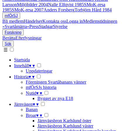
Larsson
Miljöbilder 2004
Nalle Elfqvist 1985
SMoK-resa
1985
SMoK-resa 2007
Anders Forsberg
Torbjörn Hård 1984
mfÖrSJ
Bli medlem
Händelser
Kontakta oss
Logga in
Medlemstidningen
»Svartåmärra«
Press
Stadgar
Styrelse
Forskning
Berätta
Efterlysningar
Sök
☰
Startsida
Innehåll
▾
▾
Uppdateringar
Historia
▾
▾
Föreningen Svartåbanans vänner
mfÖrSJs historia
Nutid
▾
▾
Bygget av nya E18
Järnvägen
▾
▾
Banan
Broar
▾
▾
Järnvägsbron Karlslund öster
Järnvägsbron Karlslund väster