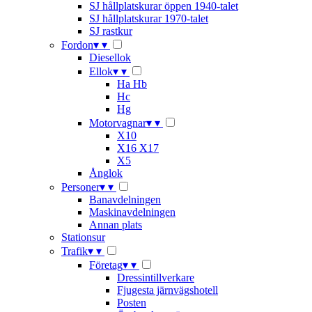
SJ hållplatskurar öppen 1940-talet
SJ hållplatskurar 1970-talet
SJ rastkur
Fordon
▾
▾
Diesellok
Ellok
▾
▾
Ha Hb
Hc
Hg
Motorvagnar
▾
▾
X10
X16 X17
X5
Ånglok
Personer
▾
▾
Banavdelningen
Maskinavdelningen
Annan plats
Stationsur
Trafik
▾
▾
Företag
▾
▾
Dressintillverkare
Fjugesta järnvägshotell
Posten