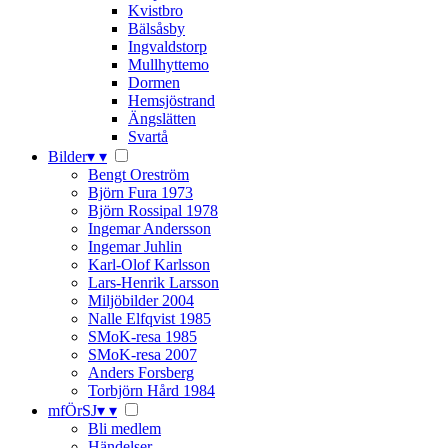
Kvistbro
Bälsåsby
Ingvaldstorp
Mullhyttemo
Dormen
Hemsjöstrand
Ängslätten
Svartå
Bilder
▾
▾
Bengt Oreström
Björn Fura 1973
Björn Rossipal 1978
Ingemar Andersson
Ingemar Juhlin
Karl-Olof Karlsson
Lars-Henrik Larsson
Miljöbilder 2004
Nalle Elfqvist 1985
SMoK-resa 1985
SMoK-resa 2007
Anders Forsberg
Torbjörn Hård 1984
mfÖrSJ
▾
▾
Bli medlem
Händelser