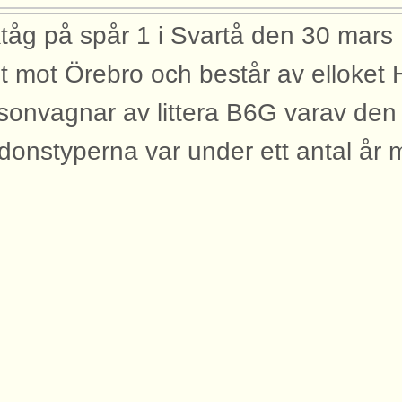
tåg på spår 1 i Svartå den 30 mars
t mot Örebro och består av elloket H
sonvagnar av littera B6G varav de
donstyperna var under ett antal år 
rtåbanan. Ursprung: Christer Göran
8-11-16
dor
den finns med på dessa sidor.
rdon