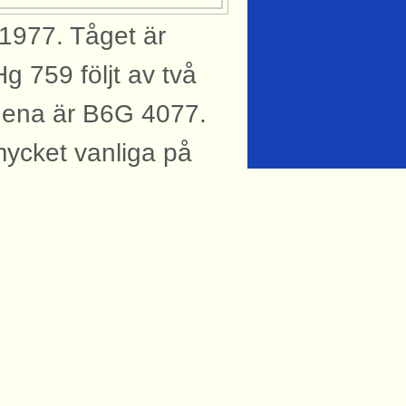
 1977. Tåget är
g 759 följt av två
n ena är B6G 4077.
mycket vanliga på
sson Publicerad: