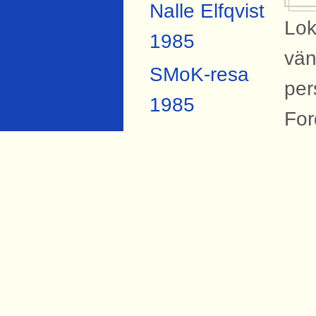
Nalle Elfqvist
Lok
1985
vän
SMoK-resa
per
1985
For
SMoK-resa
Sva
2007
200
Anders
Forsberg
Si
Torbjörn Hård
Bil
1984
Fo