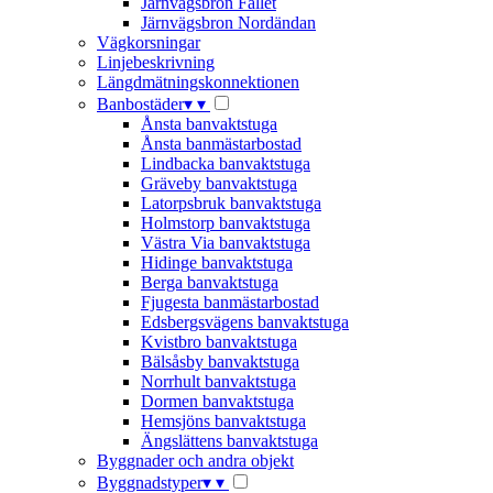
Järnvägsbron Fallet
Järnvägsbron Nordändan
Vägkorsningar
Linjebeskrivning
Längdmätningskonnektionen
Banbostäder
▾
▾
Ånsta banvaktstuga
Ånsta banmästarbostad
Lindbacka banvaktstuga
Gräveby banvaktstuga
Latorpsbruk banvaktstuga
Holmstorp banvaktstuga
Västra Via banvaktstuga
Hidinge banvaktstuga
Berga banvaktstuga
Fjugesta banmästarbostad
Edsbergsvägens banvaktstuga
Kvistbro banvaktstuga
Bälsåsby banvaktstuga
Norrhult banvaktstuga
Dormen banvaktstuga
Hemsjöns banvaktstuga
Ängslättens banvaktstuga
Byggnader och andra objekt
Byggnadstyper
▾
▾