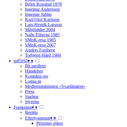
Björn Rossipal 1978
Ingemar Andersson
Ingemar Juhlin
Karl-Olof Karlsson
Lars-Henrik Larsson
Miljöbilder 2004
Nalle Elfqvist 1985
SMoK-resa 1985
SMoK-resa 2007
Anders Forsberg
Torbjörn Hård 1984
mfÖrSJ
▾
▾
Bli medlem
Händelser
Kontakta oss
Logga in
Medlemstidningen »Svartåmärra«
Press
Stadgar
Styrelse
Forskning
▾
▾
Berätta
Efterlysningar
▾
▾
Personer sökes