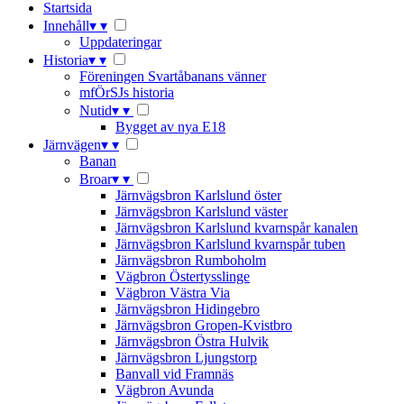
Startsida
Innehåll
▾
▾
Uppdateringar
Historia
▾
▾
Föreningen Svartåbanans vänner
mfÖrSJs historia
Nutid
▾
▾
Bygget av nya E18
Järnvägen
▾
▾
Banan
Broar
▾
▾
Järnvägsbron Karlslund öster
Järnvägsbron Karlslund väster
Järnvägsbron Karlslund kvarnspår kanalen
Järnvägsbron Karlslund kvarnspår tuben
Järnvägsbron Rumboholm
Vägbron Östertysslinge
Vägbron Västra Via
Järnvägsbron Hidingebro
Järnvägsbron Gropen-Kvistbro
Järnvägsbron Östra Hulvik
Järnvägsbron Ljungstorp
Banvall vid Framnäs
Vägbron Avunda