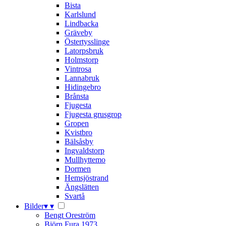
Bista
Karlslund
Lindbacka
Gräveby
Östertysslinge
Latorpsbruk
Holmstorp
Vintrosa
Lannabruk
Hidingebro
Brånsta
Fjugesta
Fjugesta grusgrop
Gropen
Kvistbro
Bälsåsby
Ingvaldstorp
Mullhyttemo
Dormen
Hemsjöstrand
Ängslätten
Svartå
Bilder
▾
▾
Bengt Oreström
Björn Fura 1973