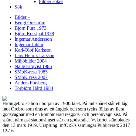
Filmer sökes
Sök
Bilder «
Bengt Oreström
Björn Fura 1973
Björn Rossipal 1978
Ingemar Andersson
Ingemar Juhlin
Karl-Olof Karlsson
Lars-Henrik Larsson
Miljöbilder 2004
Nalle Elfqvist 1985
SMoK-resa 1985
SMoK-resa 2007
Anders Forsberg
Torbjörn Hård 1984
Hidingebro station i början av 1900-talet. På mittspåret står ett tåg
mot Örebro som dras av ett ånglok och som tycks följas av flera
godsvagnar med en kombinerad resgods- och personvagn sist. På
spåret närmast stationshuset står en godstralla. Vykortet stämplades
den 13 mars 1919. Ursprung: mfÖrSJs samlingar Publicerad: 2017-
12-16