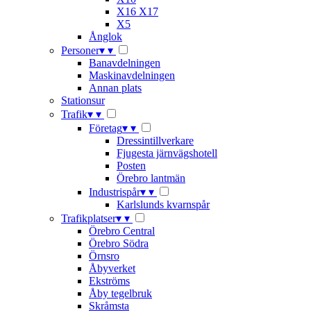
X16 X17
X5
Ånglok
Personer
▾
▾
Banavdelningen
Maskinavdelningen
Annan plats
Stationsur
Trafik
▾
▾
Företag
▾
▾
Dressintillverkare
Fjugesta järnvägshotell
Posten
Örebro lantmän
Industrispår
▾
▾
Karlslunds kvarnspår
Trafikplatser
▾
▾
Örebro Central
Örebro Södra
Örnsro
Åbyverket
Ekströms
Åby tegelbruk
Skråmsta