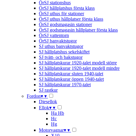
ÖrSJ stationshus
ÖrSJ hållplatshus första klass
ÖrSJ uthus för stationer
ÖrSJ uthus hållplatser första klass
ÖrSJ godsmagasin stationer
ÖrSJ godsmagasin hållplatser första klass
ÖrSJ vattentorn
ÖrSJ banvaktstugor
SJ uthus banvaktstugor
SJ hållplatshus sekelskiftet
SJ tvätt- och bakstugor
SJ hållplatskurar 1920-talet modell större
SJ hållplatskurar 1920-talet modell mindre
SJ hållplatskurar sluten 1940-talet
SJ hållplatskurar öppen 1940-talet
SJ hållplatskurar 1970-talet
SJ rastkur
Fordon
▾
▾
Diesellok
Ellok
▾
▾
Ha Hb
Hc
Hg
Motorvagnar
▾
▾
X10