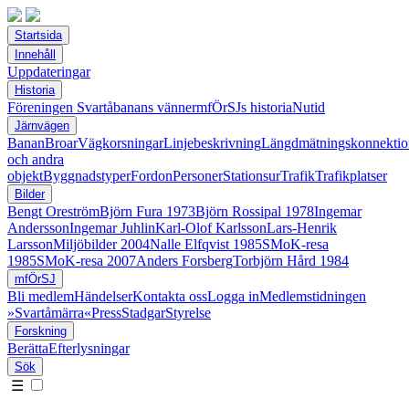
Startsida
Innehåll
Uppdateringar
Historia
Föreningen Svartåbanans vänner
mfÖrSJs historia
Nutid
Järnvägen
Banan
Broar
Vägkorsningar
Linjebeskrivning
Längdmätningskonnektio
och andra
objekt
Byggnadstyper
Fordon
Personer
Stationsur
Trafik
Trafikplatser
Bilder
Bengt Oreström
Björn Fura 1973
Björn Rossipal 1978
Ingemar
Andersson
Ingemar Juhlin
Karl-Olof Karlsson
Lars-Henrik
Larsson
Miljöbilder 2004
Nalle Elfqvist 1985
SMoK-resa
1985
SMoK-resa 2007
Anders Forsberg
Torbjörn Hård 1984
mfÖrSJ
Bli medlem
Händelser
Kontakta oss
Logga in
Medlemstidningen
»Svartåmärra«
Press
Stadgar
Styrelse
Forskning
Berätta
Efterlysningar
Sök
☰