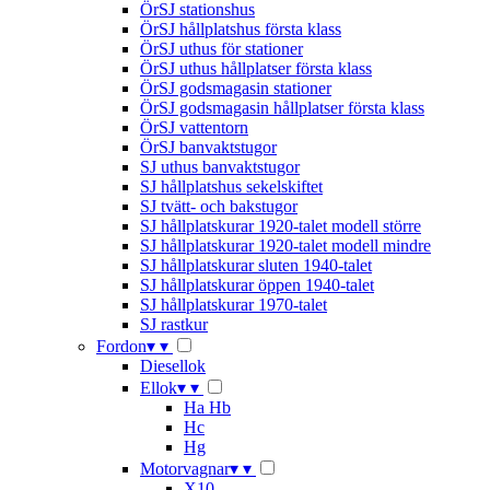
ÖrSJ stationshus
ÖrSJ hållplatshus första klass
ÖrSJ uthus för stationer
ÖrSJ uthus hållplatser första klass
ÖrSJ godsmagasin stationer
ÖrSJ godsmagasin hållplatser första klass
ÖrSJ vattentorn
ÖrSJ banvaktstugor
SJ uthus banvaktstugor
SJ hållplatshus sekelskiftet
SJ tvätt- och bakstugor
SJ hållplatskurar 1920-talet modell större
SJ hållplatskurar 1920-talet modell mindre
SJ hållplatskurar sluten 1940-talet
SJ hållplatskurar öppen 1940-talet
SJ hållplatskurar 1970-talet
SJ rastkur
Fordon
▾
▾
Diesellok
Ellok
▾
▾
Ha Hb
Hc
Hg
Motorvagnar
▾
▾
X10