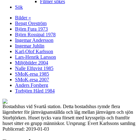
Filmer sökes
Sök
Bilder «
Bengt Oreström
Björn Fura 1973
Björn Rossipal 1978
Ingemar Andersson
Ingemar Juhlin
Karl-Olof Karlsson
Lars-Henrik Larsson
Miljöbilder 2004
Nalle Elfqvist 1985
SMoK-resa 1985
SMoK-resa 2007
Anders Forsberg
Torbjörn Hård 1984
Bostadshus vid Svartå station. Detta bostadshus rymde flera
lägenheter för järnvägsanställda och låg mellan järnvägen och sjön
Storbjörken. Huset tycks vara försett med krysspröjs och framför
huset sitter en grupp människor. Ursprung: Evert Karlssons samling
Publicerad: 2019-01-03