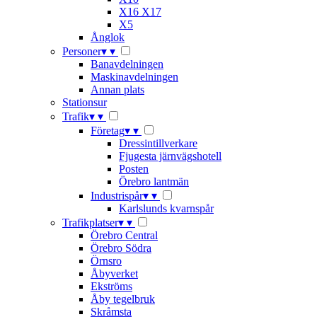
X16 X17
X5
Ånglok
Personer
▾
▾
Banavdelningen
Maskinavdelningen
Annan plats
Stationsur
Trafik
▾
▾
Företag
▾
▾
Dressintillverkare
Fjugesta järnvägshotell
Posten
Örebro lantmän
Industrispår
▾
▾
Karlslunds kvarnspår
Trafikplatser
▾
▾
Örebro Central
Örebro Södra
Örnsro
Åbyverket
Ekströms
Åby tegelbruk
Skråmsta