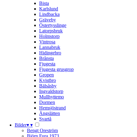
Bista
Karlslund
Lindbacka
Gräveby
Östertysslinge
Latorpsbruk
Holmstorp
Vintrosa
Lannabruk
Hidingebro
Brånsta
Fjugesta
Fjugesta grusgrop
Gropen
Kvistbro
Bälsåsby
Ingvaldstorp
Mullhyttemo
Dormen
Hemsjöstrand
Ängslätten
Svartå
Bilder
▾
▾
Bengt Oreström
Björn Fura 1973