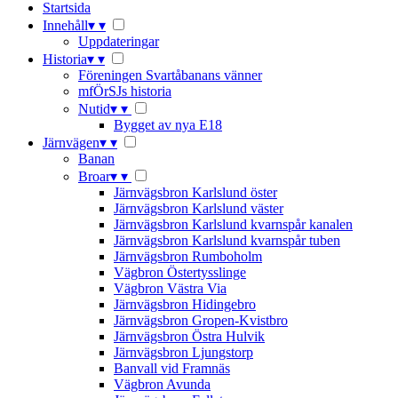
Startsida
Innehåll
▾
▾
Uppdateringar
Historia
▾
▾
Föreningen Svartåbanans vänner
mfÖrSJs historia
Nutid
▾
▾
Bygget av nya E18
Järnvägen
▾
▾
Banan
Broar
▾
▾
Järnvägsbron Karlslund öster
Järnvägsbron Karlslund väster
Järnvägsbron Karlslund kvarnspår kanalen
Järnvägsbron Karlslund kvarnspår tuben
Järnvägsbron Rumboholm
Vägbron Östertysslinge
Vägbron Västra Via
Järnvägsbron Hidingebro
Järnvägsbron Gropen-Kvistbro
Järnvägsbron Östra Hulvik
Järnvägsbron Ljungstorp
Banvall vid Framnäs
Vägbron Avunda