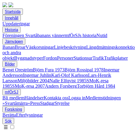
Startsida
Innehåll
Uppdateringar
Historia
Föreningen Svartåbanans vänner
mfÖrSJs historia
Nutid
Järnvägen
Banan
Broar
Vägkorsningar
Linjebeskrivning
Längdmätningskonnektio
och andra
objekt
Byggnadstyper
Fordon
Personer
Stationsur
Trafik
Trafikplatser
Bilder
Bengt Oreström
Björn Fura 1973
Björn Rossipal 1978
Ingemar
Andersson
Ingemar Juhlin
Karl-Olof Karlsson
Lars-Henrik
Larsson
Miljöbilder 2004
Nalle Elfqvist 1985
SMoK-resa
1985
SMoK-resa 2007
Anders Forsberg
Torbjörn Hård 1984
mfÖrSJ
Bli medlem
Händelser
Kontakta oss
Logga in
Medlemstidningen
»Svartåmärra«
Press
Stadgar
Styrelse
Forskning
Berätta
Efterlysningar
Sök
☰