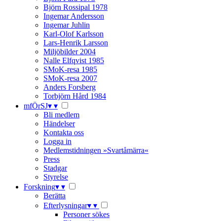
Björn Rossipal 1978
Ingemar Andersson
Ingemar Juhlin
Karl-Olof Karlsson
Lars-Henrik Larsson
Miljöbilder 2004
Nalle Elfqvist 1985
SMoK-resa 1985
SMoK-resa 2007
Anders Forsberg
Torbjörn Hård 1984
mfÖrSJ
▾
▾
Bli medlem
Händelser
Kontakta oss
Logga in
Medlemstidningen »Svartåmärra«
Press
Stadgar
Styrelse
Forskning
▾
▾
Berätta
Efterlysningar
▾
▾
Personer sökes