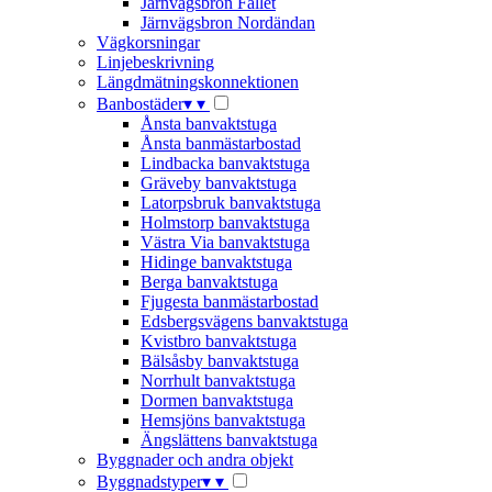
Järnvägsbron Fallet
Järnvägsbron Nordändan
Vägkorsningar
Linjebeskrivning
Längdmätningskonnektionen
Banbostäder
▾
▾
Ånsta banvaktstuga
Ånsta banmästarbostad
Lindbacka banvaktstuga
Gräveby banvaktstuga
Latorpsbruk banvaktstuga
Holmstorp banvaktstuga
Västra Via banvaktstuga
Hidinge banvaktstuga
Berga banvaktstuga
Fjugesta banmästarbostad
Edsbergsvägens banvaktstuga
Kvistbro banvaktstuga
Bälsåsby banvaktstuga
Norrhult banvaktstuga
Dormen banvaktstuga
Hemsjöns banvaktstuga
Ängslättens banvaktstuga
Byggnader och andra objekt
Byggnadstyper
▾
▾