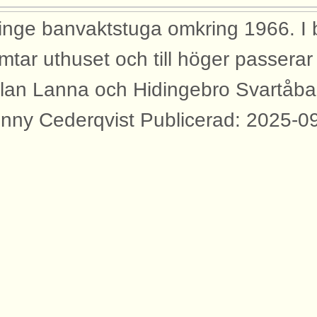
inge banvaktstuga omkring 1966. I
mtar uthuset och till höger passera
lan Lanna och Hidingebro Svartåba
nny Cederqvist Publicerad: 2025-0
yggnader
bilden syns dessa byggnader med an
rtåbanan.
vaktstuga Hidinge banvaktstuga