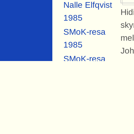
Nalle Elfqvist
Hid
1985
sky
SMoK-resa
mel
1985
Joh
SMoK-resa
2007
B
Anders
På 
Forsberg
Sva
Torbjörn Hård
ban
1984