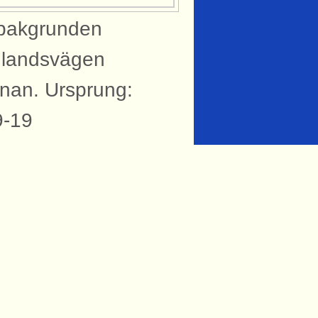
 bakgrunden
r landsvägen
nan. Ursprung:
9-19
knytning till