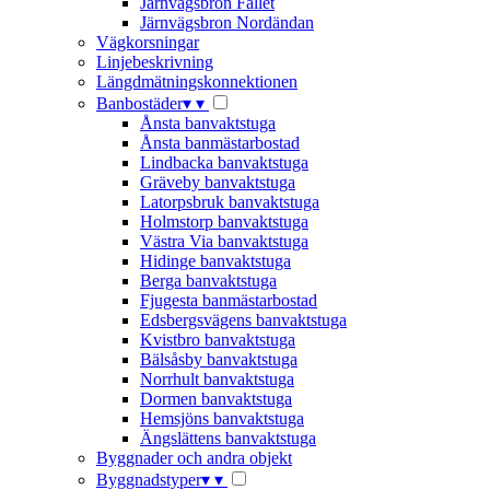
Järnvägsbron Fallet
Järnvägsbron Nordändan
Vägkorsningar
Linjebeskrivning
Längdmätningskonnektionen
Banbostäder
▾
▾
Ånsta banvaktstuga
Ånsta banmästarbostad
Lindbacka banvaktstuga
Gräveby banvaktstuga
Latorpsbruk banvaktstuga
Holmstorp banvaktstuga
Västra Via banvaktstuga
Hidinge banvaktstuga
Berga banvaktstuga
Fjugesta banmästarbostad
Edsbergsvägens banvaktstuga
Kvistbro banvaktstuga
Bälsåsby banvaktstuga
Norrhult banvaktstuga
Dormen banvaktstuga
Hemsjöns banvaktstuga
Ängslättens banvaktstuga
Byggnader och andra objekt
Byggnadstyper
▾
▾