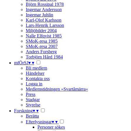
Björn Rossipal 1978
Ingemar Andersson
Ingemar Juhlin
Karl-Olof Karlsson
Lars-Henrik Larsson
Miljöbilder 2004
Nalle Elfqvist 1985
SMoK-resa 1985
SMoK-resa 2007
Anders Forsberg
Torbjörn Hård 1984
mfÖrSJ
▾
▾
Bli medlem
Händelser
Kontakta oss
Logga in
Medlemstidningen »Svartåmärra«
Press
Stadgar
Styrelse
Forskning
▾
▾
Berätta
Efterlysningar
▾
▾
Personer sökes