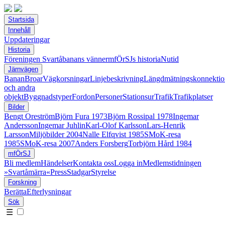
Startsida
Innehåll
Uppdateringar
Historia
Föreningen Svartåbanans vänner
mfÖrSJs historia
Nutid
Järnvägen
Banan
Broar
Vägkorsningar
Linjebeskrivning
Längdmätningskonnektio
och andra
objekt
Byggnadstyper
Fordon
Personer
Stationsur
Trafik
Trafikplatser
Bilder
Bengt Oreström
Björn Fura 1973
Björn Rossipal 1978
Ingemar
Andersson
Ingemar Juhlin
Karl-Olof Karlsson
Lars-Henrik
Larsson
Miljöbilder 2004
Nalle Elfqvist 1985
SMoK-resa
1985
SMoK-resa 2007
Anders Forsberg
Torbjörn Hård 1984
mfÖrSJ
Bli medlem
Händelser
Kontakta oss
Logga in
Medlemstidningen
»Svartåmärra«
Press
Stadgar
Styrelse
Forskning
Berätta
Efterlysningar
Sök
☰