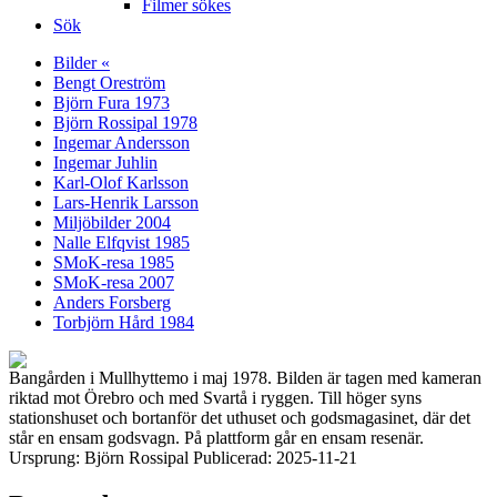
Filmer sökes
Sök
Bilder «
Bengt Oreström
Björn Fura 1973
Björn Rossipal 1978
Ingemar Andersson
Ingemar Juhlin
Karl-Olof Karlsson
Lars-Henrik Larsson
Miljöbilder 2004
Nalle Elfqvist 1985
SMoK-resa 1985
SMoK-resa 2007
Anders Forsberg
Torbjörn Hård 1984
Bangården i Mullhyttemo i maj 1978. Bilden är tagen med kameran
riktad mot Örebro och med Svartå i ryggen. Till höger syns
stationshuset och bortanför det uthuset och godsmagasinet, där det
står en ensam godsvagn. På plattform går en ensam resenär.
Ursprung: Björn Rossipal Publicerad: 2025-11-21