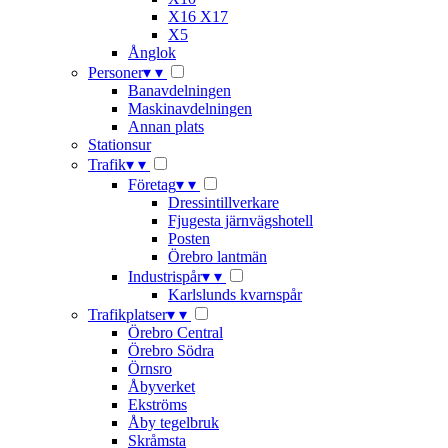
X16 X17
X5
Ånglok
Personer
▾
▾
Banavdelningen
Maskinavdelningen
Annan plats
Stationsur
Trafik
▾
▾
Företag
▾
▾
Dressintillverkare
Fjugesta järnvägshotell
Posten
Örebro lantmän
Industrispår
▾
▾
Karlslunds kvarnspår
Trafikplatser
▾
▾
Örebro Central
Örebro Södra
Örnsro
Åbyverket
Ekströms
Åby tegelbruk
Skråmsta