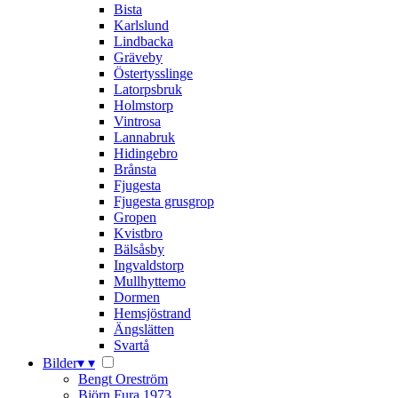
Bista
Karlslund
Lindbacka
Gräveby
Östertysslinge
Latorpsbruk
Holmstorp
Vintrosa
Lannabruk
Hidingebro
Brånsta
Fjugesta
Fjugesta grusgrop
Gropen
Kvistbro
Bälsåsby
Ingvaldstorp
Mullhyttemo
Dormen
Hemsjöstrand
Ängslätten
Svartå
Bilder
▾
▾
Bengt Oreström
Björn Fura 1973