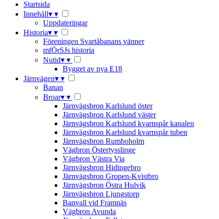
Startsida
Innehåll
▾
▾
Uppdateringar
Historia
▾
▾
Föreningen Svartåbanans vänner
mfÖrSJs historia
Nutid
▾
▾
Bygget av nya E18
Järnvägen
▾
▾
Banan
Broar
▾
▾
Järnvägsbron Karlslund öster
Järnvägsbron Karlslund väster
Järnvägsbron Karlslund kvarnspår kanalen
Järnvägsbron Karlslund kvarnspår tuben
Järnvägsbron Rumboholm
Vägbron Östertysslinge
Vägbron Västra Via
Järnvägsbron Hidingebro
Järnvägsbron Gropen-Kvistbro
Järnvägsbron Östra Hulvik
Järnvägsbron Ljungstorp
Banvall vid Framnäs
Vägbron Avunda