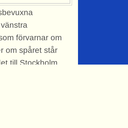
äsbevuxna
 vänstra
a som förvarnar om
ger om spåret står
t till Stockholm
cerad: 2025-11-22
knytning till