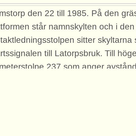
mstorp den 22 till 1985. På den gr
ttformen står namnskylten och i den
taktledningsstolpen sitter skyltarn
artssignalen till Latorpsbruk. Till hö
ometerstolpe 237 som anger avstånde
Ursprung: mfÖrSJs samlingar Publi
yggnader
bilden syns dessa byggnader med an