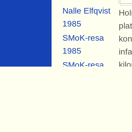
Nalle Elfqvist
Hol
1985
pla
SMoK-resa
kon
1985
inf
kil
SMoK-resa
C. 
2007
Anders
Forsberg
B
Torbjörn Hård
På 
1984