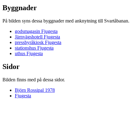
Byggnader
På bilden syns dessa byggnader med anknytning till Svartåbanan.
godsmagasin Fjugesta
Järnvägshotell Fjugesta
pressbyråkiosk Fjugesta
stationshus Fjugesta
uthus Fjugesta
Sidor
Bilden finns med på dessa sidor.
Björn Rossipal 1978
Fjugesta