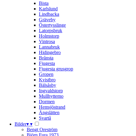
Bista
Karlslund
Lindbacka
Gräveby
Östertysslinge
Latorpsbruk
Holmstorp
Vintrosa
Lannabruk
Hidingebro
Brånsta
Fjugesta
Fjugesta grusgrop
Gropen
Kvistbro
Bälsåsby
Ingvaldstorp
Mullhyttemo
Dormen
Hemsjöstrand
Ängslätten
Svartå
Bilder
▾
▾
Bengt Oreström
Björn Fura 1973