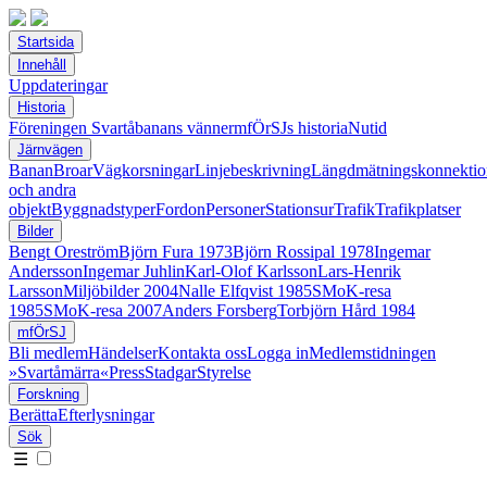
Startsida
Innehåll
Uppdateringar
Historia
Föreningen Svartåbanans vänner
mfÖrSJs historia
Nutid
Järnvägen
Banan
Broar
Vägkorsningar
Linjebeskrivning
Längdmätningskonnektio
och andra
objekt
Byggnadstyper
Fordon
Personer
Stationsur
Trafik
Trafikplatser
Bilder
Bengt Oreström
Björn Fura 1973
Björn Rossipal 1978
Ingemar
Andersson
Ingemar Juhlin
Karl-Olof Karlsson
Lars-Henrik
Larsson
Miljöbilder 2004
Nalle Elfqvist 1985
SMoK-resa
1985
SMoK-resa 2007
Anders Forsberg
Torbjörn Hård 1984
mfÖrSJ
Bli medlem
Händelser
Kontakta oss
Logga in
Medlemstidningen
»Svartåmärra«
Press
Stadgar
Styrelse
Forskning
Berätta
Efterlysningar
Sök
☰