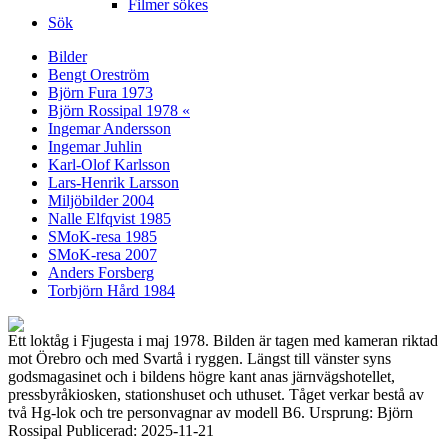
Filmer sökes
Sök
Bilder
Bengt Oreström
Björn Fura 1973
Björn Rossipal 1978 «
Ingemar Andersson
Ingemar Juhlin
Karl-Olof Karlsson
Lars-Henrik Larsson
Miljöbilder 2004
Nalle Elfqvist 1985
SMoK-resa 1985
SMoK-resa 2007
Anders Forsberg
Torbjörn Hård 1984
Ett loktåg i Fjugesta i maj 1978. Bilden är tagen med kameran riktad
mot Örebro och med Svartå i ryggen. Längst till vänster syns
godsmagasinet och i bildens högre kant anas järnvägshotellet,
pressbyråkiosken, stationshuset och uthuset. Tåget verkar bestå av
två Hg-lok och tre personvagnar av modell B6. Ursprung: Björn
Rossipal Publicerad: 2025-11-21