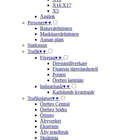
X16 X17
X5
Ånglok
Personer
▾
▾
Banavdelningen
Maskinavdelningen
Annan plats
Stationsur
Trafik
▾
▾
Företag
▾
▾
Dressintillverkare
Fjugesta järnvägshotell
Posten
Örebro lantmän
Industrispår
▾
▾
Karlslunds kvarnspår
Trafikplatser
▾
▾
Örebro Central
Örebro Södra
Örnsro
Åbyverket
Ekströms
Åby tegelbruk
Skråmsta