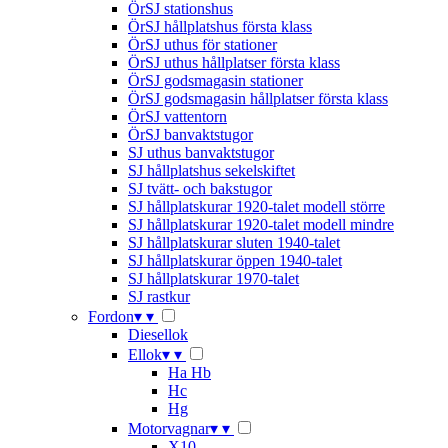
ÖrSJ stationshus
ÖrSJ hållplatshus första klass
ÖrSJ uthus för stationer
ÖrSJ uthus hållplatser första klass
ÖrSJ godsmagasin stationer
ÖrSJ godsmagasin hållplatser första klass
ÖrSJ vattentorn
ÖrSJ banvaktstugor
SJ uthus banvaktstugor
SJ hållplatshus sekelskiftet
SJ tvätt- och bakstugor
SJ hållplatskurar 1920-talet modell större
SJ hållplatskurar 1920-talet modell mindre
SJ hållplatskurar sluten 1940-talet
SJ hållplatskurar öppen 1940-talet
SJ hållplatskurar 1970-talet
SJ rastkur
Fordon
▾
▾
Diesellok
Ellok
▾
▾
Ha Hb
Hc
Hg
Motorvagnar
▾
▾
X10