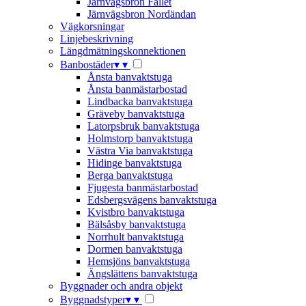
Järnvägsbron Fallet
Järnvägsbron Nordändan
Vägkorsningar
Linjebeskrivning
Längdmätningskonnektionen
Banbostäder
▾
▾
Ånsta banvaktstuga
Ånsta banmästarbostad
Lindbacka banvaktstuga
Gräveby banvaktstuga
Latorpsbruk banvaktstuga
Holmstorp banvaktstuga
Västra Via banvaktstuga
Hidinge banvaktstuga
Berga banvaktstuga
Fjugesta banmästarbostad
Edsbergsvägens banvaktstuga
Kvistbro banvaktstuga
Bälsåsby banvaktstuga
Norrhult banvaktstuga
Dormen banvaktstuga
Hemsjöns banvaktstuga
Ängslättens banvaktstuga
Byggnader och andra objekt
Byggnadstyper
▾
▾