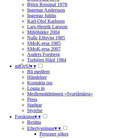
Björn Rossipal 1978
Ingemar Andersson
Ingemar Juhlin
Karl-Olof Karlsson
Lars-Henrik Larsson
Miljöbilder 2004
Nalle Elfqvist 1985
SMoK-resa 1985
SMoK-resa 2007
Anders Forsberg
Torbjörn Hård 1984
mfÖrSJ
▾
▾
Bli medlem
Händelser
Kontakta oss
Logga in
Medlemstidningen »Svartåmärra«
Press
Stadgar
Styrelse
Forskning
▾
▾
Berätta
Efterlysningar
▾
▾
Personer sökes