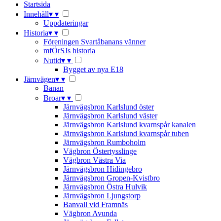
Startsida
Innehåll
▾
▾
Uppdateringar
Historia
▾
▾
Föreningen Svartåbanans vänner
mfÖrSJs historia
Nutid
▾
▾
Bygget av nya E18
Järnvägen
▾
▾
Banan
Broar
▾
▾
Järnvägsbron Karlslund öster
Järnvägsbron Karlslund väster
Järnvägsbron Karlslund kvarnspår kanalen
Järnvägsbron Karlslund kvarnspår tuben
Järnvägsbron Rumboholm
Vägbron Östertysslinge
Vägbron Västra Via
Järnvägsbron Hidingebro
Järnvägsbron Gropen-Kvistbro
Järnvägsbron Östra Hulvik
Järnvägsbron Ljungstorp
Banvall vid Framnäs
Vägbron Avunda