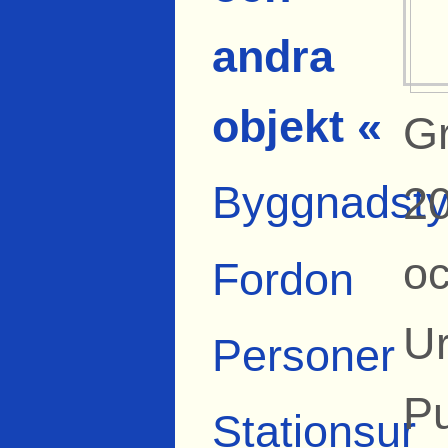
andra
objekt «
Gr
Byggnadsty
20
oc
Fordon
U
Personer
Pu
Stationsur