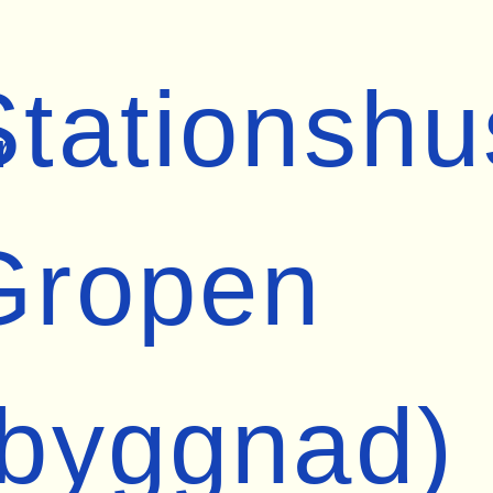
Stationshu
r
Gropen
(byggnad)