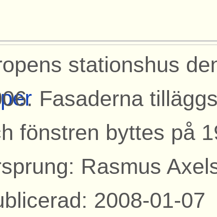
opens stationshus den
per
06. Fasaderna tillägg
h fönstren byttes på 1
rsprung: Rasmus Axel
blicerad: 2008-01-07