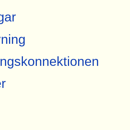
gar
vning
ngskonnektionen
r