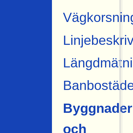
Vägkorsnin
Linjebeskri
Längdmätni
Banbostäde
Byggnader
och