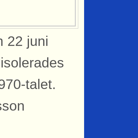
 22 juni
sisolerades
970-talet.
sson