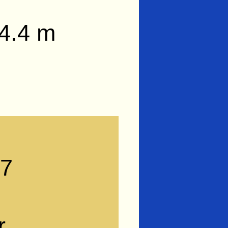
 4.4 m
97
r