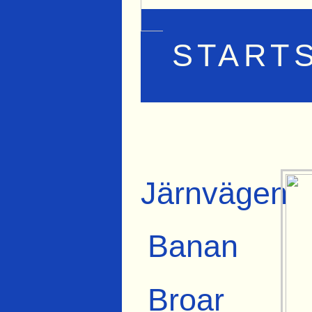
START
Järnvägen
Banan
Broar