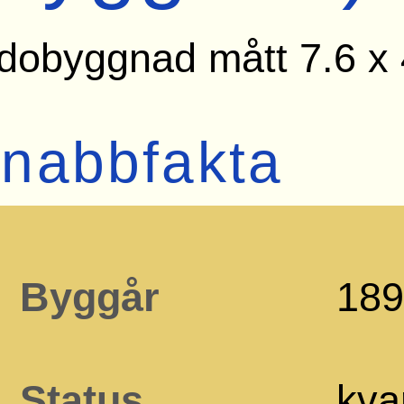
dobyggnad mått 7.6 x
nabbfakta
Byggår
18
Status
kva