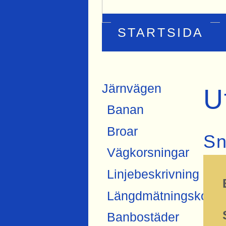
STARTSIDA
Järnvägen
U
Banan
Broar
Sn
Vägkorsningar
Linjebeskrivning
Längdmätningskonne
Banbostäder