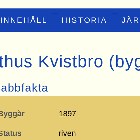
INNEHÅLL
HISTORIA
JÄ
thus Kvistbro (by
abbfakta
Byggår
1897
ktionen
Status
riven