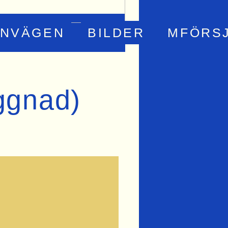
RNVÄGEN
BILDER
MFÖRS
ggnad)