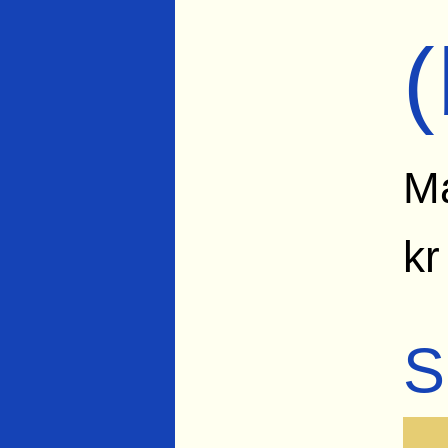
Ma
kr
S