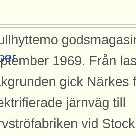
llhyttemo godsmagasin
per
ptember 1969. Från las
kgrunden gick Närkes f
ektrifierade järnväg till
rvströfabriken vid Stock