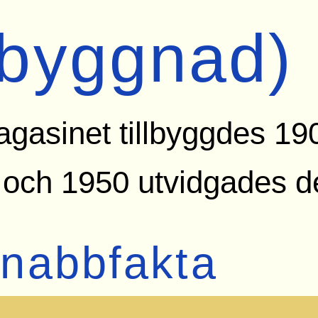
(byggnad)
gasinet tillbyggdes 19
 och 1950 utvidgades d
nabbfakta