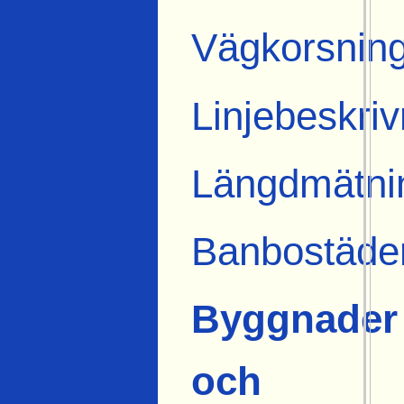
Vägkorsnin
Linjebeskriv
Längdmätni
Banbostäde
Byggnader
och