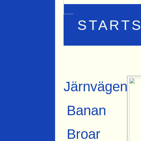
STARTS
Järnvägen
Banan
Broar