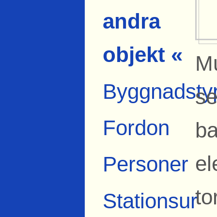
andra
objekt «
Mu
Byggnadsty
se
Fordon
ba
el
Personer
to
Stationsur