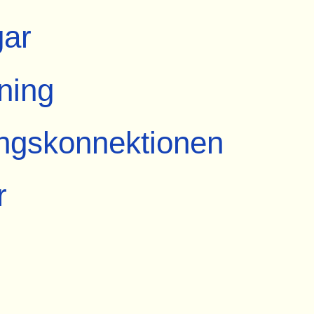
gar
ning
ngskonnektionen
r