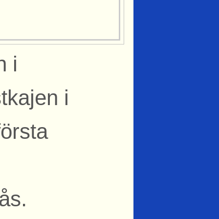
 i
tkajen i
örsta
ås.